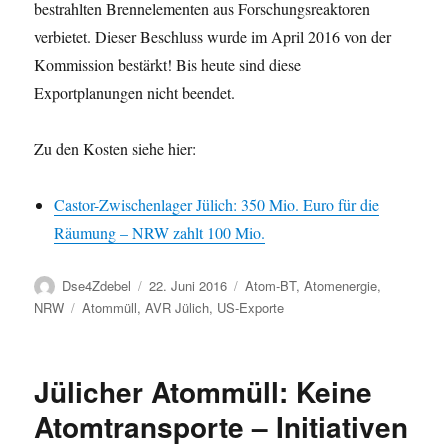
bestrahlten Brennelementen aus Forschungsreaktoren
verbietet. Dieser Beschluss wurde im April 2016 von der
Kommission bestärkt! Bis heute sind diese
Exportplanungen nicht beendet.
Zu den Kosten siehe hier:
Castor-Zwischenlager Jülich: 350 Mio. Euro für die
Räumung – NRW zahlt 100 Mio.
Autor
Veröffentlicht
Kategorien
Dse4Zdebel
22. Juni 2016
Atom-BT
,
Atomenergie
,
am
Schlagwörter
NRW
Atommüll
,
AVR Jülich
,
US-Exporte
Jülicher Atommüll: Keine
Atomtransporte – Initiativen