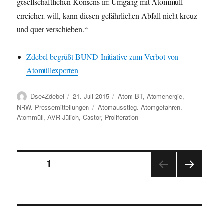
gesellschaftlichen Konsens im Umgang mit Atommüll
erreichen will, kann diesen gefährlichen Abfall nicht kreuz
und quer verschieben.“
Zdebel begrüßt BUND-Initiative zum Verbot von
Atomüllexporten
Autor
Veröffentlicht
Kategorien
Dse4Zdebel
21. Juli 2015
Atom-BT
,
Atomenergie
,
am
Schlagwörter
NRW
,
Pressemitteilungen
Atomausstieg
,
Atomgefahren
,
Atommüll
,
AVR Jülich
,
Castor
,
Proliferation
Seitennummerierung
SEITE
1
NÄC
der
HSTE
SEIT
Beiträge
E