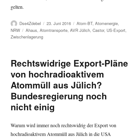
gelten.
Autor
Veröffentlicht
Kategorien
Dse4Zdebel
23. Juni 2016
Atom-BT
,
Atomenergie
,
am
Schlagwörter
NRW
Ahaus
,
Atomtransporte
,
AVR Jülich
,
Castor
,
US-Export
,
Zwischenlagerung
Rechtswidrige Export-Pläne
von hochradioaktivem
Atommüll aus Jülich?
Bundesregierung noch
nicht einig
Warum wird immer noch rechtswidrig der Export von
hochradioaktivem Atommüll aus Jülich in die USA