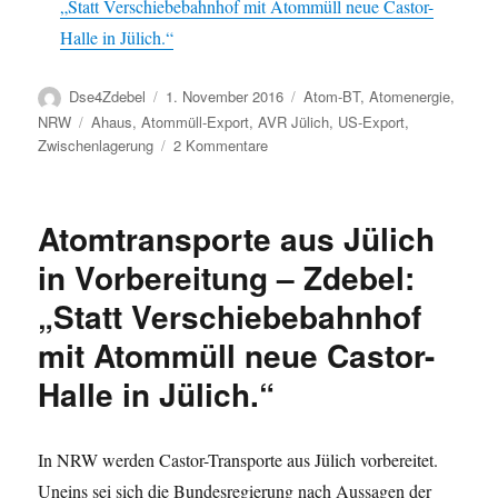
„Statt Verschiebebahnhof mit Atommüll neue Castor-
Halle in Jülich.“
Autor
Veröffentlicht
Kategorien
Dse4Zdebel
1. November 2016
Atom-BT
,
Atomenergie
,
am
Schlagwörter
NRW
Ahaus
,
Atommüll-Export
,
AVR Jülich
,
US-Export
,
zu
Zwischenlagerung
2 Kommentare
Export
von
Atommüll
Atomtransporte aus Jülich
aus
Jülich
in Vorbereitung – Zdebel:
in
„Statt Verschiebebahnhof
die
USA
mit Atommüll neue Castor-
und
die
Halle in Jülich.“
Kosten
–
Nachgefragt
In NRW werden Castor-Transporte aus Jülich vorbereitet.
und
Uneins sei sich die Bundesregierung nach Aussagen der
Verbots-