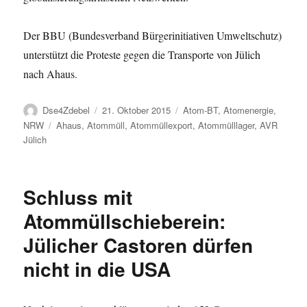
Der BBU (Bundesverband Bürgerinitiativen Umweltschutz)
unterstützt die Proteste gegen die Transporte von Jülich
nach Ahaus.
Autor
Veröffentlicht
Kategorien
Dse4Zdebel
21. Oktober 2015
Atom-BT
,
Atomenergie
,
am
Schlagwörter
NRW
Ahaus
,
Atommüll
,
Atommüllexport
,
Atommülllager
,
AVR
Jülich
Schluss mit
Atommüllschieberein:
Jülicher Castoren dürfen
nicht in die USA