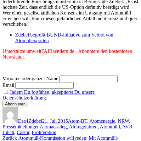
federführende Forschungsministerium in Berlin sagte Zdebel: „Es ist
höchste Zeit, dass endlich die US-Option definitiv beerdigt wird.
Wer einen gesellschaftlichen Konsens im Umgang mit Atommüll
erreichen will, kann diesen gefährlichen Abfall nicht kreuz und quer
verschieben.“
Zdebel begrüßt BUND-Initiative zum Verbot von
Atomüllexporten
Unterstütze umweltFAIRaendern.de - Abonniere den kostenlosen
Newsletter.
Vorname oder ganzer Name
Email
Indem Du fortfährst, akzeptierst Du unsere
Datenschutzerklärung.
Autor
Veröffentlicht
Kategorien
am
Dse4Zdebel
21. Juli 2015
Atom-BT
,
Atomenergie
,
NRW
,
Schlagwörter
Pressemitteilungen
Atomausstieg
,
Atomgefahren
,
Atommüll
,
AVR
Jülich
,
Castor
,
Proliferation
Beitragsnavigation
Vorheriger
Zurück
Atommüll-Kommission will reden: Mit Atommüll-