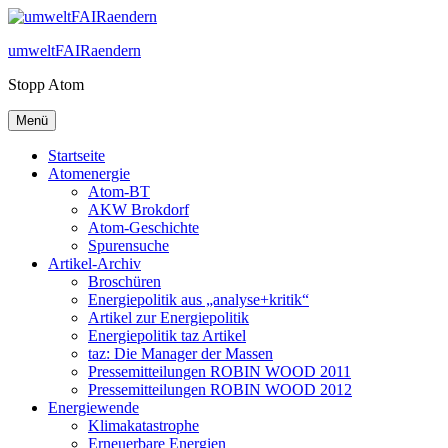
Zum
Inhalt
umweltFAIRaendern
springen
Stopp Atom
Menü
Startseite
Atomenergie
Atom-BT
AKW Brokdorf
Atom-Geschichte
Spurensuche
Artikel-Archiv
Broschüren
Energiepolitik aus „analyse+kritik“
Artikel zur Energiepolitik
Energiepolitik taz Artikel
taz: Die Manager der Massen
Pressemitteilungen ROBIN WOOD 2011
Pressemitteilungen ROBIN WOOD 2012
Energiewende
Klimakatastrophe
Erneuerbare Energien