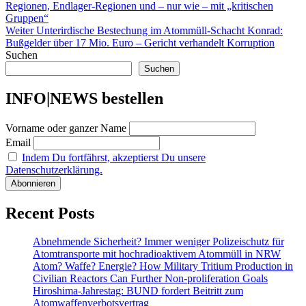
Beitrag:
Regionen, Endlager-Regionen und – nur wie – mit „kritischen
Gruppen“
Nächster
Weiter
Unterirdische Bestechung im Atommüll-Schacht Konrad:
Beitrag:
Bußgelder über 17 Mio. Euro – Gericht verhandelt Korruption
Suchen
Suchen
INFO|NEWS bestellen
Vorname oder ganzer Name
Email
Indem Du fortfährst, akzeptierst Du unsere
Datenschutzerklärung.
Recent Posts
Abnehmende Sicherheit? Immer weniger Polizeischutz für
Atomtransporte mit hochradioaktivem Atommüll in NRW
Atom? Waffe? Energie? How Military Tritium Production in
Civilian Reactors Can Further Non-proliferation Goals
Hiroshima-Jahrestag: BUND fordert Beitritt zum
Atomwaffenverbotsvertrag