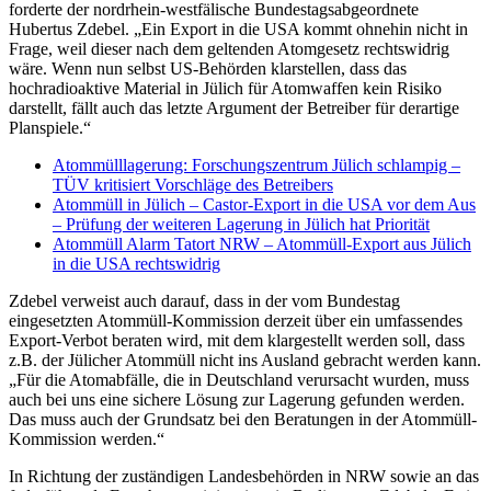
forderte der nordrhein-westfälische Bundestagsabgeordnete
Hubertus Zdebel. „Ein Export in die USA kommt ohnehin nicht in
Frage, weil dieser nach dem geltenden Atomgesetz rechtswidrig
wäre. Wenn nun selbst US-Behörden klarstellen, dass das
hochradioaktive Material in Jülich für Atomwaffen kein Risiko
darstellt, fällt auch das letzte Argument der Betreiber für derartige
Planspiele.“
Atommülllagerung: Forschungszentrum Jülich schlampig –
TÜV kritisiert Vorschläge des Betreibers
Atommüll in Jülich – Castor-Export in die USA vor dem Aus
– Prüfung der weiteren Lagerung in Jülich hat Priorität
Atommüll Alarm Tatort NRW – Atommüll-Export aus Jülich
in die USA rechtswidrig
Zdebel verweist auch darauf, dass in der vom Bundestag
eingesetzten Atommüll-Kommission derzeit über ein umfassendes
Export-Verbot beraten wird, mit dem klargestellt werden soll, dass
z.B. der Jülicher Atommüll nicht ins Ausland gebracht werden kann.
„Für die Atomabfälle, die in Deutschland verursacht wurden, muss
auch bei uns eine sichere Lösung zur Lagerung gefunden werden.
Das muss auch der Grundsatz bei den Beratungen in der Atommüll-
Kommission werden.“
In Richtung der zuständigen Landesbehörden in NRW sowie an das