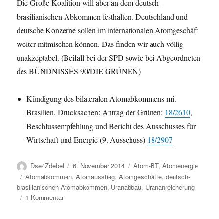
Die Große Koalition will aber an dem deutsch-
brasilianischen Abkommen festhalten. Deutschland und
deutsche Konzerne sollen im internationalen Atomgeschäft
weiter mitmischen können. Das finden wir auch völlig
unakzeptabel. (Beifall bei der SPD sowie bei Abgeordneten
des BÜNDNISSES 90/DIE GRÜNEN)
Kündigung des bilateralen Atomabkommens mit
Brasilien, Drucksachen: Antrag der Grünen:
18/2610
,
Beschlussempfehlung und Bericht des Ausschusses für
Wirtschaft und Energie (9. Ausschuss)
18/2907
Autor
Veröffentlicht
Kategorien
Dse4Zdebel
6. November 2014
Atom-BT
,
Atomenergie
am
Schlagwörter
Atomabkommen
,
Atomausstieg
,
Atomgeschäfte
,
deutsch-
brasilianischen Atomabkommen
,
Uranabbau
,
Urananreicherung
zu
1 Kommentar
Atomausstieg?
Bundesregierung