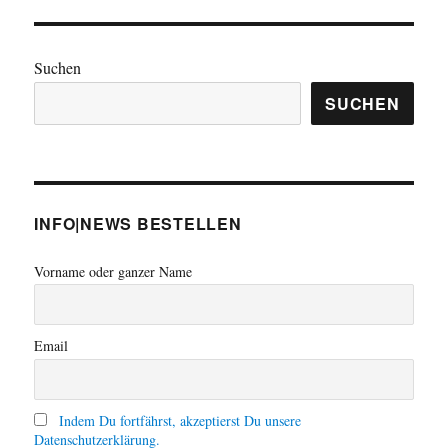
setzt
deutsch-
brasilianisches
Suchen
Atomabkommen
fort
SUCHEN
INFO|NEWS BESTELLEN
Vorname oder ganzer Name
Email
Indem Du fortfährst, akzeptierst Du unsere
Datenschutzerklärung.