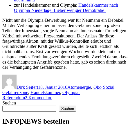
zur Handelskammer und Olympia:
Handelskammer nach
Olympia-Niederlage: Lieber weniger Demokratie!
Nicht nur die Olympia-Bewerbung war für Neumann ein Debakel.
Mit der Verhängung einer umfassenden Gefahrenzone in großen
Teilen der Innenstadt, sorgte Neumann als Innensenator für heftigen
Wirbel mit weltweiten Pressereaktionen. Der Anlass für diese
fragwürdige Aktion, mit der Willkür-Kontrollen erlaubt und
Grundrechte außer Kraft gesetzt wurden, stellte sich letztlich als
nicht haltbar raus: Erst vor wenigen Wochen wurde kleinlaut ein
entsprechendes Ermittlungsverfahren eingestellt. Zweifel daran, dass
es die behaupteten Angriffe gegeben hatte, gab es schon direkt nach
der Verhängung der Gefahrenzone.
Autor
Veröffentlicht
Kategorien
Schlagw
am
Dirk Seifert
18. Januar 2016
Atomenergie
,
Öko-Sozial
Gefahrenzone
,
Handelskammer
,
Olympia-
zu
Referendum
2 Kommentare
Nach
Suchen
Olympia-
Suchen
Referendum:
Innen-
INFO|NEWS bestellen
und
Sportsenator