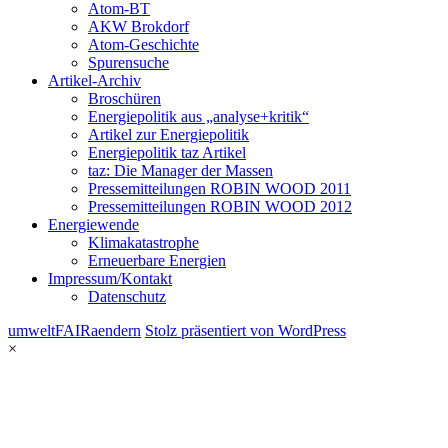
Atom-BT
AKW Brokdorf
Atom-Geschichte
Spurensuche
Artikel-Archiv
Broschüren
Energiepolitik aus „analyse+kritik“
Artikel zur Energiepolitik
Energiepolitik taz Artikel
taz: Die Manager der Massen
Pressemitteilungen ROBIN WOOD 2011
Pressemitteilungen ROBIN WOOD 2012
Energiewende
Klimakatastrophe
Erneuerbare Energien
Impressum/Kontakt
Datenschutz
umweltFAIRaendern
Stolz präsentiert von WordPress
×