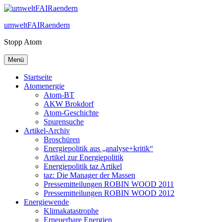
Zum
Inhalt
umweltFAIRaendern
springen
Stopp Atom
Menü
Startseite
Atomenergie
Atom-BT
AKW Brokdorf
Atom-Geschichte
Spurensuche
Artikel-Archiv
Broschüren
Energiepolitik aus „analyse+kritik“
Artikel zur Energiepolitik
Energiepolitik taz Artikel
taz: Die Manager der Massen
Pressemitteilungen ROBIN WOOD 2011
Pressemitteilungen ROBIN WOOD 2012
Energiewende
Klimakatastrophe
Erneuerbare Energien