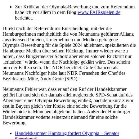
Zur Kritik an der Olympia-Bewerbung und zum Referendum
habe ich vor allem in dem Blog
www.FAIRspielen.de
berichtet.
Direkt nach der Referendums-Entscheidung, mit der die
HamburgerInnen mehrheitlich die von Neumanns geführter Allianz
aus diversen Parteien, Unternehmen und Medien getragene
Olympia-Bewerbung für die Spiele 2024 ablehnten, spekulierten die
Hamburger Medien über seinen Rückzug. Immer wieder war zu
hören, dass Bürgermeister Scholz aber einen solchen Rücktritt nur
„erlauben“ würde, wenn die Nachfolge geklärt wäre. Das scheint
nun der Fall zu sein. Der NDR berichtet: Gute Chancen als
Neumanns Nachfolger habe laut NDR Fernsehen der Chef des
Bezirksamts Mitte, Andy Grote (SPD).“
Neumanns Fehler war, dass er auf den Ruf der Handelskammer
gehört hat und sich der damals alleinregierende SPD-Senat auf das
Abenteuer einer Olympia-Bewerbung einließ, nachdem kurz zuvor
erst in Bayern gleich vier Kreise eine solche Bewerbung für die
Winterspiele in München abgelehnt hatten. Außer der Hamburger
Handelskammer votierte seinerzeit niemand für eine solche
Bewerbung.
Handelskammer Hamburg fordert Olympia – Senator
übernimmt!