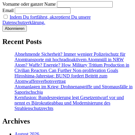
Vorname oder ganzer Name
Neumann
hat
Email
ausgedient
Indem Du fortfährst, akzeptierst Du unsere
Datenschutzerklärung.
Recent Posts
Abnehmende Sicherheit? Immer weniger Polizeischutz für
Atomtransporte mit hochradioaktivem Atommüll in NRW
Atom? Waffe? Energie? How Military Tritium Production in
Civilian Reactors Can Further Non-proliferation Goals
Hiroshima-Jahrestag: BUND fordert Beitritt zum
Atomwaffenverbotsvertrag
Atomanlagen im Krieg: Drohnenangriffe und Stromausfälle in
Saporischschja
Kernfusion: Bundesregierung legt Gesetzentwurf vor und
nennt es Bürokratieabbau und Modernisierung des
Strahlenschutzrechts
Archives
August 2026