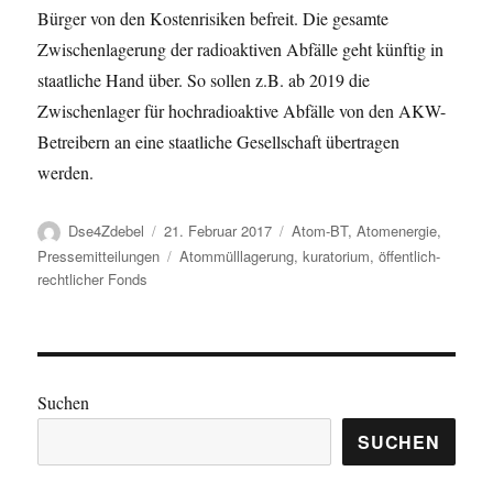
Bürger von den Kostenrisiken befreit. Die gesamte
Zwischenlagerung der radioaktiven Abfälle geht künftig in
staatliche Hand über. So sollen z.B. ab 2019 die
Zwischenlager für hochradioaktive Abfälle von den AKW-
Betreibern an eine staatliche Gesellschaft übertragen
werden.
Autor
Veröffentlicht
Kategorien
Dse4Zdebel
21. Februar 2017
Atom-BT
,
Atomenergie
,
am
Schlagwörter
Pressemitteilungen
Atommülllagerung
,
kuratorium
,
öffentlich-
rechtlicher Fonds
Suchen
SUCHEN