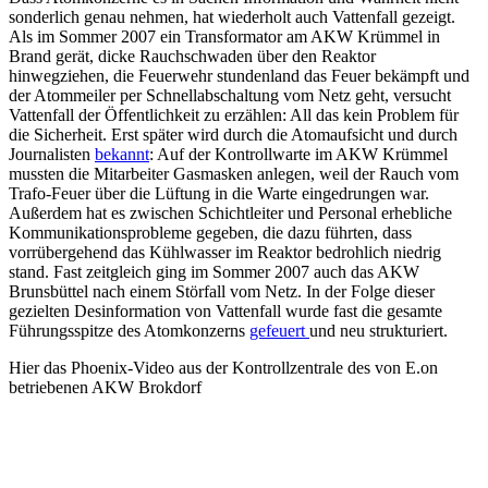
sonderlich genau nehmen, hat wiederholt auch Vattenfall gezeigt.
Als im Sommer 2007 ein Transformator am AKW Krümmel in
Brand gerät, dicke Rauchschwaden über den Reaktor
hinwegziehen, die Feuerwehr stundenland das Feuer bekämpft und
der Atommeiler per Schnellabschaltung vom Netz geht, versucht
Vattenfall der Öffentlichkeit zu erzählen: All das kein Problem für
die Sicherheit. Erst später wird durch die Atomaufsicht und durch
Journalisten
bekannt
: Auf der Kontrollwarte im AKW Krümmel
mussten die Mitarbeiter Gasmasken anlegen, weil der Rauch vom
Trafo-Feuer über die Lüftung in die Warte eingedrungen war.
Außerdem hat es zwischen Schichtleiter und Personal erhebliche
Kommunikationsprobleme gegeben, die dazu führten, dass
vorrübergehend das Kühlwasser im Reaktor bedrohlich niedrig
stand. Fast zeitgleich ging im Sommer 2007 auch das AKW
Brunsbüttel nach einem Störfall vom Netz. In der Folge dieser
gezielten Desinformation von Vattenfall wurde fast die gesamte
Führungsspitze des Atomkonzerns
gefeuert
und neu strukturiert.
Hier das Phoenix-Video aus der Kontrollzentrale des von E.on
betriebenen AKW Brokdorf