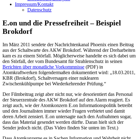
Impressum/Kontakt
Datenschutz
E.on und die Pressefreiheit – Beispiel
Brokdorf
Im März 2011 sendete der Nachrichtenkanal Phoenix einen Beitrag
aus der Schaltwarte des AKW Brokdorf. Während der Dreharbeiten
kam es zu einem Störfall. Möglicherweise handelte es sich dabei um
den Störfall, der vom Bundesamt für Strahlenschutz in seinen
Berichten über monatliche Vorkommnisse
(PDF) in
Atomkraftwerken folgendermaßen dokumentiert wird: „18.03.2011,
KBR (Brokdorf), Schaltversagen einer nuklearen
Zwischenkühlpumpe bei Wiederkehrender Prüfung.“
Der Filmbeitrag zeigt aber nicht nur, wie desorientiert das Personal
der Steuerzentrale des AKW Brokdorf auf den Alarm reagiert. Es
zeigt auch, wie der Atomkonzern E.on Informationspolitik betreibt
und den Journalisten immer wieder Fragen verbietet und damit
deren Arbeit zensiert. E.on untersagte nach den Aufnahmen sogar,
dass das Material gesendet werden dürfte. Daran hielt sich der
Sender jedoch nicht. (Das Video finden Sie unten im Text.)
Dass Atomkonzerne es in Sachen Information und Wahrheit nicht