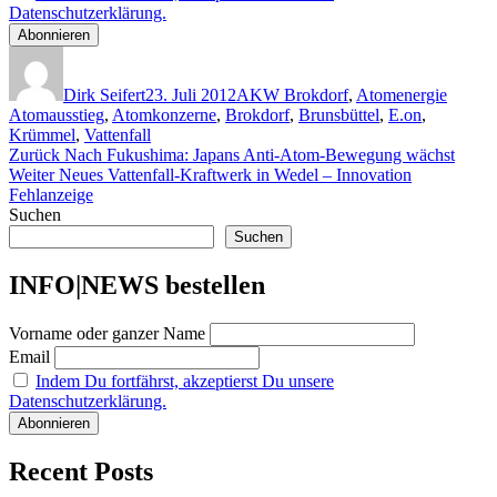
Datenschutzerklärung.
Autor
Veröffentlicht
Kategorien
Schlag
am
Dirk Seifert
23. Juli 2012
AKW Brokdorf
,
Atomenergie
Atomausstieg
,
Atomkonzerne
,
Brokdorf
,
Brunsbüttel
,
E.on
,
Krümmel
,
Vattenfall
Beitragsnavigation
Vorheriger
Zurück
Nach Fukushima: Japans Anti-Atom-Bewegung wächst
Nächster
Beitrag:
Weiter
Neues Vattenfall-Kraftwerk in Wedel – Innovation
Beitrag:
Fehlanzeige
Suchen
Suchen
INFO|NEWS bestellen
Vorname oder ganzer Name
Email
Indem Du fortfährst, akzeptierst Du unsere
Datenschutzerklärung.
Recent Posts