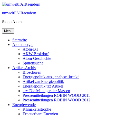
Zum
Inhalt
umweltFAIRaendern
springen
Stopp Atom
Menü
Startseite
Atomenergie
Atom-BT
AKW Brokdorf
Atom-Geschichte
Spurensuche
Artikel-Archiv
Broschüren
Energiepolitik aus „analyse+kritik“
Artikel zur Energiepolitik
Energiepolitik taz Artikel
taz: Die Manager der Massen
Pressemitteilungen ROBIN WOOD 2011
Pressemitteilungen ROBIN WOOD 2012
Energiewende
Klimakatastrophe
Erneuerbare Energien