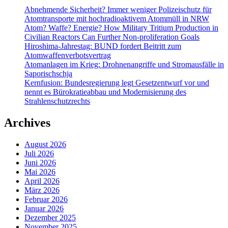
Abnehmende Sicherheit? Immer weniger Polizeischutz für
Atomtransporte mit hochradioaktivem Atommüll in NRW
Atom? Waffe? Energie? How Military Tritium Production in
Civilian Reactors Can Further Non-proliferation Goals
Hiroshima-Jahrestag: BUND fordert Beitritt zum
Atomwaffenverbotsvertrag
Atomanlagen im Krieg: Drohnenangriffe und Stromausfälle in
Saporischschja
Kernfusion: Bundesregierung legt Gesetzentwurf vor und
nennt es Bürokratieabbau und Modernisierung des
Strahlenschutzrechts
Archives
August 2026
Juli 2026
Juni 2026
Mai 2026
April 2026
März 2026
Februar 2026
Januar 2026
Dezember 2025
November 2025