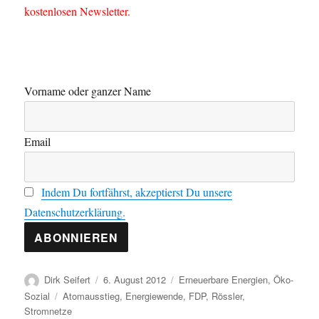
kostenlosen Newsletter.
Vorname oder ganzer Name
Email
Indem Du fortfährst, akzeptierst Du unsere
Datenschutzerklärung.
Autor
Veröffentlicht
Kategorien
Dirk Seifert
6. August 2012
Erneuerbare Energien
,
Öko-
am
Schlagwörter
Sozial
Atomausstieg
,
Energiewende
,
FDP
,
Rössler
,
Stromnetze