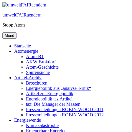
Zum
Inhalt
umweltFAIRaendern
springen
Stopp Atom
Menü
Startseite
Atomenergie
Atom-BT
AKW Brokdorf
Atom-Geschichte
Spurensuche
Artikel-Archiv
Broschüren
Energiepolitik aus „analyse+kritik“
Artikel zur Energiepolitik
Energiepolitik taz Artikel
taz: Die Manager der Massen
Pressemitteilungen ROBIN WOOD 2011
Pressemitteilungen ROBIN WOOD 2012
Energiewende
Klimakatastrophe
Erneuerbare Energien