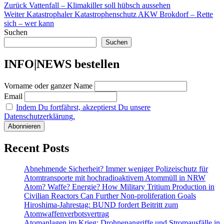
Beitragsnavigation
Vorheriger
Zurück
Vattenfall – Klimakiller soll hübsch aussehen
Nächster
Beitrag:
Weiter
Katastrophaler Katastrophenschutz AKW Brokdorf – Rette
Beitrag:
sich – wer kann
Suchen
Suchen
INFO|NEWS bestellen
Vorname oder ganzer Name
Email
Indem Du fortfährst, akzeptierst Du unsere
Datenschutzerklärung.
Recent Posts
Abnehmende Sicherheit? Immer weniger Polizeischutz für
Atomtransporte mit hochradioaktivem Atommüll in NRW
Atom? Waffe? Energie? How Military Tritium Production in
Civilian Reactors Can Further Non-proliferation Goals
Hiroshima-Jahrestag: BUND fordert Beitritt zum
Atomwaffenverbotsvertrag
Atomanlagen im Krieg: Drohnenangriffe und Stromausfälle in