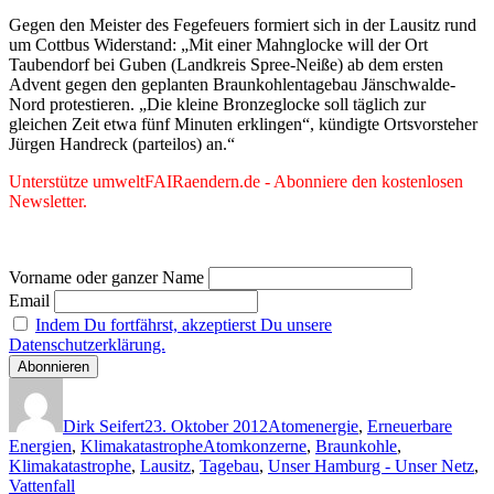
Gegen den Meister des Fegefeuers formiert sich in der Lausitz rund
um Cottbus Widerstand: „Mit einer Mahnglocke will der Ort
Taubendorf bei Guben (Landkreis Spree-Neiße) ab dem ersten
Advent gegen den geplanten Braunkohlentagebau Jänschwalde-
Nord protestieren. „Die kleine Bronzeglocke soll täglich zur
gleichen Zeit etwa fünf Minuten erklingen“, kündigte Ortsvorsteher
Jürgen Handreck (parteilos) an.“
Unterstütze umweltFAIRaendern.de - Abonniere den kostenlosen
Newsletter.
Vorname oder ganzer Name
Email
Indem Du fortfährst, akzeptierst Du unsere
Datenschutzerklärung.
Autor
Veröffentlicht
Kategorien
am
Dirk Seifert
23. Oktober 2012
Atomenergie
,
Erneuerbare
Schlagwörter
Energien
,
Klimakatastrophe
Atomkonzerne
,
Braunkohle
,
Klimakatastrophe
,
Lausitz
,
Tagebau
,
Unser Hamburg - Unser Netz
,
Vattenfall