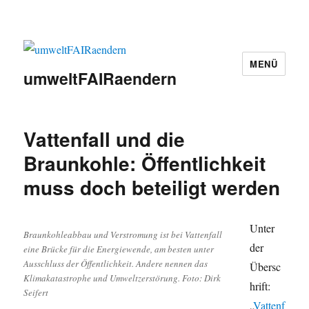
MENÜ
umweltFAIRaendern
Vattenfall und die
Braunkohle: Öffentlichkeit
muss doch beteiligt werden
Unter
Braunkohleabbau und Verstromung ist bei Vattenfall
der
eine Brücke für die Energiewende, am besten unter
Ausschluss der Öffentlichkeit. Andere nennen das
Übersc
Klimakatastrophe und Umweltzerstörung. Foto: Dirk
hrift:
Seifert
„
Vattenf