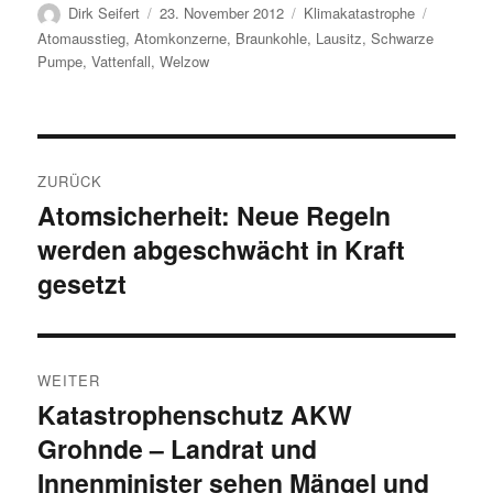
Autor
Veröffentlicht
Kategorien
Schlagwö
Dirk Seifert
23. November 2012
Klimakatastrophe
am
Atomausstieg
,
Atomkonzerne
,
Braunkohle
,
Lausitz
,
Schwarze
Pumpe
,
Vattenfall
,
Welzow
Beitragsnavigation
ZURÜCK
Atomsicherheit: Neue Regeln
Vorheriger
werden abgeschwächt in Kraft
Beitrag:
gesetzt
WEITER
Katastrophenschutz AKW
Nächster
Grohnde – Landrat und
Beitrag:
Innenminister sehen Mängel und