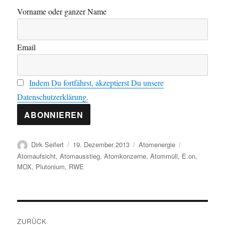
Vorname oder ganzer Name
Email
Indem Du fortfährst, akzeptierst Du unsere
Datenschutzerklärung.
Autor
Veröffentlicht
Kategorien
Schlagwörter
Dirk Seifert
19. Dezember 2013
Atomenergie
am
Atomaufsicht
,
Atomausstieg
,
Atomkonzerne
,
Atommüll
,
E.on
,
MOX
,
Plutonium
,
RWE
Beitragsnavigation
ZURÜCK