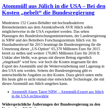
will
Atommüll aus Jülich in die USA – Bei den
Castor-
Kosten „nebelt“ die Bundesregierung
Exporte
von
Jülich
Mindestens 152 Castor-Behälter mit hochradioaktiven
in
Brennelementen aus dem Atomkraftwerk AVR Jülich sollen
die
möglicherweise in die USA exportiert werden. Das sehen
USA
Planungen des Bundesforschungsministeriums, der Landesregierung
verhindern
in NRW und des Betreibers Forschungszentrum Jülich vor. Im
Haushaltsentwurf für 2015 beantragt die Bundesregierung für die
Umsetzung dieser „US-Option“ 65,370 Millionen Euro für 2015
bereit zu stellen und weitere 170,865 Millionen Euro für 2016 ff.
Unklar aber bleibt, was genau mit diesem Betrag eigentlich
„eingekauft“ wird bzw. wie hoch die Kosten insgesamt für den
Export des Atommülls und die Weiterverarbeitung und Lagerung in
den USA sein werden. Seitens der Bundesregierung gibt es
unterschiedliche Angaben zu den Kosten. Dazu gleich unten mehr.
Bis heute gibt es nicht einmal eine entwickelte Technologie, die mit
diesen Atommüll aus Jülich umgehen kann.
Atommüll Alarm Tatort NRW – Atommüll-Export aus Jülich
in die USA rechtswidrig
Widersprüchliche Äußerungen der Bundesregierung zu den