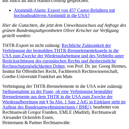
aus Jülich als auch Hamm-Uentrop gesprochen.
Atommüll-Alarm: Export von 457 Castor-Behältern mit
hochradioaktivem Atommüll in die USA?
Hier die Gutachten, die jetzt dem Umweltausschuss auf Anfrage des
grünen Bundestagsabgeordneten Oliver Krischer zur Verfügung
gestellt wurden:
THTR-Export ist nicht zulässig:
Rechtliche Zulässigkeit der
Verbringung der bestrahlten THTR-Brennelementekugeln in die
USA zum Zwecke der Wiederaufarbeitung und des Verbleibs unter
Berücksichtigung des europäischen Rechts und diesbezügliche
Rechtsschutzmöglichkeiten Dritter
, von Prof. Dr. jur. Georg Hermes,
Institut für Öffentliches Recht, Fachbereich Rechtswissenschaft,
Goethe-Universität Frankfurt am Main
Verbringung der THTR-Brennelemente in die USA wäre zulässig:
Stellungnahme zu der Frage, ob eine Verbringung bestrahlter
Brennelemente aus dem THTR in die USA zum Zwecke der
Wiederaufbereitung mit § 9a Abs. 1 Satz 2 AtG in Einklang steht im
Auftrag des Bundesumweltministeriums ( BMU)
, bearbeitet von
Rechtsanwalt Gregor Franßen, EMLE (Madrid), Rechtsanwalt
Alexander Ockenfels Essen,
Heinemann & Partner Rechtsanwälte