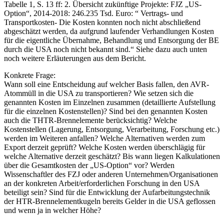
Tabelle 1, S. 13 ff: 2. Übersicht zukünftige Projekte: FJZ „US-
Option“, 2014-2018: 246.235 Tsd. Euro: “ Vertrags- und
Transportkosten- Die Kosten konnten noch nicht abschließend
abgeschätzt werden, da aufgrund laufender Verhandlungen Kosten
für die eigentliche Übernahme, Behandlung und Entsorgung der BE
durch die USA noch nicht bekannt sind.“ Siehe dazu auch unten
noch weitere Erläuterungen aus dem Bericht.
Konkrete Frage:
Wann soll eine Entscheidung auf welcher Basis fallen, den AVR-
Atommüll in die USA zu transportieren? Wie setzen sich die
genannten Kosten im Einzelnen zusammen (detaillierte Aufstellung
für die einzelnen Kostenstellen)? Sind bei den genannten Kosten
auch die THTR-Brennelemente berücksichtig? Welche
Kostenstellen (Lagerung, Entsorgung, Verarbeitung, Forschung etc.)
werden im Weiteren anfallen? Welche Alternativen werden zum
Export derzeit geprüft? Welche Kosten werden überschlägig für
welche Alternative derzeit geschätzt? Bis wann liegen Kalkulationen
über die Gesamtkosten der „US-Option“ vor? Werden
Wissenschaftler des FZJ oder anderen Unternehmen/Organisationen
an der konkreten Arbeit/erforderlichen Forschung in den USA
beteiligt sein? Sind für die Entwicklung der Aufarbeitungstechnik
der HTR-Brennelementkugeln bereits Gelder in die USA geflossen
und wenn ja in welcher Höhe?