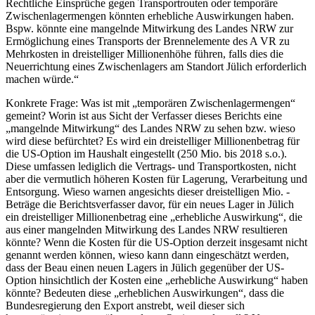
Rechtliche Einsprüche gegen Transportrouten oder temporäre
Zwischenlagermengen könnten erhebliche Auswirkungen haben.
Bspw. könnte eine mangelnde Mitwirkung des Landes NRW zur
Ermöglichung eines Transports der Brennelemente des A VR zu
Mehrkosten in dreistelliger Millionenhöhe führen, falls dies die
Neuerrichtung eines Zwischenlagers am Standort Jülich erforderlich
machen würde.“
Konkrete Frage: Was ist mit „temporären Zwischenlagermengen“
gemeint? Worin ist aus Sicht der Verfasser dieses Berichts eine
„mangelnde Mitwirkung“ des Landes NRW zu sehen bzw. wieso
wird diese befürchtet? Es wird ein dreistelliger Millionenbetrag für
die US-Option im Haushalt eingestellt (250 Mio. bis 2018 s.o.).
Diese umfassen lediglich die Vertrags- und Transportkosten, nicht
aber die vermutlich höheren Kosten für Lagerung, Verarbeitung und
Entsorgung. Wieso warnen angesichts dieser dreistelligen Mio. -
Beträge die Berichtsverfasser davor, für ein neues Lager in Jülich
ein dreistelliger Millionenbetrag eine „erhebliche Auswirkung“, die
aus einer mangelnden Mitwirkung des Landes NRW resultieren
könnte? Wenn die Kosten für die US-Option derzeit insgesamt nicht
genannt werden können, wieso kann dann eingeschätzt werden,
dass der Beau einen neuen Lagers in Jülich gegenüber der US-
Option hinsichtlich der Kosten eine „erhebliche Auswirkung“ haben
könnte? Bedeuten diese „erheblichen Auswirkungen“, dass die
Bundesregierung den Export anstrebt, weil dieser sich