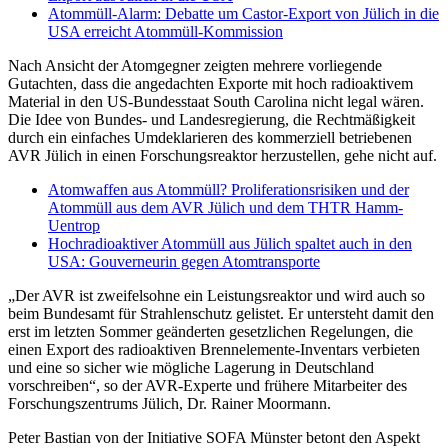
Atommüll-Alarm: Debatte um Castor-Export von Jülich in die
USA erreicht Atommüll-Kommission
Nach Ansicht der Atomgegner zeigten mehrere vorliegende
Gutachten, dass die angedachten Exporte mit hoch radioaktivem
Material in den US-Bundesstaat South Carolina nicht legal wären.
Die Idee von Bundes- und Landesregierung, die Rechtmäßigkeit
durch ein einfaches Umdeklarieren des kommerziell betriebenen
AVR Jülich in einen Forschungsreaktor herzustellen, gehe nicht auf.
Atomwaffen aus Atommüll? Proliferationsrisiken und der
Atommüll aus dem AVR Jülich und dem THTR Hamm-
Uentrop
Hochradioaktiver Atommüll aus Jülich spaltet auch in den
USA: Gouverneurin gegen Atomtransporte
„Der AVR ist zweifelsohne ein Leistungsreaktor und wird auch so
beim Bundesamt für Strahlenschutz gelistet. Er untersteht damit den
erst im letzten Sommer geänderten gesetzlichen Regelungen, die
einen Export des radioaktiven Brennelemente-Inventars verbieten
und eine so sicher wie mögliche Lagerung in Deutschland
vorschreiben“, so der AVR-Experte und frühere Mitarbeiter des
Forschungszentrums Jülich, Dr. Rainer Moormann.
Peter Bastian von der Initiative SOFA Münster betont den Aspekt