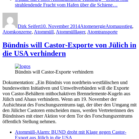
strahlendende Fracht vom Hafen über die Schiene…
Autor
Veröffentlicht
Kategorien
Schlagwörter
am
Dirk Seifert
10. November 2014
Atomenergie
Atomausstieg
,
Atomkonzerne
,
Atommüll
,
Atommülllager
,
Atomtransporte
Bündnis will Castor-Exporte von Jülich in
die USA verhindern
Bündnis will Castor-Exporte verhindern
Dokumentation: „Ein Bündnis von nordrhein-westfälischen und
bundesweiten Initiativen und Umweltverbänden will die Exporte
von Castor-Behältern mithochaktiven Brennelemente-Kugeln aus
Jülich und Ahaus verhindern. Wenn am 19. November der
Aufsichtsrat des Forschungszentrums tagt, der über den Umgang mit
den Jülicher Castoren entscheiden muss, werden Vertreterinnen des
Bündnisses mit einer Aktion vor dem Tor des Forschungszentrums
öffentlich Stellung nehmen.
Atommüll-Alarm: BUND droht mit Klage gegen Castor-
Export aus Jülich in die USA