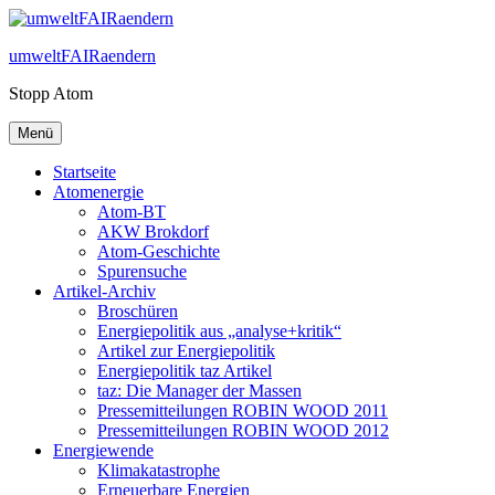
Zum
Inhalt
umweltFAIRaendern
springen
Stopp Atom
Menü
Startseite
Atomenergie
Atom-BT
AKW Brokdorf
Atom-Geschichte
Spurensuche
Artikel-Archiv
Broschüren
Energiepolitik aus „analyse+kritik“
Artikel zur Energiepolitik
Energiepolitik taz Artikel
taz: Die Manager der Massen
Pressemitteilungen ROBIN WOOD 2011
Pressemitteilungen ROBIN WOOD 2012
Energiewende
Klimakatastrophe
Erneuerbare Energien