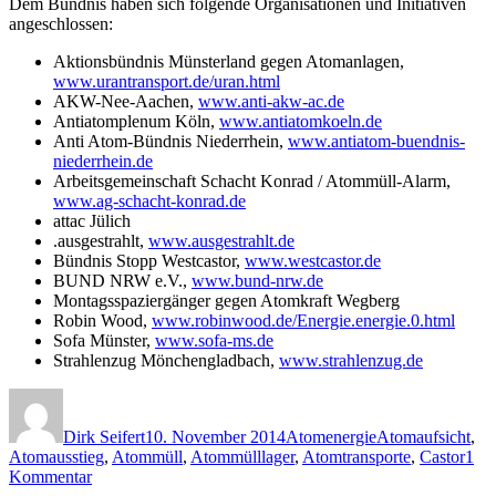
Dem Bündnis haben sich folgende Organisationen und Initiativen
angeschlossen:
Aktionsbündnis Münsterland gegen Atomanlagen,
www.urantransport.de/uran.html
AKW-Nee-Aachen,
www.anti-akw-ac.de
Antiatomplenum Köln,
www.antiatomkoeln.de
Anti Atom-Bündnis Niederrhein,
www.antiatom-buendnis-
niederrhein.de
Arbeitsgemeinschaft Schacht Konrad / Atommüll-Alarm,
www.ag-schacht-konrad.de
attac Jülich
.ausgestrahlt,
www.ausgestrahlt.de
Bündnis Stopp Westcastor,
www.westcastor.de
BUND NRW e.V.,
www.bund-nrw.de
Montagsspaziergänger gegen Atomkraft Wegberg
Robin Wood,
www.robinwood.de/Energie.energie.0.html
Sofa Münster,
www.sofa-ms.de
Strahlenzug Mönchengladbach,
www.strahlenzug.de
Autor
Veröffentlicht
Kategorien
Schlagwörter
am
Dirk Seifert
10. November 2014
Atomenergie
Atomaufsicht
,
Atomausstieg
,
Atommüll
,
Atommülllager
,
Atomtransporte
,
Castor
1
zu
Kommentar
Bündnis