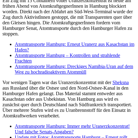
Ein Zug mit 15 Containern voller Uranzerzkonzentrat ist heute am
Rechtsgutachten
frühen Abend von AtomkraftgegnerInnen in Hamburg blockiert
oder
worden. Direkt nach der Abfahrt am Süd-West-Terminal wurde der
Politik?
Zug durch AktivistInnen gestoppt, die mit Transparenten quer über
den Gleisen hingen. Die AtomkraftgegnerInnen fordern vom
Hamburger Senat, Atomtransporte durch den Hamburger Hafen zu
stoppen.
Atomtransporte Hamburg: Erneut Uranerz aus Kasachstan im
Hafen?
Atomtransporte Hamburg – Kontrollen und strahlende
Frachten
Atomtransporte Hamburg: Dreckiges Namibia-Uran auf dem
Weg zu hochradioaktivem Atommüll
Vor wenigen Tagen war das Uranzerzkonzentrat mit der
Sheksna
aus Russland über die Ostsee und den Nord-Ostsee-Kanal in den
Hamburger Hafen gelangt. Das Material stammt entweder aus
Kasachstan oder aus Usbekistan. Von Hamburg aus wird es
zunächst quer durch Deutschland nach Südfrankreich transportiert.
Über mehrere Stufen wird es zu Uranbrennstoff für den Einsatz in
Atomkraftwerken verarbeitet.
Atomtransporte Hamburg: Immer mehr Uranerzkonzentrat!
Und falsche Senats-Angaben?
Update mit Fotos: Atomtransporte Hamburg – Erneut rollt