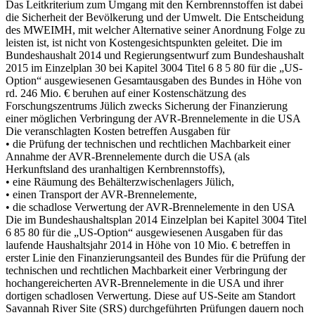
Das Leitkriterium zum Umgang mit den Kernbrennstoffen ist dabei
die Sicherheit der Bevölkerung und der Umwelt. Die Entscheidung
des MWEIMH, mit welcher Alternative seiner Anordnung Folge zu
leisten ist, ist nicht von Kostengesichtspunkten geleitet. Die im
Bundeshaushalt 2014 und Regierungsentwurf zum Bundeshaushalt
2015 im Einzelplan 30 bei Kapitel 3004 Titel 6 8 5 80 für die „US-
Option“ ausgewiesenen Gesamtausgaben des Bundes in Höhe von
rd. 246 Mio. € beruhen auf einer Kostenschätzung des
Forschungszentrums Jülich zwecks Sicherung der Finanzierung
einer möglichen Verbringung der AVR-Brennelemente in die USA
Die veranschlagten Kosten betreffen Ausgaben für
• die Prüfung der technischen und rechtlichen Machbarkeit einer
Annahme der AVR-Brennelemente durch die USA (als
Herkunftsland des uranhaltigen Kernbrennstoffs),
• eine Räumung des Behälterzwischenlagers Jülich,
• einen Transport der AVR-Brennelemente,
• die schadlose Verwertung der AVR-Brennelemente in den USA
Die im Bundeshaushaltsplan 2014 Einzelplan bei Kapitel 3004 Titel
6 85 80 für die „US-Option“ ausgewiesenen Ausgaben für das
laufende Haushaltsjahr 2014 in Höhe von 10 Mio. € betreffen in
erster Linie den Finanzierungsanteil des Bundes für die Prüfung der
technischen und rechtlichen Machbarkeit einer Verbringung der
hochangereicherten AVR-Brennelemente in die USA und ihrer
dortigen schadlosen Verwertung. Diese auf US-Seite am Standort
Savannah River Site (SRS) durchgeführten Prüfungen dauern noch