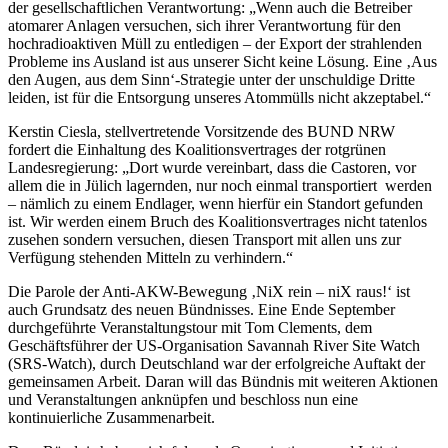
der gesellschaftlichen Verantwortung: „Wenn auch die Betreiber
atomarer Anlagen versuchen, sich ihrer Verantwortung für den
hochradioaktiven Müll zu entledigen – der Export der strahlenden
Probleme ins Ausland ist aus unserer Sicht keine Lösung. Eine ‚Aus
den Augen, aus dem Sinn‘-Strategie unter der unschuldige Dritte
leiden, ist für die Entsorgung unseres Atommülls nicht akzeptabel.“
Kerstin Ciesla, stellvertretende Vorsitzende des BUND NRW
fordert die Einhaltung des Koalitionsvertrages der rotgrünen
Landesregierung: „Dort wurde vereinbart, dass die Castoren, vor
allem die in Jülich lagernden, nur noch einmal transportiert werden
– nämlich zu einem Endlager, wenn hierfür ein Standort gefunden
ist. Wir werden einem Bruch des Koalitionsvertrages nicht tatenlos
zusehen sondern versuchen, diesen Transport mit allen uns zur
Verfügung stehenden Mitteln zu verhindern.“
Die Parole der Anti-AKW-Bewegung ‚NiX rein – niX raus!‘ ist
auch Grundsatz des neuen Bündnisses. Eine Ende September
durchgeführte Veranstaltungstour mit Tom Clements, dem
Geschäftsführer der US-Organisation Savannah River Site Watch
(SRS-Watch), durch Deutschland war der erfolgreiche Auftakt der
gemeinsamen Arbeit. Daran will das Bündnis mit weiteren Aktionen
und Veranstaltungen anknüpfen und beschloss nun eine
kontinuierliche Zusammenarbeit.