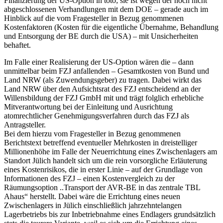
Finanzierung der US-Option in toto; sie ist wegen der noch nicht
abgeschlossenen Verhandlungen mit dem DOE – gerade auch im
Hinblick auf die vom Fragesteller in Bezug genommenen
Kostenfaktoren (Kosten für die eigentliche Übernahme, Behandlung
und Entsorgung der BE durch die USA) – mit Unsicherheiten
behaftet.
Im Falle einer Realisierung der US-Option wären die – dann
unmittelbar beim FZJ anfallenden – Gesamtkosten von Bund und
Land NRW (als Zuwendungsgeber) zu tragen. Dabei wirkt das
Land NRW über den Aufsichtsrat des FZJ entscheidend an der
Willensbildung der FZJ GmbH mit und trägt folglich erhebliche
Mitverantwortung bei der Einleitung und Ausrichtung
atomrechtlicher Genehmigungsverfahren durch das FZJ als
Antragsteller.
Bei dem hierzu vom Fragesteller in Bezug genommenen
Berichtstext betreffend eventueller Mehrkosten in dreistelliger
Millionenhöhe im Falle der Neuerrichtung eines Zwischenlagers am
Standort Jülich handelt sich um die rein vorsorgliche Erläuterung
eines Kostenrisikos, die in erster Linie – auf der Grundlage von
Informationen des FZJ – einen Kostenvergleich zu der
Räumungsoption ..Transport der AVR-BE in das zentrale TBL
Ahaus“ herstellt. Dabei wäre die Errichtung eines neuen
Zwischenlagers in Jülich einschließlich jahrzehntelangen
Lagerbetriebs bis zur Inbetriebnahme eines Endlagers grundsätzlich