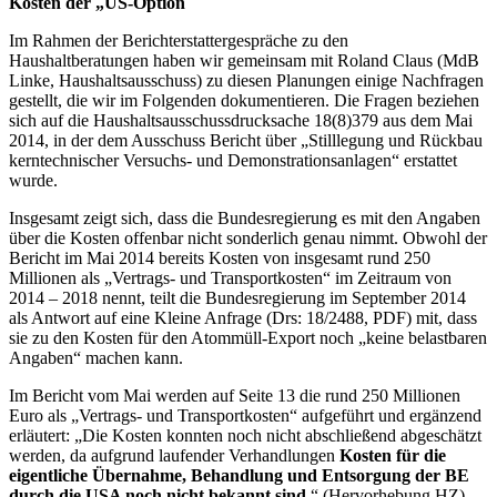
Kosten der „US-Option
Im Rahmen der Berichterstattergespräche zu den
Haushaltberatungen haben wir gemeinsam mit Roland Claus (MdB
Linke, Haushaltsausschuss) zu diesen Planungen einige Nachfragen
gestellt, die wir im Folgenden dokumentieren. Die Fragen beziehen
sich auf die Haushaltsausschussdrucksache 18(8)379 aus dem Mai
2014, in der dem Ausschuss Bericht über „Stilllegung und Rückbau
kerntechnischer Versuchs- und Demonstrationsanlagen“ erstattet
wurde.
Insgesamt zeigt sich, dass die Bundesregierung es mit den Angaben
über die Kosten offenbar nicht sonderlich genau nimmt. Obwohl der
Bericht im Mai 2014 bereits Kosten von insgesamt rund 250
Millionen als „Vertrags- und Transportkosten“ im Zeitraum von
2014 – 2018 nennt, teilt die Bundesregierung im September 2014
als Antwort auf eine Kleine Anfrage (Drs: 18/2488, PDF) mit, dass
sie zu den Kosten für den Atommüll-Export noch „keine belastbaren
Angaben“ machen kann.
Im Bericht vom Mai werden auf Seite 13 die rund 250 Millionen
Euro als „Vertrags- und Transportkosten“ aufgeführt und ergänzend
erläutert: „Die Kosten konnten noch nicht abschließend abgeschätzt
werden, da aufgrund laufender Verhandlungen
Kosten für die
eigentliche Übernahme, Behandlung und Entsorgung der BE
durch die USA noch nicht bekannt sind.
“ (Hervorhebung HZ)