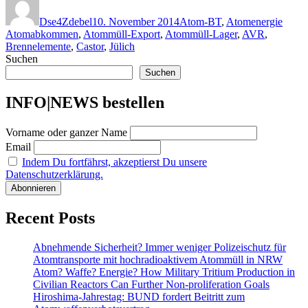
am
Dse4Zdebel
10. November 2014
Atom-BT
,
Atomenergie
Atomabkommen
,
Atommüll-Export
,
Atommüll-Lager
,
AVR
,
Brennelemente
,
Castor
,
Jülich
Suchen
Suchen
INFO|NEWS bestellen
Vorname oder ganzer Name
Email
Indem Du fortfährst, akzeptierst Du unsere
Datenschutzerklärung.
Recent Posts
Abnehmende Sicherheit? Immer weniger Polizeischutz für
Atomtransporte mit hochradioaktivem Atommüll in NRW
Atom? Waffe? Energie? How Military Tritium Production in
Civilian Reactors Can Further Non-proliferation Goals
Hiroshima-Jahrestag: BUND fordert Beitritt zum