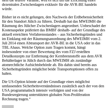
stets die teurere Variante, weil es sich um die Errichtung eines
dezentralen Zwischenlagers exklusiv für die AVR-BE handeln
würde.
Bisher ist es nicht gelungen, den Nachweis der Erdbebensicherheit
für den Standort Jülich zu führen. Deshalb hat das MWEIMH die
Räumung des Jülicher Zwischenlagers angeordnet. Unbeschadet der
Kostenaspekte präferiert das BMBF deshalb- auf der Grundlage des
aktuell erreichten Verfahrensstandes – aus Sicherheitsgründen und
im Einklang mit der Räumungsanordnung des MWEIMH vom 2.
Juli 2014 einen Abtransport der AVR-BE in die USA oder in das
TBL Ahaus. Welche Option zum Tragen kommt, hängt
insbesondere von einer Bewertung des vom FZJ erstellten
Detailkonzepts zur Entfernung der Kernbrennstoffe aus dem AVR
Behälterlager in Jülich durch das MWEIMH als zuständige
atomrechtliche Aufsichtsbehörde ab. Bis dahin sind bereits aus
Sicherheitsgründen möglichst beide Transportoptionen offen zu
halten.
Die US-Option könnte auf der Grundlage eines möglichst
umfassenden Sicherheitsverständnisses zusätzlich auch der von den
USA programmatisch intensiv verfolgten und von der
Bundesregierung unterstützten globalen Non-Proliferation
Rechnung tragen.“
Autor
Veröffentlicht
Kategorien
Schla