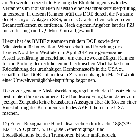
an. So werden derzeit die Eignung der Einrichtungen sowie des
Verfahrens im industriellen Maßstab einer Machbarkeitsüberprüfung
unterzogen. In diesem Rahmen prüft das DOE derzeit die Nutzung
der H-Canyon Anlage in SRS, um das Graphit chemisch von den
Brennstoffkernen zu entfernen. Nach eigenen Angaben hat das FZJ
hierzu bislang rund 7,9 Mio. Euro aufgewandt.
Hierzu hat das BMBF zusammen mit dem DOE sowie dem
Ministerium für Innovation, Wissenschaft und Forschung des
Landes Nordrhein-Westfalen im April 2014 eine gemeinsame
Absichtserklärung unterzeichnet, um einen zweckmäßigen Rahmen
für die Prüfung der rechtlichen und technischen Machbarkeit einer
Rückführung des uranhaltigen Kernbrennstoffs in die USA zu
schaffen. Das DOE hat in diesem Zusammenhang im Mai 2014 mit
einer Umweltverträglichkeitsprüfung begonnen.
Die zuvor genannte Absichtserklärung regelt nicht den Einsatz eines
bestimmten Finanzvolumens. Die Bundesregierung kann daher zum
jetzigen Zeitpunkt keine belastbaren Aussagen über die Kosten einer
Rückführung des Kernbrennstoffs des AVR Jülich in die USA
machen.
12) Frage: Bezugnahme Haushaltsausschussdrucksache 18(8)379:
FJZ “ US-Option“, S. 16: „Die Genehmigungs- und
Logistikplanung bei den Transporten ist sehr umfangreich.