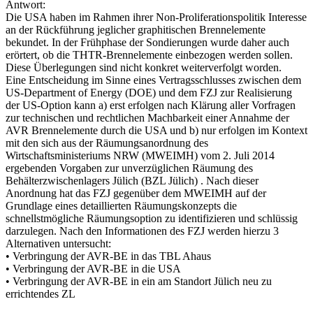
Antwort:
Die USA haben im Rahmen ihrer Non-Proliferationspolitik Interesse
an der Rückführung jeglicher graphitischen Brennelemente
bekundet. In der Frühphase der Sondierungen wurde daher auch
erörtert, ob die THTR-Brennelemente einbezogen werden sollen.
Diese Überlegungen sind nicht konkret weiterverfolgt worden.
Eine Entscheidung im Sinne eines Vertragsschlusses zwischen dem
US-Department of Energy (DOE) und dem FZJ zur Realisierung
der US-Option kann a) erst erfolgen nach Klärung aller Vorfragen
zur technischen und rechtlichen Machbarkeit einer Annahme der
AVR Brennelemente durch die USA und b) nur erfolgen im Kontext
mit den sich aus der Räumungsanordnung des
Wirtschaftsministeriums NRW (MWEIMH) vom 2. Juli 2014
ergebenden Vorgaben zur unverzüglichen Räumung des
Behälterzwischenlagers Jülich (BZL Jülich) . Nach dieser
Anordnung hat das FZJ gegenüber dem MWEIMH auf der
Grundlage eines detaillierten Räumungskonzepts die
schnellstmögliche Räumungsoption zu identifizieren und schlüssig
darzulegen. Nach den Informationen des FZJ werden hierzu 3
Alternativen untersucht:
• Verbringung der AVR-BE in das TBL Ahaus
• Verbringung der AVR-BE in die USA
• Verbringung der AVR-BE in ein am Standort Jülich neu zu
errichtendes ZL