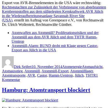
Export von AVR-Brennelementen in die USA wäre rechtswidrig:
Rechtsgutachten zur Zulässigkeit der Verbringung von abgebrannten
Kernbrennstoffen aus dem stillgelegten Kernkraftwerk AVR Jülich
in die Wiederaufbereitungsanlage Savannah River Site
(USA),
erstellt im Auftrag von Greenpeace e.V., von Rechtsanwalt
Dr. Ulrich Wollenteit, Rechtsanwälte Günther.
Atomwaffen aus Atommüll? Proliferationsrisiken und der
Atommüll aus dem AVR Jülich und dem THTR Hamm-
Uentrop
Atommüll-Alarm: BUND droht mit Klage gegen Castor-
Export aus Jülich in die USA
Autor
Veröffentlicht
Kategorien
Schlagwörter
am
Dirk Seifert
10. November 2014
Atomenergie
Atomaufsicht
,
Atomausstieg
,
Atommüll
,
Atommüll-Export
,
Atommülllager
,
Atomtransporte
,
AVR
,
Castor
,
Hamm-Uentrop
,
Jülich
,
THTR
1
zu
Kommentar
Atommüll-
Export
Hamburg: Atomtransport blockiert
in
die
USA
–