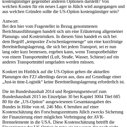
kostengünstiger gegenüber anderen Optionen darstellt? Von
welchen Kosten für ein neues Lager in Jülich wird ausgegangen und
aus welchen Gründen sollte die US-Option kostengünstiger sein?
Antwort:
Bei den hier vom Fragesteller in Bezug genommenen
Berichtsausführungen handelt sich um eine Erläuterung allgemeiner
Planungs- und Kostenrisiken. In diesem Sinn handelt es sich bei
dem Begriff „temporäre Zwischenlagermenge“ um eine kurzfristige
Bereitstellungslagerung, die sich bei jedem Transport, sei er nun
lang oder kurz bemessen, ergeben kann, wenn Transportbehälter
von einem Transportmittel (Luft, Straße, Wasser, Schiene) auf ein
anderes Transportmittel umgeladen werden müssen.
Konkret im Hinblick auf die US-Option gehen die aktuellen
Planungen des FZJ allerdings davon aus, dass auf Grundlage einer
„Just-in time-Logistik“ keine Bereitstellungslagerung erforderlich ist.
Die im Bundeshaushalt 2014 und Regierungsentwurf zum
Bundeshaushalt 2015 im Einzelplan 30 bei Kapitel 3004 Titel 685
80 für die „US-Option“ ausgewiesenen Gesamtausgaben des
Bundes in Höhe von rd. 246 Mio. € beruhen auf einer
Kostenschätzung des Forschungszentrums Jülich zwecks Sicherung
der Finanzierung einer möglichen Verbringung der AVR-
Brennelemente in die USA. Diese Kostenschätzung betrifft die