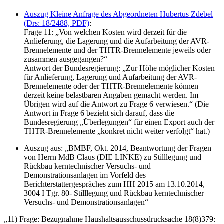
Auszug Kleine Anfrage des Abgeordneten Hubertus Zdebel
(Drs: 18/2488, PDF)
:
Frage 11: „Von welchen Kosten wird derzeit für die
Anlieferung, die Lagerung und die Aufarbeitung der AVR-
Brennelemente und der THTR-Brennelemente jeweils oder
zusammen ausgegangen?“
Antwort der Bundesregierung: „Zur Höhe möglicher Kosten
für Anlieferung, Lagerung und Aufarbeitung der AVR-
Brennelemente oder der THTR-Brennelemente können
derzeit keine belastbaren Angaben gemacht werden. Im
Übrigen wird auf die Antwort zu Frage 6 verwiesen.“ (Die
Antwort in Frage 6 bezieht sich darauf, dass die
Bundesregierung „Überlegungen“ für einen Export auch der
THTR-Brennelemente „konkret nicht weiter verfolgt“ hat.)
Auszug aus: „BMBF, Okt. 2014, Beantwortung der Fragen
von Herrn MdB Claus (DIE LINKE) zu Stilllegung und
Rückbau kerntechnischer Versuchs- und
Demonstrationsanlagen im Vorfeld des
Berichterstattergespräches zum HH 2015 am 13.10.2014,
3004 I Tgr. 80- Stilllegung und Rückbau kerntechnischer
Versuchs- und Demonstrationsanlagen“
„11) Frage: Bezugnahme Haushaltsausschussdrucksache 18(8)379: