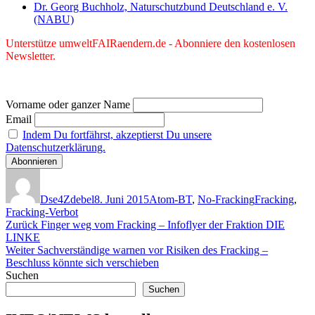
Dr. Georg Buchholz, Naturschutzbund Deutschland e. V.
(NABU)
Unterstütze umweltFAIRaendern.de - Abonniere den kostenlosen
Newsletter.
Vorname oder ganzer Name
Email
Indem Du fortfährst, akzeptierst Du unsere
Datenschutzerklärung.
Autor
Veröffentlicht
Kategorien
Schlagwörter
am
Dse4Zdebel
8. Juni 2015
Atom-BT
,
No-Fracking
Fracking
,
Fracking-Verbot
Beitragsnavigation
Vorheriger
Zurück
Finger weg vom Fracking – Infoflyer der Fraktion DIE
Beitrag:
LINKE
Nächster
Weiter
Sachverständige warnen vor Risiken des Fracking –
Beitrag:
Beschluss könnte sich verschieben
Suchen
Suchen