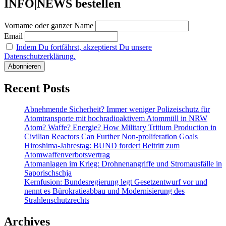
INFO|NEWS bestellen
Vorname oder ganzer Name
Email
Indem Du fortfährst, akzeptierst Du unsere
Datenschutzerklärung.
Recent Posts
Abnehmende Sicherheit? Immer weniger Polizeischutz für
Atomtransporte mit hochradioaktivem Atommüll in NRW
Atom? Waffe? Energie? How Military Tritium Production in
Civilian Reactors Can Further Non-proliferation Goals
Hiroshima-Jahrestag: BUND fordert Beitritt zum
Atomwaffenverbotsvertrag
Atomanlagen im Krieg: Drohnenangriffe und Stromausfälle in
Saporischschja
Kernfusion: Bundesregierung legt Gesetzentwurf vor und
nennt es Bürokratieabbau und Modernisierung des
Strahlenschutzrechts
Archives