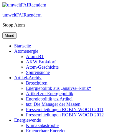
Zum
Inhalt
umweltFAIRaendern
springen
Stopp Atom
Menü
Startseite
Atomenergie
Atom-BT
AKW Brokdorf
Atom-Geschichte
Spurensuche
Artikel-Archiv
Broschüren
Energiepolitik aus „analyse+kritik“
Artikel zur Energiepolitik
Energiepolitik taz Artikel
taz: Die Manager der Massen
Pressemitteilungen ROBIN WOOD 2011
Pressemitteilungen ROBIN WOOD 2012
Energiewende
Klimakatastrophe
Erneuerbare Energien