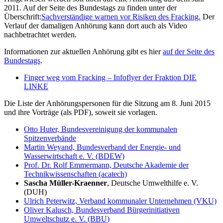
2011. Auf der Seite des Bundestags zu finden unter der
Überschrift:
Sachverständige warnen vor Risiken des Fracking.
Der
Verlauf der damaligen Anhörung kann dort auch als Video
nachbetrachtet werden.
Informationen zur aktuellen Anhörung gibt es hier
auf der Seite des
Bundestags
.
Finger weg vom Fracking – Infoflyer der Fraktion DIE
LINKE
Die Liste der Anhörungspersonen für die Sitzung am 8. Juni 2015
und ihre Vorträge (als PDF), soweit sie vorlagen.
Otto Huter, Bundesvereinigung der kommunalen
Spitzenverbände
Martin Weyand, Bundesverband der Energie- und
Wasserwirtschaft e. V. (BDEW)
Prof. Dr. Rolf Emmermann, Deutsche Akademie der
Technikwissenschaften (acatech)
Sascha Müller-Kraenner
, Deutsche Umwelthilfe e. V.
(DUH)
Ulrich Peterwitz, Verband kommunaler Unternehmen (VKU)
Oliver Kalusch, Bundesverband Bürgerinitiativen
Umweltschutz e. V. (BBU)