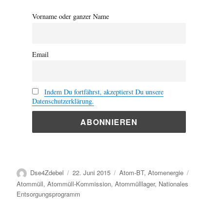
Vorname oder ganzer Name
Email
Indem Du fortfährst, akzeptierst Du unsere
Datenschutzerklärung.
Autor
Veröffentlicht
Kategorien
Schlagwö
Dse4Zdebel
22. Juni 2015
Atom-BT
,
Atomenergie
am
Atommüll
,
Atommüll-Kommission
,
Atommülllager
,
Nationales
Entsorgungsprogramm