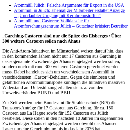
Atommüll Jülich: Falsche Argumente für Export in die USA
Atommüll in Jülich: Ehemaliger Mitarbeiter erstattet Anzeige
– „Unerlaubter Umgang mit Kernbrennstoffen“
Atommüll und Castoren: Vollklatsche für
Atomforschungszentrum Jülich – Gutachter kritisiert Betreiber
„
Garching-Castoren sind nur die Spitze des Eisberges / Über
300 weitere Castoren sollen nach Ahaus
Die Anti-Atom-Initiativen im Münsterland weisen darauf hin, dass
in den kommenden Jahren nicht nur 17 Castoren aus Garching in
das sogenannte Zwischenlager Ahaus eingelagert werden sollen,
sondern noch mit rund 300 weiteren Castoren gerechnet werden
muss. Dabei handelt es sich um verschiedensten Atommüll in
verschiedensten „Castor“-Behältern. Gegen die sinnlosen und
gefährlichen Atommülltransporte kündigen die Initiativen massiven
Widerstand an. Unterstützung erhalten sie u. a. von den
Umweltverbänden BUND und BBU.
Zur Zeit werden beim Bundesamt für Strahlenschutz (BfS) die
Transport-Anträge für 17 Castoren aus Garching, für ca. 150
Castoren aus La Hague sowie für 152 Castoren aus Jülich
bearbeitet. Diese sollen in den nächsten 10 Jahren im sogenannten
Zwischenlager Ahaus eingelagert werden obwohl das Ahauser
Lager nur eine Genehmigung bis in das Jahr 2036 hat.