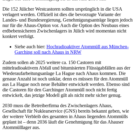
Die 152 Jülicher Westcastoren sollten ursprünglich in die USA
verlagert werden. Offiziell ist dies die bevorzugte Variante der
Landes- und Bundesregierung, Genehmigungsanträge liegen jedoch
nur für die Ahaus-Option vor. Auch die Option des Neubaus eines
erdbebensicheren Zwischenlagers in Jülich wird momentan nicht
konkret verfolgt.
Siehe auch hier:
Hochradioaktiver Atommüll aus München-
Garching soll nach Ahaus in NRW
Zudem sollen ab 2025 weitere ca. 150 Castoren mit
mittelradioaktivem Abfall und bitumisierten Flüssigabfällen aus der
Wiederaufarbeitungsanlage La Hague nach Ahaus kommen. Die
genaue Anzahl ist noch unklar, denn es müssen für den Atommüll
aus La Hague noch neue Behälter entwickelt werden. Ebenso sind
die Castoren für den Garchinger Atommüll noch nicht fertig
entwickelt, das jetzige Modell gilt als nicht mehr sicher genug.
2030 muss die Betreiberfirma des Zwischenlagers Ahaus,
Gesellschaft für Nuklearservice (GNS) bereits bekannt geben, wie
der weitere Verbleib des gesamten in Ahaus liegenden Atommülls
geplant ist – denn 2036 läuft die Genehmigung für das Ahauser
Atommülllager aus.