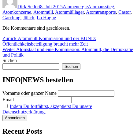
am
Dirk Seifert
8. Juli 2015
Atomenergie
Atomausstieg
,
Atomkonzerne
,
Atommüll
,
Atommülllager
,
Atomtransporte
,
Castor
,
Garching
,
Jülich
,
La Hague
Die Kommentare sind geschlossen.
Beitragsnavigation
Vorheriger
Zurück
Atommüll-Kommission und der BUND:
Beitrag:
Öffentlichkeitsbeteiligung braucht mehr Zeit
Nächster
Weiter
Atomstaat und eine Kommission: Atommüll, die Demokratie
Beitrag:
und Politik
Suchen
Suchen
INFO|NEWS bestellen
Vorname oder ganzer Name
Email
Indem Du fortfährst, akzeptierst Du unsere
Datenschutzerklärung.
Recent Posts