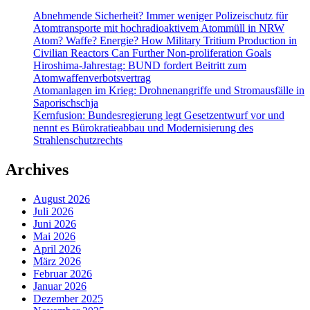
Abnehmende Sicherheit? Immer weniger Polizeischutz für
Atomtransporte mit hochradioaktivem Atommüll in NRW
Atom? Waffe? Energie? How Military Tritium Production in
Civilian Reactors Can Further Non-proliferation Goals
Hiroshima-Jahrestag: BUND fordert Beitritt zum
Atomwaffenverbotsvertrag
Atomanlagen im Krieg: Drohnenangriffe und Stromausfälle in
Saporischschja
Kernfusion: Bundesregierung legt Gesetzentwurf vor und
nennt es Bürokratieabbau und Modernisierung des
Strahlenschutzrechts
Archives
August 2026
Juli 2026
Juni 2026
Mai 2026
April 2026
März 2026
Februar 2026
Januar 2026
Dezember 2025