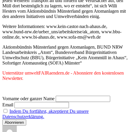
jeden weiteren Transport an und fordern die Verursacher auf, den
Müll dort bestmöglich zu lagern, wo er entsteht“, ist sich Willi
Hesters vom Aktionsbündnis Münsterland gegen Atomanlagen mit
den anderen Initiativen und Umweltverbänden einig.
Weitere Informationen: www.kein-castor-nach-ahaus.de,
www.bund-nrw.de/ueber_uns/arbeitskreise/ak_atom, www.bbu-
online.de, www.bi-ahaus.de, www.sofa-ms@web.de
Aktionsbündnis Münsterland gegen Atomanlagen, BUND NRW
Landesarbeitskreis „Atom“, Bundesverband Bürgerinitiativen
Umweltschutz (BBU), Bürgerinitiative „Kein Atommüll in Ahaus“,
Sofortiger Atomausstieg (SOFA) Münster“
Unterstütze umweltFAIRaendern.de - Abonniere den kostenlosen
Newsletter.
Vorname oder ganzer Name
Email
Indem Du fortfährst, akzeptierst Du unsere
Datenschutzerklärung.
Autor
Veröffentlicht
Kategorien
Schlagwörter