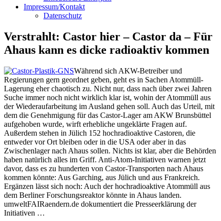
Impressum/Kontakt
Datenschutz
Verstrahlt: Castor hier – Castor da – Für
Ahaus kann es dicke radioaktiv kommen
Während sich AKW-Betreiber und
Regierungen gern geordnet geben, geht es in Sachen Atommüll-
Lagerung eher chaotisch zu. Nicht nur, dass nach über zwei Jahren
Suche immer noch nicht wirklich klar ist, wohin der Atommüll aus
der Wiederaufarbeitung im Ausland gehen soll. Auch das Urteil, mit
dem die Genehmigung für das Castor-Lager am AKW Brunsbüttel
aufgehoben wurde, wirft erhebliche ungeklärte Fragen auf.
Außerdem stehen in Jülich 152 hochradioaktive Castoren, die
entweder vor Ort bleiben oder in die USA oder aber in das
Zwischenlager nach Ahaus sollen. Nichts ist klar, aber die Behörden
haben natürlich alles im Griff. Anti-Atom-Initiativen warnen jetzt
davor, dass es zu hunderten von Castor-Transporten nach Ahaus
kommen könnte: Aus Garching, aus Jülich und aus Frankreich.
Ergänzen lässt sich noch: Auch der hochradioaktive Atommüll aus
dem Berliner Forschungsreaktor könnte in Ahaus landen.
umweltFAIRaendern.de dokumentiert die Presseerklärung der
Initiativen …