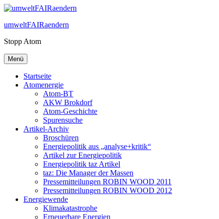
Zum
Inhalt
umweltFAIRaendern
springen
Stopp Atom
Menü
Startseite
Atomenergie
Atom-BT
AKW Brokdorf
Atom-Geschichte
Spurensuche
Artikel-Archiv
Broschüren
Energiepolitik aus „analyse+kritik“
Artikel zur Energiepolitik
Energiepolitik taz Artikel
taz: Die Manager der Massen
Pressemitteilungen ROBIN WOOD 2011
Pressemitteilungen ROBIN WOOD 2012
Energiewende
Klimakatastrophe
Erneuerbare Energien