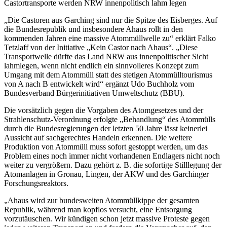
Castortransporte werden NRW innenpolitisch lahm legen
„Die Castoren aus Garching sind nur die Spitze des Eisberges. Auf
die Bundesrepublik und insbesondere Ahaus rollt in den
kommenden Jahren eine massive Atommüllwelle zu“ erklärt Falko
Tetzlaff von der Initiative „Kein Castor nach Ahaus“. „Diese
Transportwelle dürfte das Land NRW aus innenpolitischer Sicht
lahmlegen, wenn nicht endlich ein sinnvolleres Konzept zum
Umgang mit dem Atommüll statt des stetigen Atommülltourismus
von A nach B entwickelt wird“ ergänzt Udo Buchholz vom
Bundesverband Bürgerinitiativen Umweltschutz (BBU).
Die vorsätzlich gegen die Vorgaben des Atomgesetzes und der
Strahlenschutz-Verordnung erfolgte „Behandlung“ des Atommülls
durch die Bundesregierungen der letzten 50 Jahre lässt keinerlei
Aussicht auf sachgerechtes Handeln erkennen. Die weitere
Produktion von Atommüll muss sofort gestoppt werden, um das
Problem eines noch immer nicht vorhandenen Endlagers nicht noch
weiter zu vergrößern. Dazu gehört z. B. die sofortige Stilllegung der
Atomanlagen in Gronau, Lingen, der AKW und des Garchinger
Forschungsreaktors.
„Ahaus wird zur bundesweiten Atommüllkippe der gesamten
Republik, während man kopflos versucht, eine Entsorgung
vorzutäuschen. Wir kündigen schon jetzt massive Proteste gegen