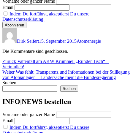
Vorname oder ganzer Name
Email
Indem Du fortfährst, akzeptierst Du unsere
Datenschutzerklärung.
Autor
Veröffentlicht
Kategorien
am
Dirk Seifert
15. September 2015
Atomenergie
Die Kommentare sind geschlossen.
Beitragsnavigation
Vorheriger
Zurück
Vattenfall am AKW Krümmel: „Runder Tisch“ –
Beitrag:
Vertraulich!
Nächster
Weiter
Was fehlt: Transparenz und Informationen bei der Stilllegung
Beitrag:
von Atomanlagen – Ländersache meint die Bundesregierung
Suchen
Suchen
INFO|NEWS bestellen
Vorname oder ganzer Name
Email
Indem Du fortfährst, akzeptierst Du unsere
Datenschutzerklärung.