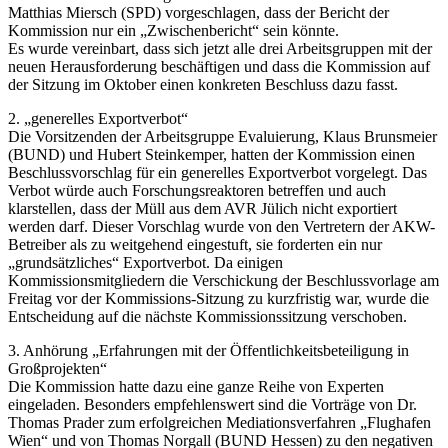
Matthias Miersch (SPD) vorgeschlagen, dass der Bericht der
Kommission nur ein „Zwischenbericht“ sein könnte.
Es wurde vereinbart, dass sich jetzt alle drei Arbeitsgruppen mit der
neuen Herausforderung beschäftigen und dass die Kommission auf
der Sitzung im Oktober einen konkreten Beschluss dazu fasst.
2. „generelles Exportverbot“
Die Vorsitzenden der Arbeitsgruppe Evaluierung, Klaus Brunsmeier
(BUND) und Hubert Steinkemper, hatten der Kommission einen
Beschlussvorschlag für ein generelles Exportverbot vorgelegt. Das
Verbot würde auch Forschungsreaktoren betreffen und auch
klarstellen, dass der Müll aus dem AVR Jülich nicht exportiert
werden darf. Dieser Vorschlag wurde von den Vertretern der AKW-
Betreiber als zu weitgehend eingestuft, sie forderten ein nur
„grundsätzliches“ Exportverbot. Da einigen
Kommissionsmitgliedern die Verschickung der Beschlussvorlage am
Freitag vor der Kommissions-Sitzung zu kurzfristig war, wurde die
Entscheidung auf die nächste Kommissionssitzung verschoben.
3. Anhörung „Erfahrungen mit der Öffentlichkeitsbeteiligung in
Großprojekten“
Die Kommission hatte dazu eine ganze Reihe von Experten
eingeladen. Besonders empfehlenswert sind die Vorträge von Dr.
Thomas Prader zum erfolgreichen Mediationsverfahren „Flughafen
Wien“ und von Thomas Norgall (BUND Hessen) zu den negativen