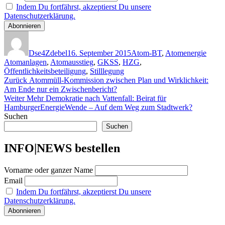
Indem Du fortfährst, akzeptierst Du unsere
Datenschutzerklärung.
Autor
Veröffentlicht
Kategorien
Schla
am
Dse4Zdebel
16. September 2015
Atom-BT
,
Atomenergie
Atomanlagen
,
Atomausstieg
,
GKSS
,
HZG
,
Öffentlichkeitsbeteiligung
,
Stilllegung
Beitragsnavigation
Vorheriger
Zurück
Atommüll-Kommission zwischen Plan und Wirklichkeit:
Beitrag:
Am Ende nur ein Zwischenbericht?
Nächster
Weiter
Mehr Demokratie nach Vattenfall: Beirat für
Beitrag:
HamburgerEnergieWende – Auf dem Weg zum Stadtwerk?
Suchen
Suchen
INFO|NEWS bestellen
Vorname oder ganzer Name
Email
Indem Du fortfährst, akzeptierst Du unsere
Datenschutzerklärung.