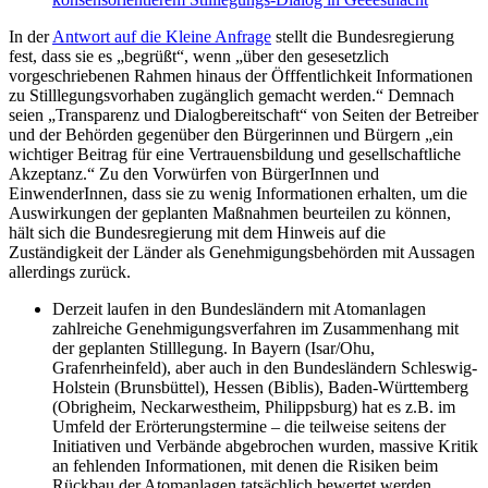
In der
Antwort auf die Kleine Anfrage
stellt die Bundesregierung
fest, dass sie es „begrüßt“, wenn „über den gesesetzlich
vorgeschriebenen Rahmen hinaus der Öfffentlichkeit Informationen
zu Stilllegungsvorhaben zugänglich gemacht werden.“ Demnach
seien „Transparenz und Dialogbereitschaft“ von Seiten der Betreiber
und der Behörden gegenüber den Bürgerinnen und Bürgern „ein
wichtiger Beitrag für eine Vertrauensbildung und gesellschaftliche
Akzeptanz.“ Zu den Vorwürfen von BürgerInnen und
EinwenderInnen, dass sie zu wenig Informationen erhalten, um die
Auswirkungen der geplanten Maßnahmen beurteilen zu können,
hält sich die Bundesregierung mit dem Hinweis auf die
Zuständigkeit der Länder als Genehmigungsbehörden mit Aussagen
allerdings zurück.
Derzeit laufen in den Bundesländern mit Atomanlagen
zahlreiche Genehmigungsverfahren im Zusammenhang mit
der geplanten Stilllegung. In Bayern (Isar/Ohu,
Grafenrheinfeld), aber auch in den Bundesländern Schleswig-
Holstein (Brunsbüttel), Hessen (Biblis), Baden-Württemberg
(Obrigheim, Neckarwestheim, Philippsburg) hat es z.B. im
Umfeld der Erörterungstermine – die teilweise seitens der
Initiativen und Verbände abgebrochen wurden, massive Kritik
an fehlenden Informationen, mit denen die Risiken beim
Rückbau der Atomanlagen tatsächlich bewertet werden