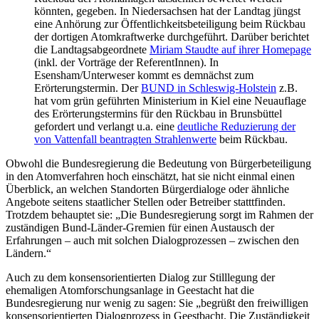
könnten, gegeben. In Niedersachsen hat der Landtag jüngst
eine Anhörung zur Öffentlichkeitsbeteiligung beim Rückbau
der dortigen Atomkraftwerke durchgeführt. Darüber berichtet
die Landtagsabgeordnete
Miriam Staudte auf ihrer Homepage
(inkl. der Vorträge der ReferentInnen). In
Esensham/Unterweser kommt es demnächst zum
Erörterungstermin. Der
BUND in Schleswig-Holstein
z.B.
hat vom grün geführten Ministerium in Kiel eine Neuauflage
des Erörterungstermins für den Rückbau in Brunsbüttel
gefordert und verlangt u.a. eine
deutliche Reduzierung der
von Vattenfall beantragten Strahlenwerte
beim Rückbau.
Obwohl die Bundesregierung die Bedeutung von Bürgerbeteiligung
in den Atomverfahren hoch einschätzt, hat sie nicht einmal einen
Überblick, an welchen Standorten Bürgerdialoge oder ähnliche
Angebote seitens staatlicher Stellen oder Betreiber statttfinden.
Trotzdem behauptet sie: „Die Bundesregierung sorgt im Rahmen der
zuständigen Bund-Länder-Gremien für einen Austausch der
Erfahrungen – auch mit solchen Dialogprozessen – zwischen den
Ländern.“
Auch zu dem konsensorientierten Dialog zur Stilllegung der
ehemaligen Atomforschungsanlage in Geestacht hat die
Bundesregierung nur wenig zu sagen: Sie „begrüßt den freiwilligen
konsensorientierten Dialogprozess in Geestbacht. Die Zuständigkeit