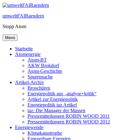
Zum
Inhalt
umweltFAIRaendern
springen
Stopp Atom
Menü
Startseite
Atomenergie
Atom-BT
AKW Brokdorf
Atom-Geschichte
Spurensuche
Artikel-Archiv
Broschüren
Energiepolitik aus „analyse+kritik“
Artikel zur Energiepolitik
Energiepolitik taz Artikel
taz: Die Manager der Massen
Pressemitteilungen ROBIN WOOD 2011
Pressemitteilungen ROBIN WOOD 2012
Energiewende
Klimakatastrophe
Erneuerbare Energien