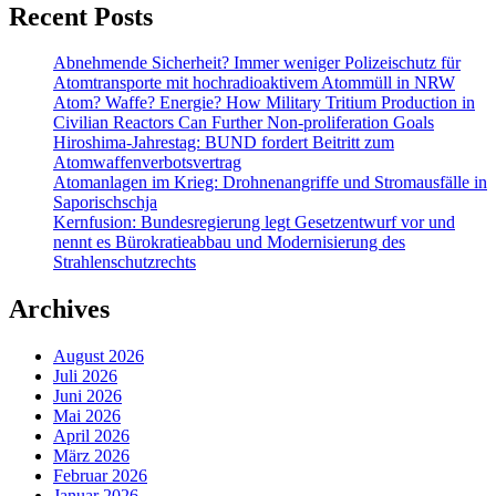
Recent Posts
Abnehmende Sicherheit? Immer weniger Polizeischutz für
Atomtransporte mit hochradioaktivem Atommüll in NRW
Atom? Waffe? Energie? How Military Tritium Production in
Civilian Reactors Can Further Non-proliferation Goals
Hiroshima-Jahrestag: BUND fordert Beitritt zum
Atomwaffenverbotsvertrag
Atomanlagen im Krieg: Drohnenangriffe und Stromausfälle in
Saporischschja
Kernfusion: Bundesregierung legt Gesetzentwurf vor und
nennt es Bürokratieabbau und Modernisierung des
Strahlenschutzrechts
Archives
August 2026
Juli 2026
Juni 2026
Mai 2026
April 2026
März 2026
Februar 2026
Januar 2026