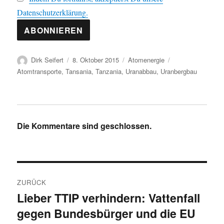
Datenschutzerklärung.
Autor
Veröffentlicht
Kategorien
Schlagwörter
Dirk Seifert
8. Oktober 2015
Atomenergie
am
Atomtransporte
,
Tansania
,
Tanzania
,
Uranabbau
,
Uranbergbau
Die Kommentare sind geschlossen.
Beitragsnavigation
ZURÜCK
Lieber TTIP verhindern: Vattenfall
Vorheriger
gegen Bundesbürger und die EU
Beitrag: