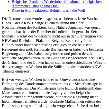
Belgisches Roulette: Wiederinbetriebnahme der belgischen
Atommeiler Tihange und Doel
Risse in Atomreaktoren: Belgien warnt die Welt
Die Demonstration wurde ausgelöst, nachdem es letzte Woche im
Block 1 des AKW Tihange zu einem Brand mit einer
Notabschaltung des Reaktors kam. Nähere Angaben, was genau
gebrannt hat, hatte der Betreiber öffentlich nicht gemacht. Seit
Monaten wächst der Widerstand nicht nur in der Grenzregion von
NRW und Rheinland-Pfalz und Belgien. Beide rot-grünen
Bundesländer haben sich bislang erfolglos an die belgische
Regierung gewandt. Regionale Bürgermeister haben die belgische
Regierung zum Abschalten aufgefordert und prüfen derzeit
rechtliche Möglichkeiten. Auch Bundestagsabgeordnete der CDU,
der Grünen und der Linken haben sich in unterschiedlicher Weise in
den vergangenen Wochen für die Stilllegung des maroden AKW
Tihange eingesetzt.
Erst vor wenigen Wochen hatte es im Umweltausschuss eine
Befragung des Bundesumweltministeriums zur Sicherheitslage in
Tihange gegeben. Das Ministerium hatte lediglich mitgeteilt, dass
Mitte Januar eine internationale Tagung von der belgischen
Atomaufsicht durchgeführt werde, auf der die Regierung mehr
Informationen erhalten würde. Konkrete Maßnahmen seitens der
Bundesregierung sind bislang nicht vorgesehen, Siehe dazu bei