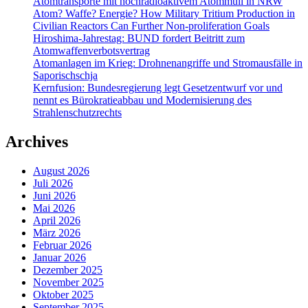
Atomtransporte mit hochradioaktivem Atommüll in NRW
Atom? Waffe? Energie? How Military Tritium Production in
Civilian Reactors Can Further Non-proliferation Goals
Hiroshima-Jahrestag: BUND fordert Beitritt zum
Atomwaffenverbotsvertrag
Atomanlagen im Krieg: Drohnenangriffe und Stromausfälle in
Saporischschja
Kernfusion: Bundesregierung legt Gesetzentwurf vor und
nennt es Bürokratieabbau und Modernisierung des
Strahlenschutzrechts
Archives
August 2026
Juli 2026
Juni 2026
Mai 2026
April 2026
März 2026
Februar 2026
Januar 2026
Dezember 2025
November 2025
Oktober 2025
September 2025