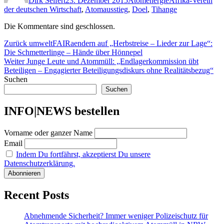
Dirk Seifert
23. Dezember 2015
Atomenergie
Afrika-Verein
der deutschen Wirtschaft
,
Atomausstieg
,
Doel
,
Tihange
Die Kommentare sind geschlossen.
Beitragsnavigation
Vorheriger
Zurück
umweltFAIRaendern auf „Herbstreise – Lieder zur Lage“:
Beitrag:
Die Schmetterlinge – Hände über Hönnepel
Nächster
Weiter
Junge Leute und Atommüll: „Endlagerkommission übt
Beitrag:
Beteiligen – Engagierter Beteiligungsdiskurs ohne Realitätsbezug“
Suchen
Suchen
INFO|NEWS bestellen
Vorname oder ganzer Name
Email
Indem Du fortfährst, akzeptierst Du unsere
Datenschutzerklärung.
Recent Posts
Abnehmende Sicherheit? Immer weniger Polizeischutz für