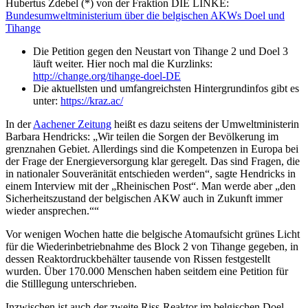
Hubertus Zdebel (*) von der Fraktion DIE LINKE:
Bundesumweltministerium über die belgischen AKWs Doel und
Tihange
Die Petition gegen den Neustart von Tihange 2 und Doel 3
läuft weiter. Hier noch mal die Kurzlinks:
http://change.org/tihange-doel-DE
Die aktuellsten und umfangreichsten Hintergrundinfos gibt es
unter:
https://kraz.ac/
In der
Aachener Zeitung
heißt es dazu seitens der Umweltministerin
Barbara Hendricks: „Wir teilen die Sorgen der Bevölkerung im
grenznahen Gebiet. Allerdings sind die Kompetenzen in Europa bei
der Frage der Energieversorgung klar geregelt. Das sind Fragen, die
in nationaler Souveränität entschieden werden“, sagte Hendricks in
einem Interview mit der „Rheinischen Post“. Man werde aber „den
Sicherheitszustand der belgischen AKW auch in Zukunft immer
wieder ansprechen.““
Vor wenigen Wochen hatte die belgische Atomaufsicht grünes Licht
für die Wiederinbetriebnahme des Block 2 von Tihange gegeben, in
dessen Reaktordruckbehälter tausende von Rissen festgestellt
wurden. Über 170.000 Menschen haben seitdem eine Petition für
die Stilllegung unterschrieben.
Inzwischen ist auch der zweite Riss-Reaktor im belgischen Doel