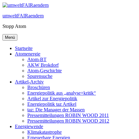
Zum
Inhalt
umweltFAIRaendern
springen
Stopp Atom
Menü
Startseite
Atomenergie
Atom-BT
AKW Brokdorf
Atom-Geschichte
Spurensuche
Artikel-Archiv
Broschüren
Energiepolitik aus „analyse+kritik“
Artikel zur Energiepolitik
Energiepolitik taz Artikel
taz: Die Manager der Massen
Pressemitteilungen ROBIN WOOD 2011
Pressemitteilungen ROBIN WOOD 2012
Energiewende
Klimakatastrophe
Erneuerbare Energien