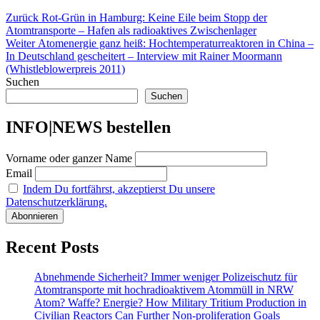
Beitragsnavigation
Vorheriger
Zurück
Rot-Grün in Hamburg: Keine Eile beim Stopp der
Beitrag:
Atomtransporte – Hafen als radioaktives Zwischenlager
Nächster
Weiter
Atomenergie ganz heiß: Hochtemperaturreaktoren in China –
Beitrag:
In Deutschland gescheitert – Interview mit Rainer Moormann
(Whistleblowerpreis 2011)
Suchen
Suchen
INFO|NEWS bestellen
Vorname oder ganzer Name
Email
Indem Du fortfährst, akzeptierst Du unsere
Datenschutzerklärung.
Recent Posts
Abnehmende Sicherheit? Immer weniger Polizeischutz für
Atomtransporte mit hochradioaktivem Atommüll in NRW
Atom? Waffe? Energie? How Military Tritium Production in
Civilian Reactors Can Further Non-proliferation Goals