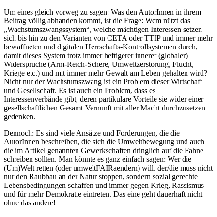
Um eines gleich vorweg zu sagen: Was den AutorInnen in ihrem
Beitrag völlig abhanden kommt, ist die Frage: Wem nützt das
„Wachstumszwangssystem“, welche mächtigen Interessen setzen
sich bis hin zu den Varianten von CETA oder TTIP und immer mehr
bewaffneten und digitalen Herrschafts-Kontrollsystemen durch,
damit dieses System trotz immer heftigerer innerer (globaler)
Widersprüche (Arm-Reich-Schere, Umweltzerstörung, Flucht,
Kriege etc.) und mit immer mehr Gewalt am Leben gehalten wird?
Nicht nur der Wachstumszwang ist ein Problem dieser Wirtschaft
und Gesellschaft. Es ist auch ein Problem, dass es
Interessenverbände gibt, deren partikulare Vorteile sie wider einer
gesellschaftlichen Gesamt-Vernunft mit aller Macht durchzusetzen
gedenken.
Dennoch: Es sind viele Ansätze und Forderungen, die die
AutorInnen beschreiben, die sich die Umweltbewegung und auch
die im Artikel genannten Gewerkschaften dringlich auf die Fahne
schreiben sollten. Man könnte es ganz einfach sagen: Wer die
(Um)Welt retten (oder umweltFAIRaendern) will, der/die muss nicht
nur den Raubbau an der Natur stoppen, sondern sozial gerechte
Lebensbedingungen schaffen und immer gegen Krieg, Rassismus
und für mehr Demokratie eintreten. Das eine geht dauerhaft nicht
ohne das andere!