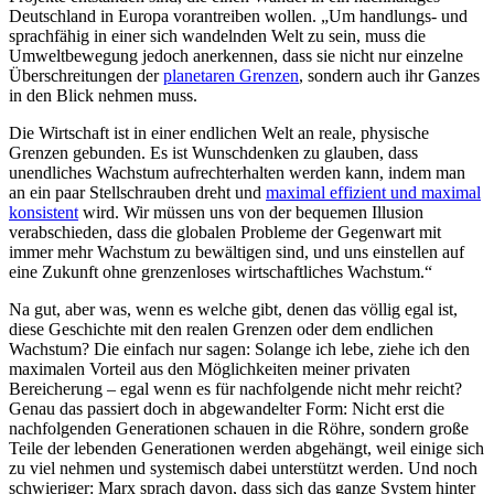
Deutschland in Europa vorantreiben wollen. „Um handlungs- und
sprachfähig in einer sich wandelnden Welt zu sein, muss die
Umweltbewegung jedoch anerkennen, dass sie nicht nur einzelne
Überschreitungen der
planetaren Grenzen
, sondern auch ihr Ganzes
in den Blick nehmen muss.
Die Wirtschaft ist in einer endlichen Welt an reale, physische
Grenzen gebunden. Es ist Wunschdenken zu glauben, dass
unendliches Wachstum aufrechterhalten werden kann, indem man
an ein paar Stellschrauben dreht und
maximal effizient und maximal
konsistent
wird. Wir müssen uns von der bequemen Illusion
verabschieden, dass die globalen Probleme der Gegenwart mit
immer mehr Wachstum zu bewältigen sind, und uns einstellen auf
eine Zukunft ohne grenzenloses wirtschaftliches Wachstum.“
Na gut, aber was, wenn es welche gibt, denen das völlig egal ist,
diese Geschichte mit den realen Grenzen oder dem endlichen
Wachstum? Die einfach nur sagen: Solange ich lebe, ziehe ich den
maximalen Vorteil aus den Möglichkeiten meiner privaten
Bereicherung – egal wenn es für nachfolgende nicht mehr reicht?
Genau das passiert doch in abgewandelter Form: Nicht erst die
nachfolgenden Generationen schauen in die Röhre, sondern große
Teile der lebenden Generationen werden abgehängt, weil einige sich
zu viel nehmen und systemisch dabei unterstützt werden. Und noch
schwieriger: Marx sprach davon, dass sich das ganze System hinter