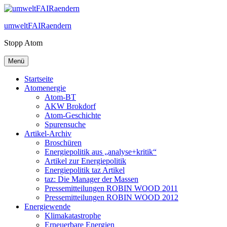
Zum
Inhalt
umweltFAIRaendern
springen
Stopp Atom
Menü
Startseite
Atomenergie
Atom-BT
AKW Brokdorf
Atom-Geschichte
Spurensuche
Artikel-Archiv
Broschüren
Energiepolitik aus „analyse+kritik“
Artikel zur Energiepolitik
Energiepolitik taz Artikel
taz: Die Manager der Massen
Pressemitteilungen ROBIN WOOD 2011
Pressemitteilungen ROBIN WOOD 2012
Energiewende
Klimakatastrophe
Erneuerbare Energien