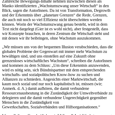
Zahlreiche Bewegungs-Inhalte nehmen inzwischen diesen als
Manko identifizierten „Wachstumszwang unser Wirtschaft“ in den
Blick, sagen die AutorInnen. Da ist von Transformation, Degrowth
und der Erkenntnis über „planetare Grenzen“ die Rede, Grenzen,
die auch mit noch so viel Effizienz nicht überschritten werden
können. Worin der Wachstumszwang genau besteht, wird in dem
Text nicht dargelegt (Gier ist es wohl nicht), aber festgestellt, dass
wir Konzepte brauchen, in deren Zentrum die Wirtschaft steht und
mit denen wir ihr beibringen, ohne Wachstum auszukommen.
„Wir müssen uns von der bequemen Illusion verabschieden, dass die
globalen Probleme der Gegenwart mit immer mehr Wachstum zu
bewältigen sind, und uns einstellen auf eine Zukunft ohne
grenzenloses wirtschaftliches Wachstum“, schreiben die AutorInnen
und kommen zu dem Schluss: „Um diese Erkenntnis anzuwenden,
wird es nötig sein, sich Bündnispartner mit dem entsprechenden
wirtschafts- und sozialpolitischen Know-how zu suchen und
Allianzen zu schmieden. Angesichts einer Marktwirtschaft, die
kaum noch sozial und nur noch kapitalistisch ist, müssen (wir;
Anmerk. d. A.) damit aufhören, die damit verbundene
Ressourcenausbeutung in die Zuständigkeit der Umweltverbände zu
delegieren und die damit verbundene Ungerechtigkeit gegenüber
Menschen in die Zuständigkeit von
Gewerkschaften, Sozialverbänden und Hilfsorganisationen.“