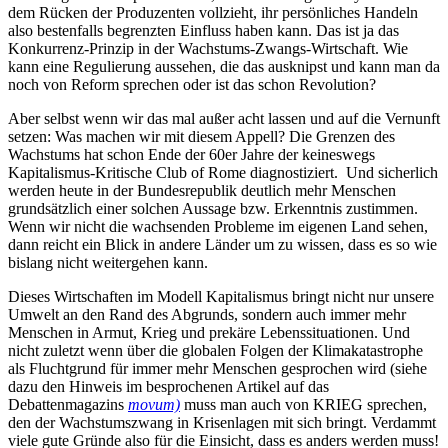
dem Rücken der Produzenten vollzieht, ihr persönliches Handeln
also bestenfalls begrenzten Einfluss haben kann. Das ist ja das
Konkurrenz-Prinzip in der Wachstums-Zwangs-Wirtschaft. Wie
kann eine Regulierung aussehen, die das ausknipst und kann man da
noch von Reform sprechen oder ist das schon Revolution?
Aber selbst wenn wir das mal außer acht lassen und auf die Vernunft
setzen: Was machen wir mit diesem Appell? Die Grenzen des
Wachstums hat schon Ende der 60er Jahre der keineswegs
Kapitalismus-Kritische Club of Rome diagnostiziert. Und sicherlich
werden heute in der Bundesrepublik deutlich mehr Menschen
grundsätzlich einer solchen Aussage bzw. Erkenntnis zustimmen.
Wenn wir nicht die wachsenden Probleme im eigenen Land sehen,
dann reicht ein Blick in andere Länder um zu wissen, dass es so wie
bislang nicht weitergehen kann.
Dieses Wirtschaften im Modell Kapitalismus bringt nicht nur unsere
Umwelt an den Rand des Abgrunds, sondern auch immer mehr
Menschen in Armut, Krieg und prekäre Lebenssituationen. Und
nicht zuletzt wenn über die globalen Folgen der Klimakatastrophe
als Fluchtgrund für immer mehr Menschen gesprochen wird (siehe
dazu den Hinweis im besprochenen Artikel auf das
Debattenmagazins
movum)
muss man auch von KRIEG sprechen,
den der Wachstumszwang in Krisenlagen mit sich bringt. Verdammt
viele gute Gründe also für die Einsicht, dass es anders werden muss!