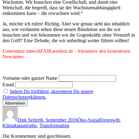
Wachstum. Wir brauchen eine Gesellschaft, und damit eine
Wirtschaft, die begreift, dass sie der Wachstumsabhängigkeit
entkommen kann – die erwachsen wird.“
Ja, möchte ich rufen! Richtig. Aber wie genau sieht das inhaltlich
aus, wie verdammt sehen diese neuen Bündnisse aus die wir
brauchen und wie bekommen wir die Gegenkräfte ohne Vernunft in
den Griff? Eine Debatte, die wir unbedingt weiter führen sollten!
Unterstütze umweltFAIRaendern.de - Abonniere den kostenlosen
Newsletter.
Vorname oder ganzer Name
Email
Indem Du fortfährst, akzeptierst Du unsere
Datenschutzerklärung.
Autor
Veröffentlicht
Kategorien
Schlagwörter
am
Dirk Seifert
6. September 2016
Öko-Sozial
Degrowth
,
Klimakatastrophe
,
Transformation
Die Kommentare sind geschlossen.