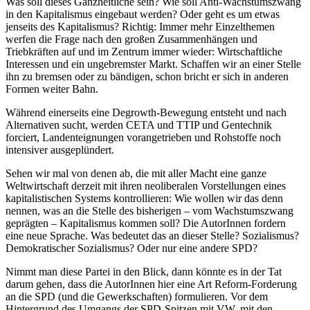
Was soll dieses Ganzheitliche sein? Wie soll Anti-Wachstumszwang
in den Kapitalismus eingebaut werden? Oder geht es um etwas
jenseits des Kapitalismus? Richtig: Immer mehr Einzelthemen
werfen die Frage nach den großen Zusammenhängen und
Triebkräften auf und im Zentrum immer wieder: Wirtschaftliche
Interessen und ein ungebremster Markt. Schaffen wir an einer Stelle
ihn zu bremsen oder zu bändigen, schon bricht er sich in anderen
Formen weiter Bahn.
Während einerseits eine Degrowth-Bewegung entsteht und nach
Alternativen sucht, werden CETA und TTIP und Gentechnik
forciert, Landenteignungen vorangetrieben und Rohstoffe noch
intensiver ausgeplündert.
Sehen wir mal von denen ab, die mit aller Macht eine ganze
Weltwirtschaft derzeit mit ihren neoliberalen Vorstellungen eines
kapitalistischen Systems kontrollieren: Wie wollen wir das denn
nennen, was an die Stelle des bisherigen – vom Wachstumszwang
geprägten – Kapitalismus kommen soll? Die AutorInnen fordern
eine neue Sprache. Was bedeutet das an dieser Stelle? Sozialismus?
Demokratischer Sozialismus? Oder nur eine andere SPD?
Nimmt man diese Partei in den Blick, dann könnte es in der Tat
darum gehen, dass die AutorInnen hier eine Art Reform-Forderung
an die SPD (und die Gewerkschaften) formulieren. Vor dem
Hintergrund des Umgangs der SPD-Spitzen mit VW, mit den