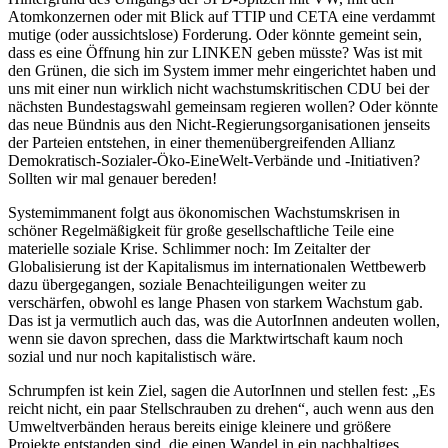
Atomkonzernen oder mit Blick auf TTIP und CETA eine verdammt
mutige (oder aussichtslose) Forderung. Oder könnte gemeint sein,
dass es eine Öffnung hin zur LINKEN geben müsste? Was ist mit
den Grünen, die sich im System immer mehr eingerichtet haben und
uns mit einer nun wirklich nicht wachstumskritischen CDU bei der
nächsten Bundestagswahl gemeinsam regieren wollen? Oder könnte
das neue Bündnis aus den Nicht-Regierungsorganisationen jenseits
der Parteien entstehen, in einer themenübergreifenden Allianz
Demokratisch-Sozialer-Öko-EineWelt-Verbände und -Initiativen?
Sollten wir mal genauer bereden!
Systemimmanent folgt aus ökonomischen Wachstumskrisen in
schöner Regelmäßigkeit für große gesellschaftliche Teile eine
materielle soziale Krise. Schlimmer noch: Im Zeitalter der
Globalisierung ist der Kapitalismus im internationalen Wettbewerb
dazu übergegangen, soziale Benachteiligungen weiter zu
verschärfen, obwohl es lange Phasen von starkem Wachstum gab.
Das ist ja vermutlich auch das, was die AutorInnen andeuten wollen,
wenn sie davon sprechen, dass die Marktwirtschaft kaum noch
sozial und nur noch kapitalistisch wäre.
Schrumpfen ist kein Ziel, sagen die AutorInnen und stellen fest: „Es
reicht nicht, ein paar Stellschrauben zu drehen“, auch wenn aus den
Umweltverbänden heraus bereits einige kleinere und größere
Projekte entstanden sind, die einen Wandel in ein nachhaltiges