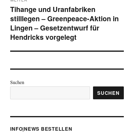
Tihange und Uranfabriken
Nächster
stilllegen – Greenpeace-Aktion in
Beitrag:
Lingen – Gesetzentwurf für
Hendricks vorgelegt
Suchen
SUCHEN
INFO|NEWS BESTELLEN