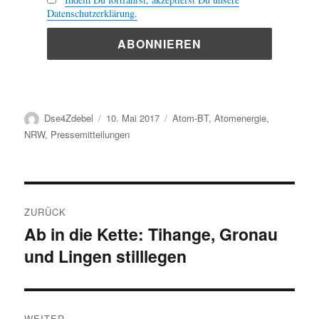
Datenschutzerklärung.
Autor
Veröffentlicht
Kategorien
Dse4Zdebel
10. Mai 2017
Atom-BT
,
Atomenergie
,
am
NRW
,
Pressemitteilungen
Beitragsnavigation
ZURÜCK
Ab in die Kette: Tihange, Gronau
Vorheriger
und Lingen stilllegen
Beitrag:
WEITER