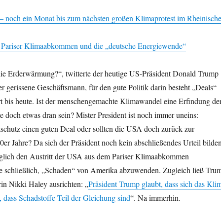
 noch ein Monat bis zum nächsten großen Klimaprotest im Rheinisch
s Pariser Klimaabkommen und die „deutsche Energiewende“
die Erderwärmung?“, twitterte der heutige US-Präsident Donald Trump
 gerissene Geschäftsmann, für den gute Politik darin besteht „Deals“
rt bis heute. Ist der menschengemachte Klimawandel eine Erfindung de
 doch etwas dran sein? Mister President ist noch immer uneins:
aschutz einen guten Deal oder sollten die USA doch zurück zur
 70er Jahre? Da sich der Präsident noch kein abschließendes Urteil bilde
orglich den Austritt der USA aus dem Pariser Klimaabkommen
te schließlich, „Schaden“ von Amerika abzuwenden. Zugleich ließ Tru
in Nikki Haley ausrichten: „
Präsident Trump glaubt, dass sich das Kli
t, dass Schadstoffe Teil der Gleichung sind
“. Na immerhin.