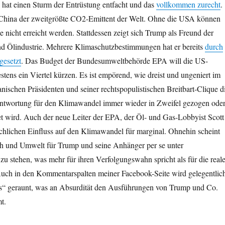
 hat einen Sturm der Entrüstung entfacht und das
vollkommen zurecht
.
China der zweitgrößte CO2-Emittent der Welt. Ohne die USA können
le nicht erreicht werden. Stattdessen zeigt sich Trump als Freund der
nd Ölindustrie. Mehrere Klimaschutzbestimmungen hat er bereits
durch
gesetzt
. Das Budget der Bundesumweltbehörde EPA will die US-
ens ein Viertel kürzen. Es ist empörend, wie dreist und ungeniert im
nischen Präsidenten und seiner rechtspopulistischen Breitbart-Clique d
ntwortung für den Klimawandel immer wieder in Zweifel gezogen ode
et wird. Auch der neue Leiter der EPA, der Öl- und Gas-Lobbyist Scott
schlichen Einfluss auf den Klimawandel für marginal. Ohnehin scheint
 und Umwelt für Trump und seine Anhänger per se unter
zu stehen, was mehr für ihren Verfolgungswahn spricht als für die real
 Auch in den Kommentarspalten meiner Facebook-Seite wird gelegentlic
“ geraunt, was an Absurdität den Ausführungen von Trump und Co.
t.