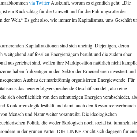
 Klimaabkommen
via Twitter
Auskunft, worum es eigentlich geht: „Die
 ist ein Rückschlag für die Umwelt und für die Führungsrolle der
in der Welt.“ Es geht also, wie immer im Kapitalismus, ums Geschäft u
.
urrierenden Kapitalfraktionen sind sich uneinig. Diejenigen, deren
h weitgehend auf fossilen Energieträgern beruht und die zudem eher
ional ausgerichtet sind, wollen ihre Marktposition natürlich nicht kampfl
rne haben frühzeitiger in den Sektor der Erneuerbaren investiert und
onsequenten Ausbau der marktförmig organisierten Energiewende. Für
pitalismus das neue erfolgversprechende Geschäftsmodell, also eine
die sich oberflächlich von den schmutzigen Energien verabschiedet, ab
nd Konkurrenzlogik festhält und damit auch den Ressourcenverbrauch
von Mensch und Natur weiter vorantreibt. Die ideologischen
euchlerischen Politik, die weder ökologisch noch sozial ist, tummeln si
sondere in der grünen Partei. DIE LINKE spricht sich dagegen für ein