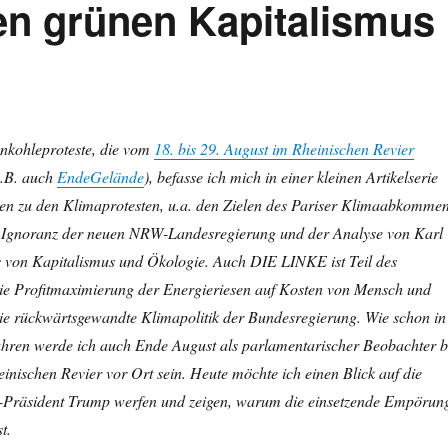
n grünen Kapitalismus
nkohleproteste, die vom
18. bis 29. August im Rheinischen Revier
z.B. auch
EndeGelände
), befasse ich mich in einer kleinen Artikelserie
en zu den Klimaprotesten, u.a. den Zielen des Pariser Klimaabkommen
n Ignoranz der neuen NRW-Landesregierung und der Analyse von Karl
 von Kapitalismus und Ökologie. Auch DIE LINKE ist Teil des
ie Profitmaximierung der Energieriesen auf Kosten von Mensch und
e rückwärtsgewandte Klimapolitik der Bundesregierung. Wie schon in
Jahren werde ich auch Ende August als parlamentarischer Beobachter b
inischen Revier vor Ort sein. Heute möchte ich einen Blick auf die
-Präsident Trump werfen und zeigen, warum die einsetzende Empörun
t.