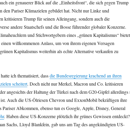
uch ein genauerer Blick auf die „Einheitsfront“, die sich gegen Trump
 den Pariser Klimazielen gebildet hat. Nicht nur Linke und
 kritisieren Trump für seinen Alleingang, sondern auch die
verse andere Staatschefs und die Bosse führender globaler Konzerne.
imaheuchlern und Stichwortgebern eines „grünen Kapitalismus“ bietet
k einen willkommenen Anlass, um von ihrem eigenen Versagen
rünen Kapitalismus weiterhin als echte Alternative verkaufen zu
hatte ich thematisiert, dass
die Bundesregierung krachend an ihren
ielen scheitert
. Doch nicht nur Merkel, Macron und Co. kritisieren
der angesichts der Haltung der Türkei nach dem G20-Gipfel allerdings 
r ist. Auch die US-Ölriesen Chevron und ExxonMobil bekräftigen ihre
as Pariser Abkommen, ebenso tun es Google, Apple, Disney, General
ehr
. Haben diese US-Konzerne plötzlich ihr grünes Gewissen entdeckt?
an Sachs, Lloyd Blankfein, gab uns am Tag des angekündigten US-