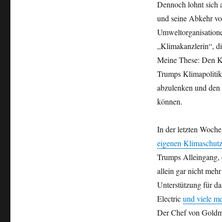
Dennoch lohnt sich a
und seine Abkehr von
Umweltorganisationen
„Klimakanzlerin“, di
Meine These: Den Kl
Trumps Klimapoliti
abzulenken und den g
können.
In der letzten Woche 
eigenen Klimaschutzz
Trumps Alleingang, 
allein gar nicht meh
Unterstützung für d
Electric
und viele m
Der Chef von Goldm