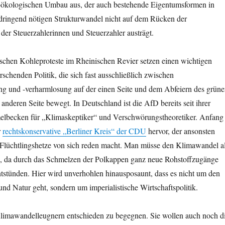
-ökologischen Umbau aus, der auch bestehende Eigentumsformen in
 dringend nötigen Strukturwandel nicht auf dem Rücken der
der Steuerzahlerinnen und Steuerzahler austrägt.
ischen Kohleproteste im Rheinischen Revier setzen einen wichtigen
schenden Politik, die sich fast ausschließlich zwischen
 und -verharmlosung auf der einen Seite und dem Abfeiern des grün
 anderen Seite bewegt. In Deutschland ist die AfD bereits seit ihrer
lbecken für „Klimaskeptiker“ und Verschwörungstheoretiker. Anfang
r
rechtskonservative „Berliner Kreis“ der CDU
hervor, der ansonsten
 Flüchtlingshetze von sich reden macht. Man müsse den Klimawandel a
, da durch das Schmelzen der Polkappen ganz neue Rohstoffzugänge
stünden. Hier wird unverhohlen hinausposaunt, dass es nicht um den
d Natur geht, sondern um imperialistische Wirtschaftspolitik.
 Klimawandelleugnern entschieden zu begegnen. Sie wollen auch noch d