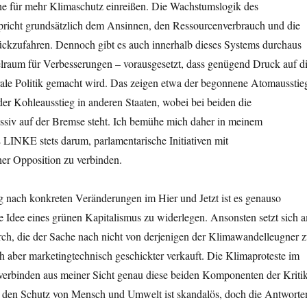
he für mehr Klimaschutz einreißen. Die Wachstumslogik des
pricht grundsätzlich dem Ansinnen, den Ressourcenverbrauch und die
ückzufahren. Dennoch gibt es auch innerhalb dieses Systems durchaus
lraum für Verbesserungen – vorausgesetzt, dass genügend Druck auf d
rale Politik gemacht wird. Das zeigen etwa der begonnene Atomausstie
er Kohleausstieg in anderen Staaten, wobei bei beiden die
siv auf der Bremse steht. Ich bemühe mich daher in meinem
LINKE stets darum, parlamentarische Initiativen mit
her Opposition zu verbinden.
 nach konkreten Veränderungen im Hier und Jetzt ist es genauso
ete Idee eines grünen Kapitalismus zu widerlegen. Ansonsten setzt sich 
rch, die der Sache nach nicht von derjenigen der Klimawandelleugner 
ich aber marketingtechnisch geschickter verkauft. Die Klimaproteste im
verbinden aus meiner Sicht genau diese beiden Komponenten der Kritik
 den Schutz von Mensch und Umwelt ist skandalös, doch die Antworte