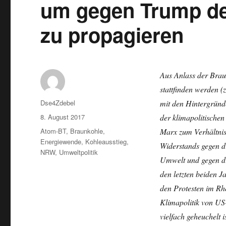
um gegen Trump de
zu propagieren
Aus Anlass der Brau
stattfinden werden (
Autor
Dse4Zdebel
mit den Hintergründ
Veröffentlicht
8. August 2017
der klimapolitische
am
Kategorien
Atom-BT
,
Braunkohle
,
Marx zum Verhältnis
Energiewende
,
Kohleausstieg
,
Widerstands gegen d
NRW
,
Umweltpolitik
Umwelt und gegen di
den letzten beiden 
den Protesten im Rhe
Klimapolitik von US
vielfach geheuchelt is