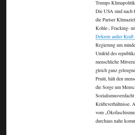
Trumps Klimapolitik
Die USA sind nach 
die Pariser Klimazie
Kohle-, Fracking- u
Dekrete außer Kraft 
Regierung um mindest
Umfeld des republika
menschliche Mitvera
gleich ganz geleugn
Pruitt, hält den men
die Sorge um Mensch
Sozialismusverdacht 
Kräfteverhältnisse.
vom „Ökofaschismus
durchaus nahe komm