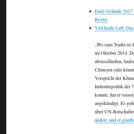
Ende Gelände 2017 –
Revier
Viel heiße Luft: Da
„Wo zum Teufel ist 
im Oktober 2014. Der
abzuschließen, hade
Chinesen oder könnte
Verspricht der Klim
Industriepolitik der
konnte, hat er vors
angekündigt. Es gel
über UN-Botschafter
ändert, und er glaub