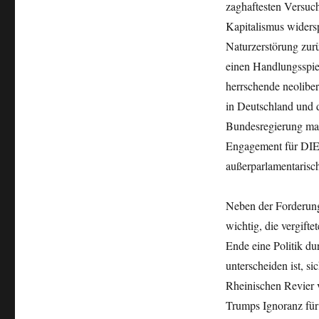
zaghaftesten Versuc
Kapitalismus widers
Naturzerstörung zur
einen Handlungsspie
herrschende neolibe
in Deutschland und d
Bundesregierung mas
Engagement für DIE 
außerparlamentarisc
Neben der Forderung
wichtig, die vergift
Ende eine Politik du
unterscheiden ist, s
Rheinischen Revier 
Trumps Ignoranz für