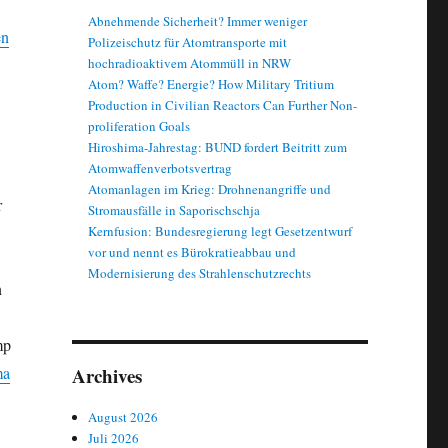
Abnehmende Sicherheit? Immer weniger
en
Polizeischutz für Atomtransporte mit
hochradioaktivem Atommüll in NRW
Atom? Waffe? Energie? How Military Tritium
Production in Civilian Reactors Can Further Non-
proliferation Goals
Hiroshima-Jahrestag: BUND fordert Beitritt zum
Atomwaffenverbotsvertrag
Atomanlagen im Krieg: Drohnenangriffe und
r
Stromausfälle in Saporischschja
Kernfusion: Bundesregierung legt Gesetzentwurf
vor und nennt es Bürokratieabbau und
Modernisierung des Strahlenschutzrechts
n
mp
Archives
ma
August 2026
Juli 2026