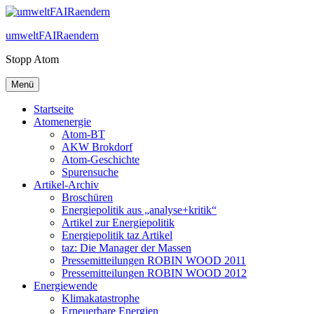
Zum
Inhalt
umweltFAIRaendern
springen
Stopp Atom
Menü
Startseite
Atomenergie
Atom-BT
AKW Brokdorf
Atom-Geschichte
Spurensuche
Artikel-Archiv
Broschüren
Energiepolitik aus „analyse+kritik“
Artikel zur Energiepolitik
Energiepolitik taz Artikel
taz: Die Manager der Massen
Pressemitteilungen ROBIN WOOD 2011
Pressemitteilungen ROBIN WOOD 2012
Energiewende
Klimakatastrophe
Erneuerbare Energien