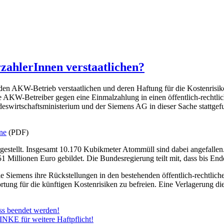
zahlerInnen verstaatlichen?
 den AKW-Betrieb verstaatlichen und deren Haftung für die Kostenris
 AKW-Betreiber gegen eine Einmalzahlung in einen öffentlich-rechtl
swirtschaftsministerium und der Siemens AG in dieser Sache stattgefu
ne
(PDF)
gestellt. Insgesamt 10.170 Kubikmeter Atommüll sind dabei angefall
illionen Euro gebildet. Die Bundesregierung teilt mit, dass bis Ende
ie Siemens ihre Rückstellungen in den bestehenden öffentlich-rechtli
tung für die künftigen Kostenrisiken zu befreien. Eine Verlagerung di
s beendet werden!
E für weitere Haftpflicht!