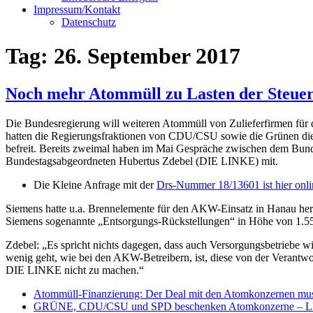
Impressum/Kontakt
Datenschutz
Tag:
26. September 2017
Noch mehr Atommüll zu Lasten der Steuer
Die Bundesregierung will weiteren Atommüll von Zulieferfirmen für
hatten die Regierungsfraktionen von CDU/CSU sowie die Grünen die
befreit. Bereits zweimal haben im Mai Gespräche zwischen dem Bunde
Bundestagsabgeordneten Hubertus Zdebel (DIE LINKE) mit.
Die Kleine Anfrage mit der
Drs-Nummer 18/13601 ist hier onli
Siemens hatte u.a. Brennelemente für den AKW-Einsatz in Hanau her
Siemens sogenannte „Entsorgungs-Rückstellungen“ in Höhe von 1.551 M
Zdebel: „Es spricht nichts dagegen, dass auch Versorgungsbetriebe w
wenig geht, wie bei den AKW-Betreibern, ist, diese von der Verantwor
DIE LINKE nicht zu machen.“
Atommüll-Finanzierung: Der Deal mit den Atomkonzernen mus
GRÜNE, CDU/CSU und SPD beschenken Atomkonzerne – LINK