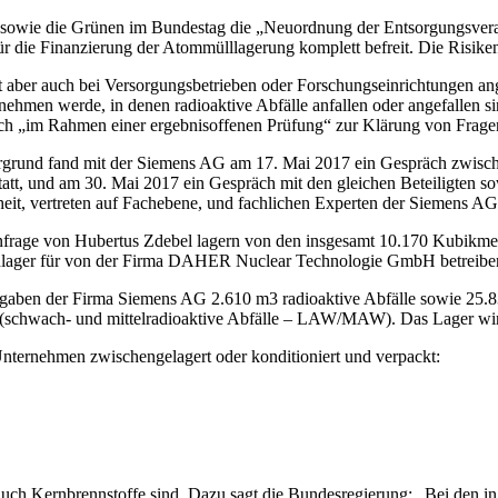
owie die Grünen im Bundestag die „Neuordnung der Entsorgungsvera
die Finanzierung der Atommülllagerung komplett befreit. Die Risiken b
 aber auch bei Versorgungsbetrieben oder Forschungseinrichtungen an
fnehmen werde, in denen radioaktive Abfälle anfallen oder angefalle
ch „im Rahmen einer ergebnisoffenen Prüfung“ zur Klärung von Fragen 
rgrund fand mit der Siemens AG am 17. Mai 2017 ein Gespräch zwische
statt, und am 30. Mai 2017 ein Gespräch mit den gleichen Beteiligten s
it, vertreten auf Fachebene, und fachlichen Experten der Siemens AG
rage von Hubertus Zdebel lagern von den insgesamt 10.170 Kubikmetern
henlager für von der Firma DAHER Nuclear Technologie GmbH betreibe
aben der Firma Siemens AG 2.610 m3 radioaktive Abfälle sowie 25.836
g (schwach- und mittelradioaktive Abfälle – LAW/MAW). Das Lager wi
Unternehmen zwischengelagert oder konditioniert und verpackt:
 auch Kernbrennstoffe sind. Dazu sagt die Bundesregierung: „Bei den 