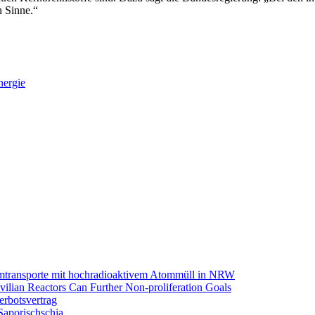
n Sinne.“
ergie
omtransporte mit hochradioaktivem Atommüll in NRW
ilian Reactors Can Further Non-proliferation Goals
rbotsvertrag
Saporischschja