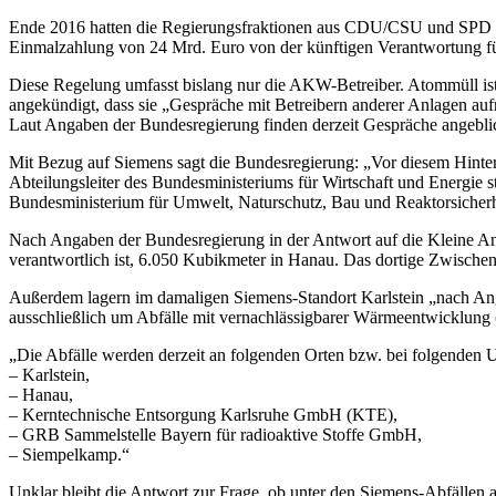
Ende 2016 hatten die Regierungsfraktionen aus CDU/CSU und SPD s
Einmalzahlung von 24 Mrd. Euro von der künftigen Verantwortung für 
Diese Regelung umfasst bislang nur die AKW-Betreiber. Atommüll ist
angekündigt, dass sie „Gespräche mit Betreibern anderer Anlagen au
Laut Angaben der Bundesregierung finden derzeit Gespräche angebli
Mit Bezug auf Siemens sagt die Bundesregierung: „Vor diesem Hinte
Abteilungsleiter des Bundesministeriums für Wirtschaft und Energie 
Bundesministerium für Umwelt, Naturschutz, Bau und Reaktorsicherhe
Nach Angaben der Bundesregierung in der Antwort auf die Kleine Anf
verantwortlich ist, 6.050 Kubikmeter in Hanau. Das dortige Zwisc
Außerdem lagern im damaligen Siemens-Standort Karlstein „nach Ang
ausschließlich um Abfälle mit vernachlässigbarer Wärmeentwicklun
„Die Abfälle werden derzeit an folgenden Orten bzw. bei folgenden 
– Karlstein,
– Hanau,
– Kerntechnische Entsorgung Karlsruhe GmbH (KTE),
– GRB Sammelstelle Bayern für radioaktive Stoffe GmbH,
– Siempelkamp.“
Unklar bleibt die Antwort zur Frage, ob unter den Siemens-Abfällen