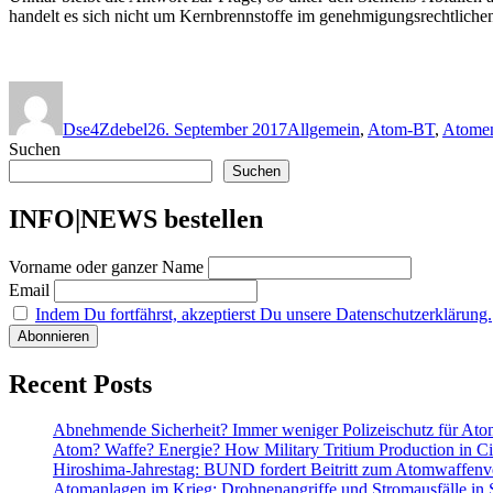
handelt es sich nicht um Kernbrennstoffe im genehmigungsrechtliche
Autor
Veröffentlicht
Kategorien
am
Dse4Zdebel
26. September 2017
Allgemein
,
Atom-BT
,
Atomen
Suchen
Suchen
INFO|NEWS bestellen
Vorname oder ganzer Name
Email
Indem Du fortfährst, akzeptierst Du unsere Datenschutzerklärung.
Recent Posts
Abnehmende Sicherheit? Immer weniger Polizeischutz für At
Atom? Waffe? Energie? How Military Tritium Production in Civ
Hiroshima-Jahrestag: BUND fordert Beitritt zum Atomwaffenve
Atomanlagen im Krieg: Drohnenangriffe und Stromausfälle in 