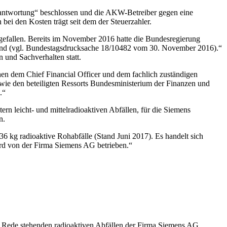
ntwortung“ beschlossen und die AKW-Betreiber gegen eine
ei den Kosten trägt seit dem der Steuerzahler.
gefallen. Bereits im November 2016 hatte die Bundesregierung
n sind (vgl. Bundestagsdrucksache 18/10482 vom 30. November 2016).“
und Sachverhalten statt.
n dem Chief Financial Officer und dem fachlich zuständigen
owie den beteiligten Ressorts Bundesministerium der Finanzen und
.“
 leicht- und mittelradioaktiven Abfällen, für die Siemens
n.
 kg radioaktive Rohabfälle (Stand Juni 2017). Es handelt sich
rd von der Firma Siemens AG betrieben.“
in Rede stehenden radioaktiven Abfällen der Firma Siemens AG