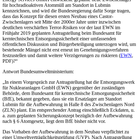
für hochradioaktiven Atommüll am Standort in Lubmin
kennzeichnen, und wird die Bundesregierung dafür Sorge tragen,
dass das Konzept für diesen ersten Neubau eines Castor-
Zwischenlagers seit Mitte der 2000er Jahre unter inzwischen
deutlichen verschärften Terror-Risiken vor der laut EWN im
Frühjahr 2019 geplanten Antragstellung beim Bundesamt für
kerntechnischen Entsorgungssicherheit einer umfassenden
öffentlichen Diskussion und Bürgerbeteiligung unterzogen wird, um
bestehende Mängel nicht erst erneut im Genehmigungsverfahren
festzustellen und damit weitere Verzögerungen zu riskieren (
EWN
,
PDF)?“
Antwort Bundesumweltministerium:
„In einem Vorgespräch zur Antragstellung hat die Entsorgungswerk
für Nuklearanlagen GmbH (EWN) gegenüber der zuständigen
Behörde, dem Bundesamt für kemtechnische Entsorgungssicherheit
(BfE), bekannt gegeben, dass sie ein Ersatzlager am Standort
Lubmin für die Aufbewahrung in Halle 8 des Zwischenlagers Nord
(ZLN) plant. Ein entsprechender Antrag einschließlich Eckdaten, u.
a. zum geplanten Sicherungskonzept bezüglich der Aufbewahrung
nach § 6 Atomgesetz, liegt dem BfE bisher nicht vor.
Das Vorhaben der Aufbewahrung in dem Neubau verpflichtet zu
einer Umweltverträglichkeitsprüfung (UVP). Nach Antragstellung