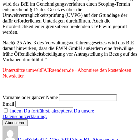
wird das BfE im Genehmigungsverfahren einen Scoping-Termin
entsprechend § 15 des Gesetzes über die
Umweltverträglichkeitsprüfung (UVPG) auf der Grundlage der
dafür erforderlichen Unterlagen durchführen. Auch die
Erforderlichkeit einer grenzüberschreitenden UVP wird geprüft
werden.
Nach§ 25 Abs. 3 des Verwaltungsverfahrensgesetzes wird das BfE
darauf hinwirken, dass die EWN GmbH außerdem eine freiwillige
frühe Öffentlichkeitsbeteiligung vor Antragstellung in Bezug auf das
Vorhaben durchführt.“
Unterstütze umweltFAIRaendern.de - Abonniere den kostenlosen
Newsletter.
Vorname oder ganzer Name
Email
Indem Du fortfährst, akzeptierst Du unsere
Datenschutzerklärung.
Autor
Veröffentlicht
Kategorien
am
Dse4Zdebel
17. März 2019
Atom-BT
,
Atomenergie