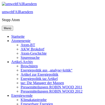
Zum
Inhalt
umweltFAIRaendern
springen
Stopp Atom
Menü
Startseite
Atomenergie
Atom-BT
AKW Brokdorf
Atom-Geschichte
Spurensuche
Artikel-Archiv
Broschüren
Energiepolitik aus „analyse+kritik“
Artikel zur Energiepolitik
Energiepolitik taz Artikel
taz: Die Manager der Massen
Pressemitteilungen ROBIN WOOD 2011
Pressemitteilungen ROBIN WOOD 2012
Energiewende
Klimakatastrophe
Erneuerbare Energien