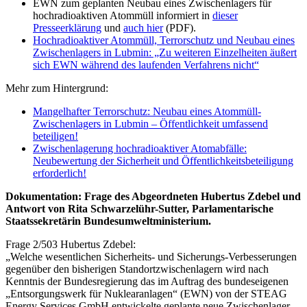
EWN zum geplanten Neubau eines Zwischenlagers für
hochradioaktiven Atommüll informiert in
dieser
Presseerklärung
und
auch hier
(PDF).
Hochradioaktiver Atommüll, Terrorschutz und Neubau eines
Zwischenlagers in Lubmin: „Zu weiteren Einzelheiten äußert
sich EWN während des laufenden Verfahrens nicht“
Mehr zum Hintergrund:
Mangelhafter Terrorschutz: Neubau eines Atommüll-
Zwischenlagers in Lubmin – Öffentlichkeit umfassend
beteiligen!
Zwischenlagerung hochradioaktiver Atomabfälle:
Neubewertung der Sicherheit und Öffentlichkeitsbeteiligung
erforderlich!
Dokumentation: Frage des Abgeordneten Hubertus Zdebel und
Antwort von Rita Schwarzelühr-Sutter, Parlamentarische
Staatssekretärin Bundesumweltministerium.
Frage 2/503 Hubertus Zdebel:
„Welche wesentlichen Sicherheits- und Sicherungs-Verbesserungen
gegenüber den bisherigen Standortzwischenlagern wird nach
Kenntnis der Bundesregierung das im Auftrag des bundeseigenen
„Entsorgungswerk für Nuklearanlagen“ (EWN) von der STEAG
Energy Services GmbH entwickelte geplante neue Zwischenlager