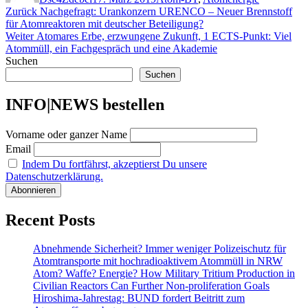
Beitragsnavigation
Vorheriger
Zurück
Nachgefragt: Urankonzern URENCO – Neuer Brennstoff
Beitrag:
für Atomreaktoren mit deutscher Beteiligung?
Nächster
Weiter
Atomares Erbe, erzwungene Zukunft, 1 ECTS-Punkt: Viel
Beitrag:
Atommüll, ein Fachgespräch und eine Akademie
Suchen
Suchen
INFO|NEWS bestellen
Vorname oder ganzer Name
Email
Indem Du fortfährst, akzeptierst Du unsere
Datenschutzerklärung.
Recent Posts
Abnehmende Sicherheit? Immer weniger Polizeischutz für
Atomtransporte mit hochradioaktivem Atommüll in NRW
Atom? Waffe? Energie? How Military Tritium Production in
Civilian Reactors Can Further Non-proliferation Goals
Hiroshima-Jahrestag: BUND fordert Beitritt zum