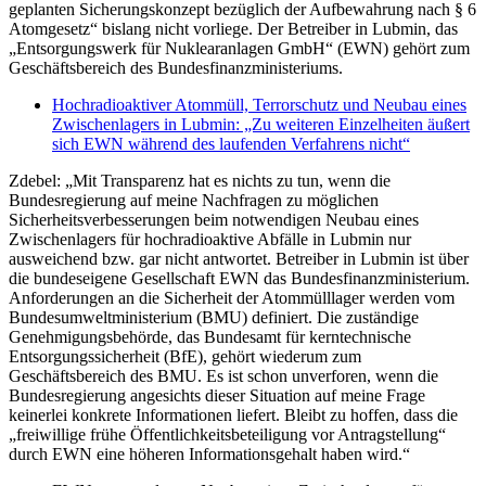
geplanten Sicherungskonzept bezüglich der Aufbewahrung nach § 6
Atomgesetz“ bislang nicht vorliege. Der Betreiber in Lubmin, das
„Entsorgungswerk für Nuklearanlagen GmbH“ (EWN) gehört zum
Geschäftsbereich des Bundesfinanzministeriums.
Hochradioaktiver Atommüll, Terrorschutz und Neubau eines
Zwischenlagers in Lubmin: „Zu weiteren Einzelheiten äußert
sich EWN während des laufenden Verfahrens nicht“
Zdebel: „Mit Transparenz hat es nichts zu tun, wenn die
Bundesregierung auf meine Nachfragen zu möglichen
Sicherheitsverbesserungen beim notwendigen Neubau eines
Zwischenlagers für hochradioaktive Abfälle in Lubmin nur
ausweichend bzw. gar nicht antwortet. Betreiber in Lubmin ist über
die bundeseigene Gesellschaft EWN das Bundesfinanzministerium.
Anforderungen an die Sicherheit der Atommülllager werden vom
Bundesumweltministerium (BMU) definiert. Die zuständige
Genehmigungsbehörde, das Bundesamt für kerntechnische
Entsorgungssicherheit (BfE), gehört wiederum zum
Geschäftsbereich des BMU. Es ist schon unverforen, wenn die
Bundesregierung angesichts dieser Situation auf meine Frage
keinerlei konkrete Informationen liefert. Bleibt zu hoffen, dass die
„freiwillige frühe Öffentlichkeitsbeteiligung vor Antragstellung“
durch EWN eine höheren Informationsgehalt haben wird.“