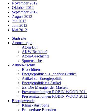
November 2012
Oktober 2012
September 2012
August 2012
Juli 2012
Juni 2012
Mai 2012
Startseite
Atomenergie
Atom-BT
AKW Brokdorf
Atom-Geschichte
Spurensuche
Artikel-Archiv
Broschüren
Energiepolitik aus „analyse+kritik“
Artikel zur Energiepolitik
Energiepolitik taz Artikel
taz: Die Manager der Massen
Pressemitteilungen ROBIN WOOD 2011
Pressemitteilungen ROBIN WOOD 2012
Energiewende
Klimakatastrophe
Erneuerbare Energien