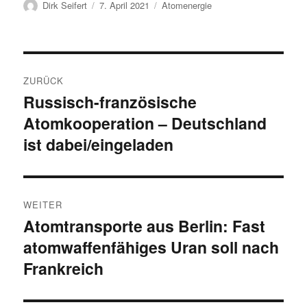
Autor
Veröffentlicht
Kategorien
Dirk Seifert
7. April 2021
Atomenergie
am
Beitragsnavigation
ZURÜCK
Russisch-französische
Vorheriger
Atomkooperation – Deutschland
Beitrag:
ist dabei/eingeladen
WEITER
Atomtransporte aus Berlin: Fast
Nächster
atomwaffenfähiges Uran soll nach
Beitrag:
Frankreich