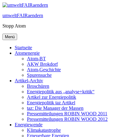
Zum
Inhalt
umweltFAIRaendern
springen
Stopp Atom
Menü
Startseite
Atomenergie
Atom-BT
AKW Brokdorf
Atom-Geschichte
Spurensuche
Artikel-Archiv
Broschüren
Energiepolitik aus „analyse+kritik“
Artikel zur Energiepolitik
Energiepolitik taz Artikel
taz: Die Manager der Massen
Pressemitteilungen ROBIN WOOD 2011
Pressemitteilungen ROBIN WOOD 2012
Energiewende
Klimakatastrophe
Erneuerbare Energien