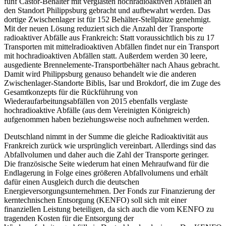
fünf Castor-Behälter mit verglasten hochradioaktiven Abfällen an
den Standort Philippsburg gebracht und aufbewahrt werden. Das
dortige Zwischenlager ist für 152 Behälter-Stellplätze genehmigt.
Mit der neuen Lösung reduziert sich die Anzahl der Transporte
radioaktiver Abfälle aus Frankreich: Statt voraussichtlich bis zu 17
Transporten mit mittelradioaktiven Abfällen findet nur ein Transport
mit hochradioaktiven Abfällen statt. Außerdem werden 30 leere,
ausgediente Brennelemente-Transportbehälter nach Ahaus gebracht.
Damit wird Philippsburg genauso behandelt wie die anderen
Zwischenlager-Standorte Biblis, Isar und Brokdorf, die im Zuge des
Gesamtkonzepts für die Rückführung von
Wiederaufarbeitungsabfällen von 2015 ebenfalls verglaste
hochradioaktive Abfälle (aus dem Vereinigten Königreich)
aufgenommen haben beziehungsweise noch aufnehmen werden.
Deutschland nimmt in der Summe die gleiche Radioaktivität aus
Frankreich zurück wie ursprünglich vereinbart. Allerdings sind das
Abfallvolumen und daher auch die Zahl der Transporte geringer.
Die französische Seite wiederum hat einen Mehraufwand für die
Endlagerung in Folge eines größeren Abfallvolumens und erhält
dafür einen Ausgleich durch die deutschen
Energieversorgungsunternehmen. Der Fonds zur Finanzierung der
kerntechnischen Entsorgung (KENFO) soll sich mit einer
finanziellen Leistung beteiligen, da sich auch die vom KENFO zu
tragenden Kosten für die Entsorgung der