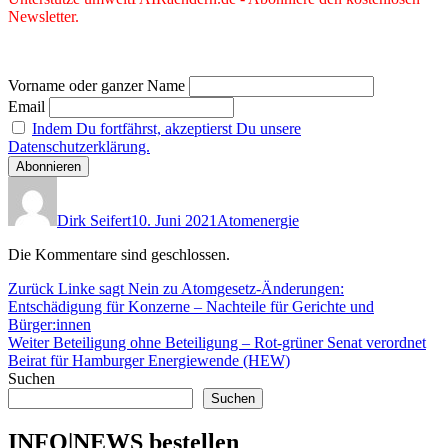
Newsletter.
Vorname oder ganzer Name
Email
Indem Du fortfährst, akzeptierst Du unsere
Datenschutzerklärung.
Autor
Veröffentlicht
Kategorien
am
Dirk Seifert
10. Juni 2021
Atomenergie
Die Kommentare sind geschlossen.
Beitragsnavigation
Vorheriger
Zurück
Linke sagt Nein zu Atomgesetz-Änderungen:
Beitrag:
Entschädigung für Konzerne – Nachteile für Gerichte und
Bürger:innen
Nächster
Weiter
Beteiligung ohne Beteiligung – Rot-grüner Senat verordnet
Beitrag:
Beirat für Hamburger Energiewende (HEW)
Suchen
Suchen
INFO|NEWS bestellen