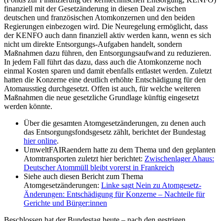
finanziell mit der Gesetzänderung in diesen Deal zwischen
deutschen und französischen Atomkonzernen und den beiden
Regierungen einbezogen wird. Die Neuregelung ermöglicht, dass
der KENFO auch dann finanziell aktiv werden kann, wenn es sich
nicht um direkte Entsorgungs-Aufgaben handelt, sondern
Maßnahmen dazu führen, den Entsorgungsaufwand zu reduzieren.
In jedem Fall führt das dazu, dass auch die Atomkonzerne noch
einmal Kosten sparen und damit ebenfalls entlastet werden. Zuletzt
hatten die Konzerne eine deutlich erhöhte Entschädigung für den
Atomausstieg durchgesetzt. Offen ist auch, für welche weiteren
Maßnahmen die neue gesetzliche Grundlage künftig eingesetzt
werden könnte.
Über die gesamten Atomgesetzänderungen, zu denen auch
das Entsorgungsfondsgesetz zählt, berichtet der Bundestag
hier online
.
UmweltFAIRaendern hatte zu dem Thema und den geplanten
Atomtransporten zuletzt hier berichtet:
Zwischenlager Ahaus:
Deutscher Atommüll bleibt vorerst in Frankreich
Siehe auch diesen Bericht zum Thema
Atomgesetzänderungen:
Linke sagt Nein zu Atomgesetz-
Änderungen: Entschädigung für Konzerne – Nachteile für
Gerichte und Bürger:innen
Beschlossen hat der Bundestag heute – nach den gestrigen