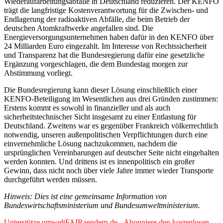
Wiederaufarbeitungsabfälle in Deutschland reduzieren. Der KENFO
trägt die langfristige Kostenverantwortung für die Zwischen- und
Endlagerung der radioaktiven Abfälle, die beim Betrieb der
deutschen Atomkraftwerke angefallen sind. Die
Energieversorgungsunternehmen haben dafür in den KENFO über
24 Milliarden Euro eingezahlt. Im Interesse von Rechtssicherheit
und Transparenz hat die Bundesregierung dafür eine gesetzliche
Ergänzung vorgeschlagen, die dem Bundestag morgen zur
Abstimmung vorliegt.
Die Bundesregierung kann dieser Lösung einschließlich einer
KENFO-Beteiligung im Wesentlichen aus drei Gründen zustimmen:
Erstens kommt es sowohl in finanzieller und als auch
sicherheitstechnischer Sicht insgesamt zu einer Entlastung für
Deutschland. Zweitens war es gegenüber Frankreich völkerrechtlich
notwendig, unseren außenpolitischen Verpflichtungen durch eine
einvernehmliche Lösung nachzukommen, nachdem die
ursprünglichen Vereinbarungen auf deutscher Seite nicht eingehalten
werden konnten. Und drittens ist es innenpolitisch ein großer
Gewinn, dass nicht noch über viele Jahre immer wieder Transporte
durchgeführt werden müssen.
Hinweis: Dies ist eine gemeinsame Information von
Bundeswirtschaftsministerium und Bundesumweltministerium.
Unterstütze umweltFAIRaendern.de - Abonniere den kostenlosen