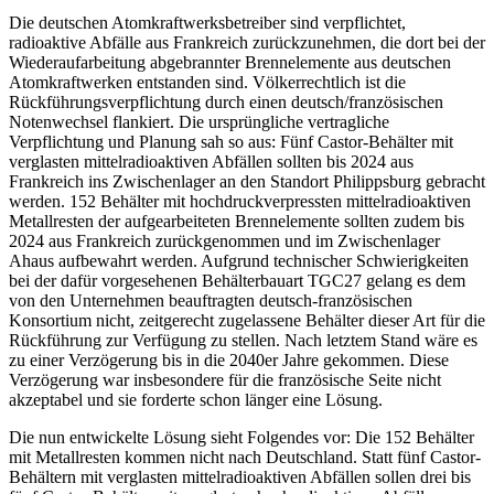
Die deutschen Atomkraftwerksbetreiber sind verpflichtet,
radioaktive Abfälle aus Frankreich zurückzunehmen, die dort bei der
Wiederaufarbeitung abgebrannter Brennelemente aus deutschen
Atomkraftwerken entstanden sind. Völkerrechtlich ist die
Rückführungsverpflichtung durch einen deutsch/französischen
Notenwechsel flankiert. Die ursprüngliche vertragliche
Verpflichtung und Planung sah so aus: Fünf Castor-Behälter mit
verglasten mittelradioaktiven Abfällen sollten bis 2024 aus
Frankreich ins Zwischenlager an den Standort Philippsburg gebracht
werden. 152 Behälter mit hochdruckverpressten mittelradioaktiven
Metallresten der aufgearbeiteten Brennelemente sollten zudem bis
2024 aus Frankreich zurückgenommen und im Zwischenlager
Ahaus aufbewahrt werden. Aufgrund technischer Schwierigkeiten
bei der dafür vorgesehenen Behälterbauart TGC27 gelang es dem
von den Unternehmen beauftragten deutsch-französischen
Konsortium nicht, zeitgerecht zugelassene Behälter dieser Art für die
Rückführung zur Verfügung zu stellen. Nach letztem Stand wäre es
zu einer Verzögerung bis in die 2040er Jahre gekommen. Diese
Verzögerung war insbesondere für die französische Seite nicht
akzeptabel und sie forderte schon länger eine Lösung.
Die nun entwickelte Lösung sieht Folgendes vor: Die 152 Behälter
mit Metallresten kommen nicht nach Deutschland. Statt fünf Castor-
Behältern mit verglasten mittelradioaktiven Abfällen sollen drei bis