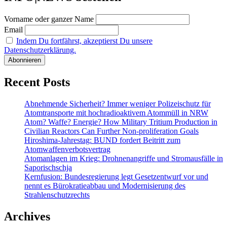
Vorname oder ganzer Name
Email
Indem Du fortfährst, akzeptierst Du unsere
Datenschutzerklärung.
Recent Posts
Abnehmende Sicherheit? Immer weniger Polizeischutz für
Atomtransporte mit hochradioaktivem Atommüll in NRW
Atom? Waffe? Energie? How Military Tritium Production in
Civilian Reactors Can Further Non-proliferation Goals
Hiroshima-Jahrestag: BUND fordert Beitritt zum
Atomwaffenverbotsvertrag
Atomanlagen im Krieg: Drohnenangriffe und Stromausfälle in
Saporischschja
Kernfusion: Bundesregierung legt Gesetzentwurf vor und
nennt es Bürokratieabbau und Modernisierung des
Strahlenschutzrechts
Archives