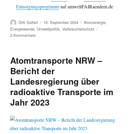
Entsorgungsprogramm
auf umweltFAIRaendern.de
Autor
Veröffentlicht
Kategorien
Dirk Seifert
16. September 2024
Atomenergie
,
am
Energiewende
,
Umweltpolitik
,
Verbraucherschutz
zu
2 Kommentare
Nationales
Entsorgungsprogramm
Atommülllagerung
Atomtransporte NRW –
–
BMUV
Bericht der
lädt
Landesregierung über
zum
Scoping
radioaktive Transporte im
für
das
Jahr 2023
NAPRO
–
Mitmachen!