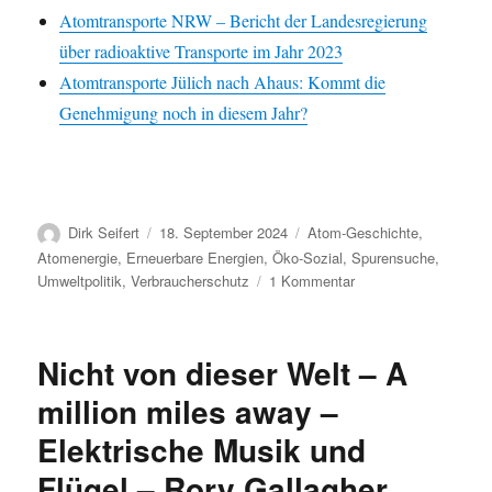
Atomtransporte NRW – Bericht der Landesregierung
über radioaktive Transporte im Jahr 2023
Atomtransporte Jülich nach Ahaus: Kommt die
Genehmigung noch in diesem Jahr?
Autor
Veröffentlicht
Kategorien
Dirk Seifert
18. September 2024
Atom-Geschichte
,
am
Atomenergie
,
Erneuerbare Energien
,
Öko-Sozial
,
Spurensuche
,
zu
Umweltpolitik
,
Verbraucherschutz
1 Kommentar
Zwischenlagerung
hochaktiver
Atomabfälle:
Nicht von dieser Welt – A
Nachschub
für
million miles away –
das
Elektrische Musik und
Forschungsprogram
–
Flügel – Rory Gallagher
Atomtransporte