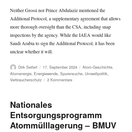
Neither Grossi nor Prince Abdulaziz mentioned the
Additional Protocol, a supplementary agreement that allows
more thorough oversight than the CSA, including snap
inspections by the agency. While the IAEA would like
Saudi Arabia to sign the Additional Protocol, it has been
unclear whether it will.
Autor
Veröffentlicht
Kategorien
Dirk Seifert
17. September 2024
Atom-Geschichte
,
am
Atomenergie
,
Energiewende
,
Spurensuche
,
Umweltpolitik
,
zu
Verbraucherschutz
2 Kommentare
Saudi-
Arabien
bastelt
Nationales
an
der
Entsorgungsprogramm
Bombe
Atommülllagerung – BMUV
–
mit