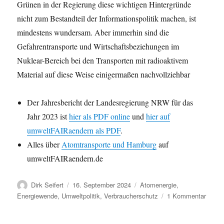
Grünen in der Regierung diese wichtigen Hintergründe
nicht zum Bestandteil der Informationspolitik machen, ist
mindestens wundersam. Aber immerhin sind die
Gefahrentransporte und Wirtschaftsbeziehungen im
Nuklear-Bereich bei den Transporten mit radioaktivem
Material auf diese Weise einigermaßen nachvollziehbar
Der Jahresbericht der Landesregierung NRW für das
Jahr 2023 ist
hier als PDF online
und
hier auf
umweltFAIRaendern als PDF
.
Alles über
Atomtransporte und Hamburg
auf
umweltFAIRaendern.de
Autor
Veröffentlicht
Kategorien
Dirk Seifert
16. September 2024
Atomenergie
,
am
zu
Energiewende
,
Umweltpolitik
,
Verbraucherschutz
1 Kommentar
Atomt
NRW