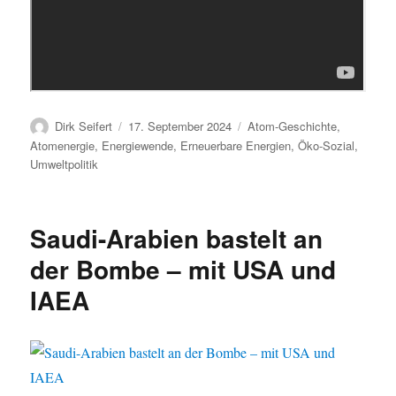
Autor
Veröffentlicht
Kategorien
Dirk Seifert
17. September 2024
Atom-Geschichte
,
am
Atomenergie
,
Energiewende
,
Erneuerbare Energien
,
Öko-Sozial
,
Umweltpolitik
Saudi-Arabien bastelt an
der Bombe – mit USA und
IAEA