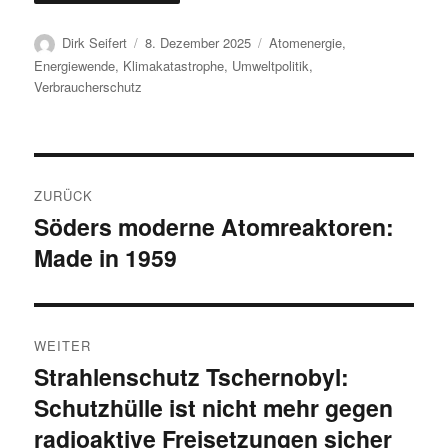
Autor
Veröffentlicht
Kategorien
Dirk Seifert
8. Dezember 2025
Atomenergie
,
am
Energiewende
,
Klimakatastrophe
,
Umweltpolitik
,
Verbraucherschutz
Beitragsnavigation
ZURÜCK
Söders moderne Atomreaktoren:
Vorheriger
Made in 1959
Beitrag:
WEITER
Strahlenschutz Tschernobyl:
Nächster
Schutzhülle ist nicht mehr gegen
Beitrag:
radioaktive Freisetzungen sicher