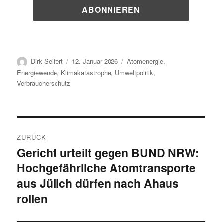
Autor
Veröffentlicht
Kategorien
Dirk Seifert
12. Januar 2026
Atomenergie
,
am
Energiewende
,
Klimakatastrophe
,
Umweltpolitik
,
Verbraucherschutz
Beitragsnavigation
ZURÜCK
Gericht urteilt gegen BUND NRW:
Vorheriger
Hochgefährliche Atomtransporte
Beitrag:
aus Jülich dürfen nach Ahaus
rollen