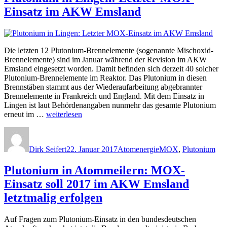
USA
Einsatz im AKW Emsland
soll
in
„Endlager““
Die letzten 12 Plutonium-Brennelemente (sogenannte Mischoxid-
Brennelemente) sind im Januar während der Revision im AKW
Emsland eingesetzt worden. Damit befinden sich derzeit 40 solcher
Plutonium-Brennelemente im Reaktor. Das Plutonium in diesen
Brennstäben stammt aus der Wiederaufarbeitung abgebrannter
Brennelemente in Frankreich und England. Mit dem Einsatz in
Lingen ist laut Behördenangaben nunmehr das gesamte Plutonium
„Plutonium
erneut im …
weiterlesen
in
Autor
Veröffentlicht
Kategorien
Schlagwörter
Lingen:
am
Letzter
Dirk Seifert
22. Januar 2017
Atomenergie
MOX
,
Plutonium
MOX-
Einsatz
Plutonium in Atommeilern: MOX-
im
AKW
Einsatz soll 2017 im AKW Emsland
Emsland“
letztmalig erfolgen
Auf Fragen zum Plutonium-Einsatz in den bundesdeutschen