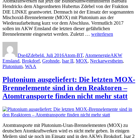
Atomkraftwerken hat jetzt die Bundesumweltministerin Barbara
Hendricks dem Abgeordneten Hubertus Zdebel von der Fraktion
DIE LINKE geantwortet. Demnach ist der Einsatz der sogenannten
Mischoxid-Brennelemente (MOX) mit Plutonium aus der
Wiederaufarbeitung kurz vor dem Abschluss. Vermutlich 2017
sollen im AKW Emsland die letzten dieser gefährlichen
„Plutonium
Brennelemente eingesetzt werden. Zuletzt …
weiterlesen
in
Autor
Veröffentlicht
Kategorien
Schlagwörter
Atommeilern:
am
MOX-
Dse4Zdebel
4. Juli 2016
Atom-BT
,
Atomenergie
AKW
Einsatz
Emsland
,
Brokdorf
,
Grohnde
,
Isar II
,
MOX
,
Neckarwestheim
,
soll
Plutonium
,
WAA
2017
im
Plutonium ausgeliefert: Die letzten MOX-
AKW
Emsland
Brennelemente sind in den Reaktoren –
letztmalig
Atomtransporte finden nicht mehr statt
erfolgen“
Atomtransporte mit Plutonium-Uran-Brennelementen (MOX) zu
deutschen Atomkraftwerken wird es nicht mehr geben. In einigen
Meilern sind sie noch im Einsatz und in den AKWs Brokdorf, Isar 2