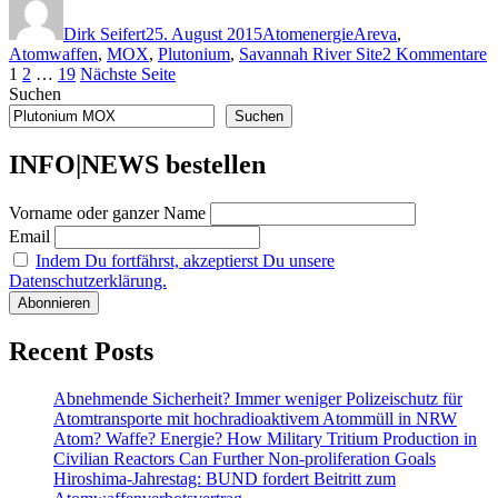
statt
am
M
Dirk Seifert
25. August 2015
Atomenergie
Areva
,
Fa
z
Atomwaffen
,
MOX
,
Plutonium
,
Savannah River Site
2 Kommentare
vo
Seitennummerierung
Seite
Seite
Seite
P
1
2
…
19
Nächste Seite
de
i
Suchen
Au
der
d
Suchen
Beiträge
U
M
INFO|NEWS bestellen
F
v
Vorname oder ganzer Name
d
A
Email
Indem Du fortfährst, akzeptierst Du unsere
Datenschutzerklärung.
Recent Posts
Abnehmende Sicherheit? Immer weniger Polizeischutz für
Atomtransporte mit hochradioaktivem Atommüll in NRW
Atom? Waffe? Energie? How Military Tritium Production in
Civilian Reactors Can Further Non-proliferation Goals
Hiroshima-Jahrestag: BUND fordert Beitritt zum