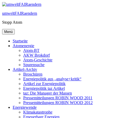
Zum
Inhalt
umweltFAIRaendern
springen
Stopp Atom
Menü
Startseite
Atomenergie
Atom-BT
AKW Brokdorf
Atom-Geschichte
Spurensuche
Artikel-Archiv
Broschüren
Energiepolitik aus „analyse+kritik“
Artikel zur Energiepolitik
Energiepolitik taz Artikel
taz: Die Manager der Massen
Pressemitteilungen ROBIN WOOD 2011
Pressemitteilungen ROBIN WOOD 2012
Energiewende
Klimakatastrophe
Erneuerbare Energien