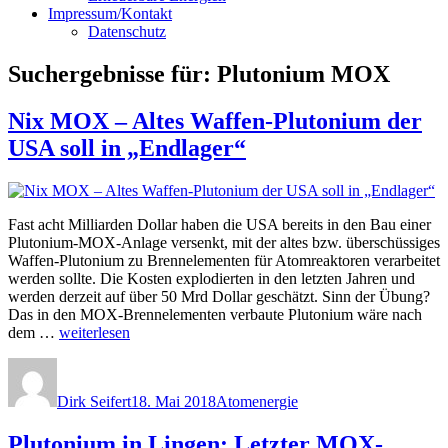
Impressum/Kontakt
Datenschutz
Suchergebnisse für:
Plutonium MOX
Nix MOX – Altes Waffen-Plutonium der
USA soll in „Endlager“
Fast acht Milliarden Dollar haben die USA bereits in den Bau einer
Plutonium-MOX-Anlage versenkt, mit der altes bzw. überschüssiges
Waffen-Plutonium zu Brennelementen für Atomreaktoren verarbeitet
werden sollte. Die Kosten explodierten in den letzten Jahren und
werden derzeit auf über 50 Mrd Dollar geschätzt. Sinn der Übung?
Das in den MOX-Brennelementen verbaute Plutonium wäre nach
„Nix
dem …
weiterlesen
MOX
Autor
Veröffentlicht
Kategorien
–
am
Altes
Dirk Seifert
18. Mai 2018
Atomenergie
Waffen-
Plutonium
Plutonium in Lingen: Letzter MOX-
der