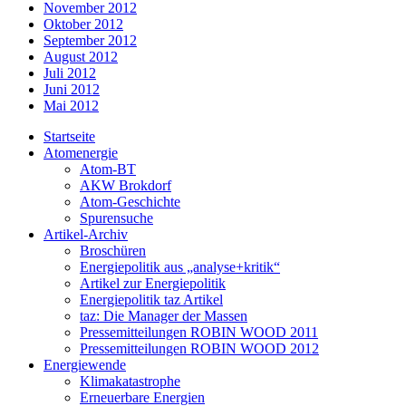
November 2012
Oktober 2012
September 2012
August 2012
Juli 2012
Juni 2012
Mai 2012
Startseite
Atomenergie
Atom-BT
AKW Brokdorf
Atom-Geschichte
Spurensuche
Artikel-Archiv
Broschüren
Energiepolitik aus „analyse+kritik“
Artikel zur Energiepolitik
Energiepolitik taz Artikel
taz: Die Manager der Massen
Pressemitteilungen ROBIN WOOD 2011
Pressemitteilungen ROBIN WOOD 2012
Energiewende
Klimakatastrophe
Erneuerbare Energien