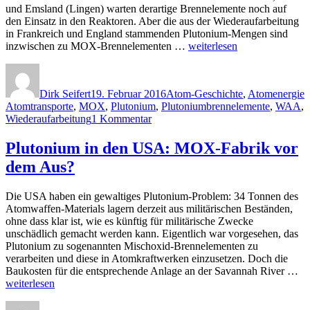
und Emsland (Lingen) warten derartige Brennelemente noch auf
den Einsatz in den Reaktoren. Aber die aus der Wiederaufarbeitung
in Frankreich und England stammenden Plutonium-Mengen sind
„Plutonium
inzwischen zu MOX-Brennelementen …
weiterlesen
ausgeliefert:
Autor
Veröffentlicht
Kategorien
S
Die
am
letzten
Dirk Seifert
19. Februar 2016
Atom-Geschichte
,
Atomenergie
MOX-
Atomtransporte
,
MOX
,
Plutonium
,
Plutoniumbrennelemente
,
WAA
,
Brennelemente
zu
Wiederaufarbeitung
1 Kommentar
sind
Plutonium
in
ausgeliefert:
Plutonium in den USA: MOX-Fabrik vor
den
Die
Reaktoren
dem Aus?
letzten
–
MOX-
Atomtransporte
Brennelemente
finden
Die USA haben ein gewaltiges Plutonium-Problem: 34 Tonnen des
sind
nicht
Atomwaffen-Materials lagern derzeit aus militärischen Beständen,
in
mehr
ohne dass klar ist, wie es künftig für militärische Zwecke
den
statt“
unschädlich gemacht werden kann. Eigentlich war vorgesehen, das
Reaktoren
Plutonium zu sogenannten Mischoxid-Brennelementen zu
–
verarbeiten und diese in Atomkraftwerken einzusetzen. Doch die
Atomtransporte
„P
Baukosten für die entsprechende Anlage an der Savannah River …
finden
in
weiterlesen
nicht
de
mehr
Autor
Veröffentlicht
Kategorien
Schlagwörter
U