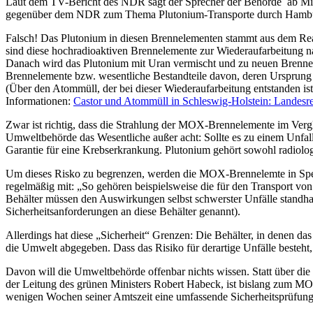
Laut dem TV-Bericht des NDR sagt der Sprecher der Behörde ab Minut
gegenüber dem NDR zum Thema Plutonium-Transporte durch Hamburg: „
Falsch! Das Plutonium in diesen Brennelementen stammt aus dem Re
sind diese hochradioaktiven Brennelemente zur Wiederaufarbeitung n
Danach wird das Plutonium mit Uran vermischt und zu neuen Brenne
Brennelemente bzw. wesentliche Bestandteile davon, deren Ursprung d
(Über den Atommüll, der bei dieser Wiederaufarbeitung entstanden ist
Informationen:
Castor und Atommüll in Schleswig-Holstein: Landesr
Zwar ist richtig, dass die Strahlung der MOX-Brennelemente im Vergle
Umweltbehörde das Wesentliche außer acht: Sollte es zu einem Unfal
Garantie für eine Krebserkrankung. Plutonium gehört sowohl radiolog
Um dieses Risko zu begrenzen, werden die MOX-Brennelemte in Spezia
regelmäßig mit: „So gehören beispielsweise die für den Transport 
Behälter müssen den Auswirkungen selbst schwerster Unfälle stand
Sicherheitsanforderungen an diese Behälter genannt).
Allerdings hat diese „Sicherheit“ Grenzen: Die Behälter, in denen da
die Umwelt abgegeben. Dass das Risiko für derartige Unfälle besteht
Davon will die Umweltbehörde offenbar nichts wissen. Statt über die 
der Leitung des grünen Ministers Robert Habeck, ist bislang zum MO
wenigen Wochen seiner Amtszeit eine umfassende Sicherheitsprüfun