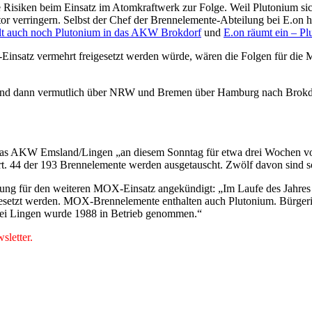
siken beim Einsatz im Atomkraftwerk zur Folge. Weil Plutonium sich 
r verringern. Selbst der Chef der Brennelemente-Abteilung bei E.on h
ollt auch noch Plutonium in das AKW Brokdorf
und
E.on räumt ein – P
Einsatz vermehrt freigesetzt werden würde, wären die Folgen für di
 und dann vermutlich über NRW und Bremen über Hamburg nach Brokdorf
 das AKW Emsland/Lingen „an diesem Sonntag für etwa drei Wochen 
iert. 44 der 193 Brennelemente werden ausgetauscht. Zwölf davon sin
ng für den weiteren MOX-Einsatz angekündigt: „Im Laufe des Jahres so
etzt werden. MOX-Brennelemente enthalten auch Plutonium. Bürgerinitia
i Lingen wurde 1988 in Betrieb genommen.“
letter.