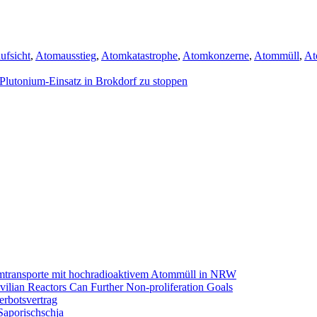
wörter
ufsicht
,
Atomausstieg
,
Atomkatastrophe
,
Atomkonzerne
,
Atommüll
,
At
 Plutonium-Einsatz in Brokdorf zu stoppen
omtransporte mit hochradioaktivem Atommüll in NRW
ilian Reactors Can Further Non-proliferation Goals
rbotsvertrag
Saporischschja