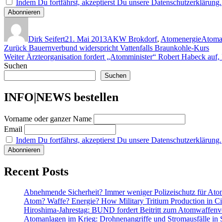
Indem Du fortfährst, akzeptierst Du unsere Datenschutzerklärung.
Autor
Veröffentlicht
Kategorien
Schlag
am
Dirk Seifert
21. Mai 2013
AKW Brokdorf
,
Atomenergie
Atoma
Beitragsnavigation
Vorheriger
Zurück
Bauernverbund widerspricht Vattenfalls Braunkohle-Kurs
Nächster
Beitrag:
Weiter
Ärzteorganisation fordert „Atomminister“ Robert Habeck auf,
Beitrag:
Suchen
Suchen
INFO|NEWS bestellen
Vorname oder ganzer Name
Email
Indem Du fortfährst, akzeptierst Du unsere Datenschutzerklärung.
Recent Posts
Abnehmende Sicherheit? Immer weniger Polizeischutz für At
Atom? Waffe? Energie? How Military Tritium Production in Civ
Hiroshima-Jahrestag: BUND fordert Beitritt zum Atomwaffenve
Atomanlagen im Krieg: Drohnenangriffe und Stromausfälle in 