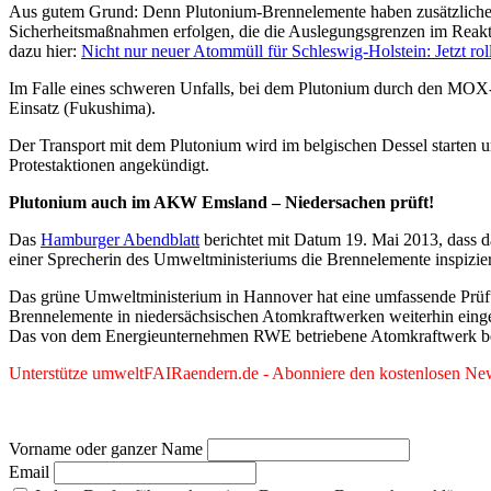
Aus gutem Grund: Denn Plutonium-Brennelemente haben zusätzliche Ri
Sicherheitsmaßnahmen erfolgen, die die Auslegungsgrenzen im Reakto
dazu hier:
Nicht nur neuer Atommüll für Schleswig-Holstein: Jetzt r
Im Falle eines schweren Unfalls, bei dem Plutonium durch den MOX-
Einsatz (Fukushima).
Der Transport mit dem Plutonium wird im belgischen Dessel starten
Protestaktionen angekündigt.
Plutonium auch im AKW Emsland – Niedersachen prüft!
Das
Hamburger Abendblatt
berichtet mit Datum 19. Mai 2013, dass
einer Sprecherin des Umweltministeriums die Brennelemente inspiz
Das grüne Umweltministerium in Hannover hat eine umfassende Prüfu
Brennelemente in niedersächsischen Atomkraftwerken weiterhin einges
Das von dem Energieunternehmen RWE betriebene Atomkraftwerk be
Unterstütze umweltFAIRaendern.de - Abonniere den kostenlosen News
Vorname oder ganzer Name
Email