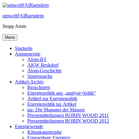
Zum
Inhalt
umweltFAIRaendern
springen
Stopp Atom
Menü
Startseite
Atomenergie
Atom-BT
AKW Brokdorf
Atom-Geschichte
Spurensuche
Artikel-Archiv
Broschüren
Energiepolitik aus „analyse+kritik“
Artikel zur Energiepolitik
Energiepolitik taz Artikel
taz: Die Manager der Massen
Pressemitteilungen ROBIN WOOD 2011
Pressemitteilungen ROBIN WOOD 2012
Energiewende
Klimakatastrophe
Erneuerbare Energien