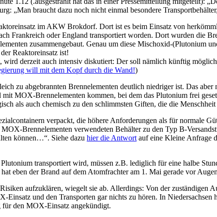
e 1.12 (.ausgestrahlt hat das in einer Pressemitteilung mitgeteilt)
Man braucht dazu noch nicht einmal besondere Transportbehälter, wei
aktoreinsatz im AKW Brokdorf. Dort ist es beim Einsatz von herkömm
ach Frankreich oder England transportiert worden. Dort wurden die Br
lementen zusammengebaut. Genau um diese Mischoxid-(Plutonium und 
er Reaktoreinsatz ist!
, wird derzeit auch intensiv diskutiert: Der soll nämlich künftig mögl
egierung will mit dem Kopf durch die Wand!
)
ich zu abgebrannten Brennelementen deutlich niedriger ist. Das aber ma
l mit MOX-Brennelementen kommen, bei dem das Plutonium frei gesetzt 
isch als auch chemisch zu den schlimmsten Giften, die die Menschheit
lcontainern verpackt, die höhere Anforderungen als für normale Güte
von MOX-Brennelementen verwendeten Behälter zu den Typ B-Versandst
halten können…“. Siehe dazu
hier die Antwort
auf eine Kleine Anfrage 
s Plutonium transportiert wird, müssen z.B. lediglich für eine halbe S
, hat eben der Brand auf dem Atomfrachter am 1. Mai gerade vor Augen
Risiken aufzuklären, wiegelt sie ab. Allerdings: Von der zuständigen 
X-Einsatz und den Transporten gar nichts zu hören. In Niedersachsen 
g für den MOX-Einsatz angekündigt.