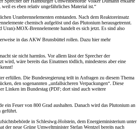
: „Der Sprecher der Hamburger Umweltbehörde Volker Dumann erklärte
l es eben relativ ungefährliches Material ist.“
lichen Uranbrennelementen entstanden. Nach dem Reaktoreinsatz
ennelemente chemisch aufgelöst und das Plutonium herausgetrennt.
Uran)-MOX-Brennelemente handelt es sich jetzt. Es sind also
icherweise in das AKW Brunsbüttel rollen. Dazu hier mehr
cht sie nicht harmlos. Vor allem lässt der Sprecher der
wird, wäre bereits das Einatmen tödlich, mindestens aber eine
 kennt!
r erfüllen. Die Bundesregierung teilt in Anfragen zu diesem Thema
ücken, den sogenannten „unfallsicheren Verpackungen“. Diese
der Linken im Bundestag (PDF; dort sind auch weitere
tunde ein Feuer von 800 Grad aushalten. Danach wird das Plutonium an
 geführt.
Aufsichtsbehörde in Schlesiwg-Holstein, dem Energieministerium unter
hat der neue Grüne Umweltminister Stefan Wentzel bereits nach