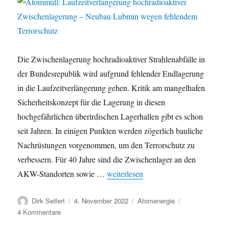
Die Zwischenlagerung hochradioaktiver Strahlenabfälle in
der Bundesrepublik wird aufgrund fehlender Endlagerung
in die Laufzeitverlängerung gehen. Kritik am mangelhafen
Sicherheitskonzept für die Lagerung in diesen
hochgefährlichen überirdischen Lagerhallen gibt es schon
seit Jahren. In einigen Punkten werden zögerlich bauliche
Nachrüstungen vorgenommen, um den Terrorschutz zu
verbessern. Für 40 Jahre sind die Zwischenlager an den
„Atommüll: Laufzeitverlängerung ho
AKW-Standorten sowie …
weiterlesen
Autor
Veröffentlicht
Kategorien
Dirk Seifert
4. November 2022
Atomenergie
am
zu
4 Kommentare
Atommüll: