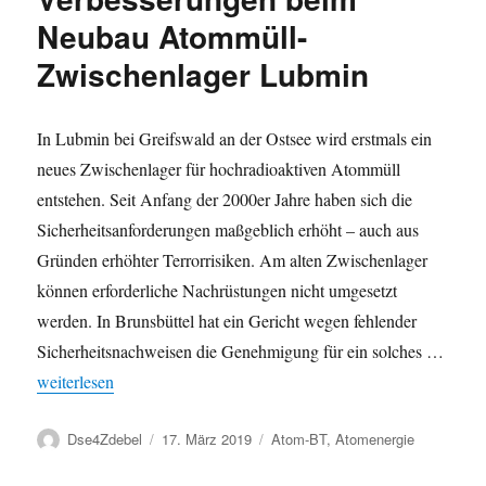
für
Neubau Atommüll-
Neubau
Castorzwischenlager
Zwischenlager Lubmin
Lubmin
In Lubmin bei Greifswald an der Ostsee wird erstmals ein
neues Zwischenlager für hochradioaktiven Atommüll
entstehen. Seit Anfang der 2000er Jahre haben sich die
Sicherheitsanforderungen maßgeblich erhöht – auch aus
Gründen erhöhter Terrorrisiken. Am alten Zwischenlager
können erforderliche Nachrüstungen nicht umgesetzt
werden. In Brunsbüttel hat ein Gericht wegen fehlender
Sicherheitsnachweisen die Genehmigung für ein solches …
„Bundesregierung schweigt zu Sicherheits-Verbesserungen bei
weiterlesen
Autor
Veröffentlicht
Kategorien
Dse4Zdebel
17. März 2019
Atom-BT
,
Atomenergie
am