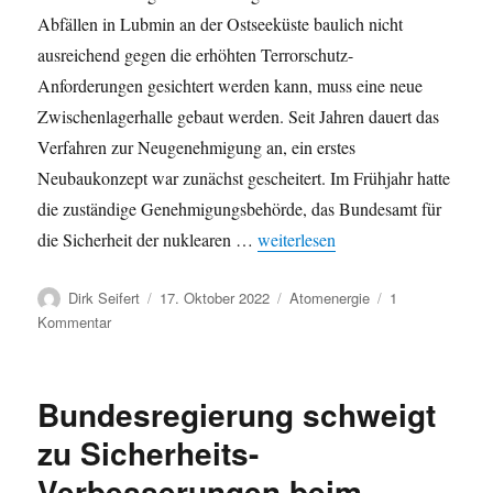
Abfällen in Lubmin an der Ostseeküste baulich nicht
ausreichend gegen die erhöhten Terrorschutz-
Anforderungen gesichtert werden kann, muss eine neue
Zwischenlagerhalle gebaut werden. Seit Jahren dauert das
Verfahren zur Neugenehmigung an, ein erstes
Neubaukonzept war zunächst gescheitert. Im Frühjahr hatte
die zuständige Genehmigungsbehörde, das Bundesamt für
„Hochradioaktiv: Fehlender Terr
die Sicherheit der nuklearen …
weiterlesen
Autor
Veröffentlicht
Kategorien
Dirk Seifert
17. Oktober 2022
Atomenergie
1
am
zu
Kommentar
Hochradioaktiv:
Fehlender
Terrorschutz
Bundesregierung schweigt
bei
Atommülllagerung
zu Sicherheits-
–
Verbesserungen beim
Erörterungstermin