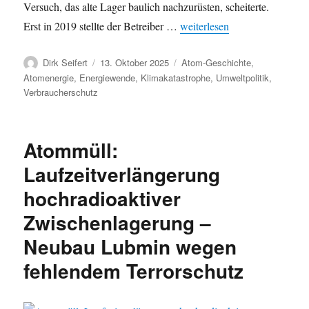
Versuch, das alte Lager baulich nachzurüsten, scheiterte.
„Lubmin: Zwischenlagerung v
Erst in 2019 stellte der Betreiber …
weiterlesen
Autor
Veröffentlicht
Kategorien
Dirk Seifert
13. Oktober 2025
Atom-Geschichte
,
am
Atomenergie
,
Energiewende
,
Klimakatastrophe
,
Umweltpolitik
,
Verbraucherschutz
Atommüll:
Laufzeitverlängerung
hochradioaktiver
Zwischenlagerung –
Neubau Lubmin wegen
fehlendem Terrorschutz