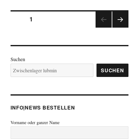
Laufzeitverlängerung
hochradioaktiver
Seitennummerierung
Zwischenlagerung
SEITE
1
–
Neubau
NÄC
der
Lubmin
HSTE
wegen
SEIT
Beiträge
E
fehlendem
Terrorschutz
Suchen
SUCHEN
INFO|NEWS BESTELLEN
Vorname oder ganzer Name