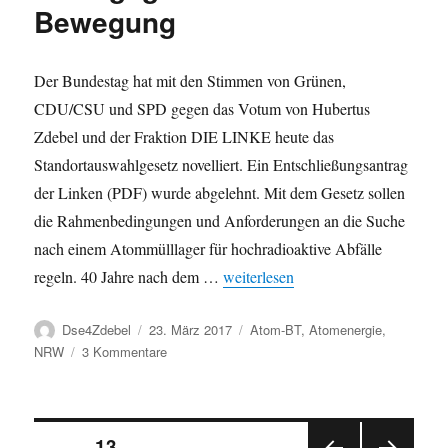
Bewegung
Der Bundestag hat mit den Stimmen von Grünen,
CDU/CSU und SPD gegen das Votum von Hubertus
Zdebel und der Fraktion DIE LINKE heute das
Standortauswahlgesetz novelliert. Ein Entschließungsantrag
der Linken (PDF) wurde abgelehnt. Mit dem Gesetz sollen
die Rahmenbedingungen und Anforderungen an die Suche
nach einem Atommülllager für hochradioaktive Abfälle
„Fraktion DIE LINKE stimmt gegen
regeln. 40 Jahre nach dem …
weiterlesen
Autor
Veröffentlicht
Kategorien
Dse4Zdebel
23. März 2017
Atom-BT
,
Atomenergie
,
am
zu
NRW
3 Kommentare
Fraktion
DIE
LINKE
Seitennummerierung
stimmt
SEITE
13