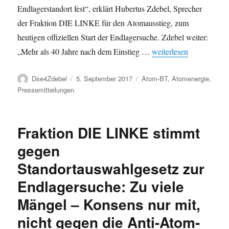
Endlagerstandort fest“, erklärt Hubertus Zdebel, Sprecher
der Fraktion DIE LINKE für den Atomausstieg, zum
heutigen offiziellen Start der Endlagersuche. Zdebel weiter:
„Atommüll: Endlagersuc
„Mehr als 40 Jahre nach dem Einstieg …
weiterlesen
Autor
Veröffentlicht
Kategorien
Dse4Zdebel
5. September 2017
Atom-BT
,
Atomenergie
,
am
Pressemitteilungen
Fraktion DIE LINKE stimmt
gegen
Standortauswahlgesetz zur
Endlagersuche: Zu viele
Mängel – Konsens nur mit,
nicht gegen die Anti-Atom-