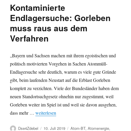
Endlagersuche
Kontaminierte
–
Nationales
Endlagersuche: Gorleben
Begleitgremium
muss raus aus dem
übergibt
Tätigkeitsbericht
Verfahren
„Bayern und Sachsen machen mit ihrem egoistischen und
politisch motivierten Vorgehen in Sachen Atommüll-
Endlagersuche sehr deutlich, warum es viele gute Gründe
gibt, beim laufenden Neustart auf die Erblast Gorleben
komplett zu verzichten. Viele der Bundesländer haben dem
neuen Standortsuchgesetz ohnehin nur zugestimmt, weil
Gorleben weiter im Spiel ist und weil sie davon ausgehen,
„Kontaminierte Endlagersuche: Gorleben muss raus
dass mehr …
weiterlesen
Autor
Veröffentlicht
Kategorien
Dse4Zdebel
10. Juli 2019
Atom-BT
,
Atomenergie
,