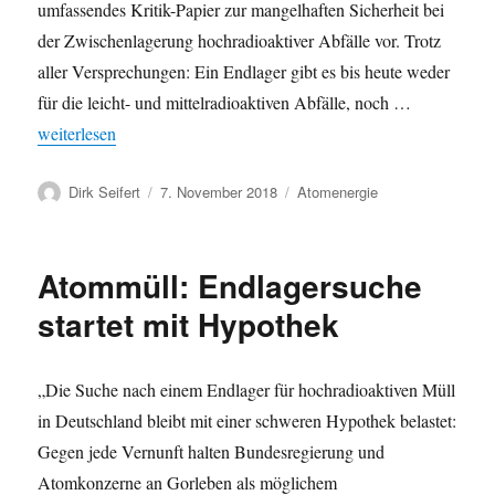
umfassendes Kritik-Papier zur mangelhaften Sicherheit bei
der Zwischenlagerung hochradioaktiver Abfälle vor. Trotz
aller Versprechungen: Ein Endlager gibt es bis heute weder
für die leicht- und mittelradioaktiven Abfälle, noch …
„Hochradioaktive Herausforderungen – Status und Perspektiven 
weiterlesen
Autor
Veröffentlicht
Kategorien
Dirk Seifert
7. November 2018
Atomenergie
am
Atommüll: Endlagersuche
startet mit Hypothek
„Die Suche nach einem Endlager für hochradioaktiven Müll
in Deutschland bleibt mit einer schweren Hypothek belastet:
Gegen jede Vernunft halten Bundesregierung und
Atomkonzerne an Gorleben als möglichem