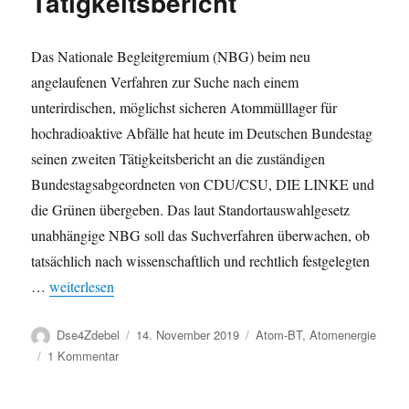
Tätigkeitsbericht
Das Nationale Begleitgremium (NBG) beim neu
angelaufenen Verfahren zur Suche nach einem
unterirdischen, möglichst sicheren Atommülllager für
hochradioaktive Abfälle hat heute im Deutschen Bundestag
seinen zweiten Tätigkeitsbericht an die zuständigen
Bundestagsabgeordneten von CDU/CSU, DIE LINKE und
die Grünen übergeben. Das laut Standortauswahlgesetz
unabhängige NBG soll das Suchverfahren überwachen, ob
tatsächlich nach wissenschaftlich und rechtlich festgelegten
„Bundestag: Atommüll-Endlagersuche – Nationales Begleitgre
…
weiterlesen
Autor
Veröffentlicht
Kategorien
Dse4Zdebel
14. November 2019
Atom-BT
,
Atomenergie
am
zu
1 Kommentar
Bundestag:
Atommüll-