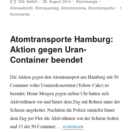
Autor
Veröffentlicht
Kategorien
Schlagwörter
Dirk Seifert
25. August 2014
Atomenergie
am
Atomaufsicht
,
Atomausstieg
,
Atomkonzerne
,
Atomtransporte
1
zu
Kommentar
Atomtransporte
Hamburg
–
Atomtransporte Hamburg:
Kontrollen
und
Aktion gegen Uran-
strahlende
Container beendet
Frachten
Die Aktion gegen den Atomtransport aus Hamburg mit 50
Container voller Uranzerkonzentrat (Yellow Cake) ist
beendet. Heute Morgen gegen sieben Uhr hatten sich
AktivistInnen vor und hinter dem Zug mit Rohren unter der
Schiene angekettet. Nachdem die Polizei zunächst hinter
dem Zug per Flex die AktivstInnen von der Schiene holten
„Atomtransporte Hamburg: Aktion g
und 13 der 50 Container …
weiterlesen