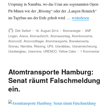
Ursprung in Namibia, wo das Uran aus sogenannten Open-
Pit-Minen wie der „Rössing“ oder der „Langen Heinrich“
„Atomtransporte Hambu
im Tagebau aus der Erde geholt wird. …
weiterlesen
Autor
Veröffentlicht
Kategorien
Schlagwörter
Dirk Seifert
16. August 2014
Atomenergie
ANF
am
Lingen
,
Areva
,
Atomaufsicht
,
Atomausstieg
,
Atomkonzerne
,
Atommüll
,
Atommülllager
,
Atomtransporte
,
Brenelemente
,
Gronau
,
Namibia
,
Rössing
,
UF6
,
Uranabbau
,
Urananreicherung
,
zu
Uranbergbau
,
Uranmine
,
URENCO
,
Yellow Cake
1 Kommentar
Atomtr
Hambu
Drecki
Atomtransporte Hamburg:
Namibi
Uran
Senat räumt Falschmeldung
auf
ein.
dem
Weg
zu
hochra
Atomm