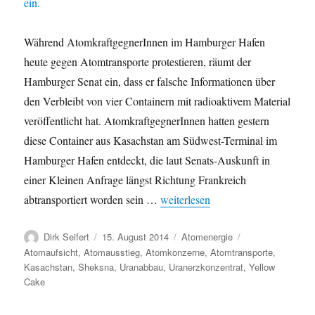
Während AtomkraftgegnerInnen im Hamburger Hafen
heute gegen Atomtransporte protestieren, räumt der
Hamburger Senat ein, dass er falsche Informationen über
den Verbleibt von vier Containern mit radioaktivem Material
veröffentlicht hat. AtomkraftgegnerInnen hatten gestern
diese Container aus Kasachstan am Südwest-Terminal im
Hamburger Hafen entdeckt, die laut Senats-Auskunft in
einer Kleinen Anfrage längst Richtung Frankreich
„Atomtransporte Hamburg: Senat r
abtransportiert worden sein …
weiterlesen
Autor
Veröffentlicht
Kategorien
Schlagwörter
Dirk Seifert
15. August 2014
Atomenergie
am
Atomaufsicht
,
Atomausstieg
,
Atomkonzerne
,
Atomtransporte
,
Kasachstan
,
Sheksna
,
Uranabbau
,
Uranerzkonzentrat
,
Yellow
Cake