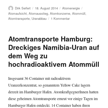
Autor
Veröffentlicht
Kategorien
Schlagwörter
Dirk Seifert
18. August 2014
Atomenergie
am
Atomaufsicht
,
Atomausstieg
,
Atomkonzerne
,
Atommüll
,
zu
Atomtransporte
,
Uranabbau
1 Kommentar
Atomtransporte
Hamburg:
Aktion
Atomtransporte Hamburg:
gegen
Uran-
Dreckiges Namibia-Uran auf
Container
dem Weg zu
beendet
hochradioaktivem Atommüll
Insgesamt 36 Container mit radioaktivem
Uranzerkonzentrat, so genanntem Yellow Cake lagern
derzeit im Hamburger Hafen. AtomkraftgegnerInnen hatten
diese geheimen Atomtransporte erneut vor einige Tagen im
Hamburger Hafen entdeckt. 14 Container haben ihren