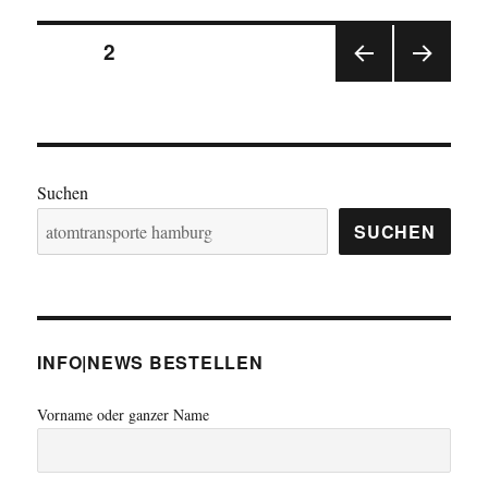
Seitennummerierung
SEITE
2
VOR
NÄC
der
HERI
HSTE
GE
SEIT
Beiträge
SEIT
E
E
Suchen
SUCHEN
INFO|NEWS BESTELLEN
Vorname oder ganzer Name