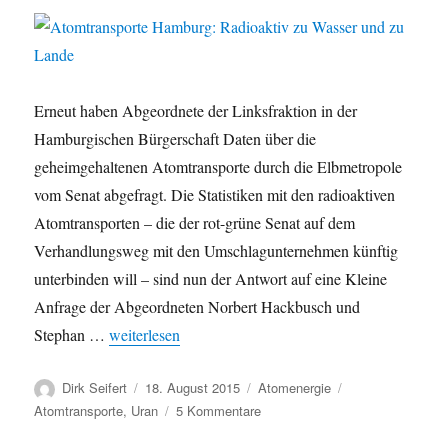
Erneut haben Abgeordnete der Linksfraktion in der
Hamburgischen Bürgerschaft Daten über die
geheimgehaltenen Atomtransporte durch die Elbmetropole
vom Senat abgefragt. Die Statistiken mit den radioaktiven
Atomtransporten – die der rot-grüne Senat auf dem
Verhandlungsweg mit den Umschlagunternehmen künftig
unterbinden will – sind nun der Antwort auf eine Kleine
Anfrage der Abgeordneten Norbert Hackbusch und
„Atomtransporte Hamburg: Radioaktiv zu Wasser un
Stephan …
weiterlesen
Autor
Veröffentlicht
Kategorien
Schlagwörter
Dirk Seifert
18. August 2015
Atomenergie
am
zu
Atomtransporte
,
Uran
5 Kommentare
Atomtransporte