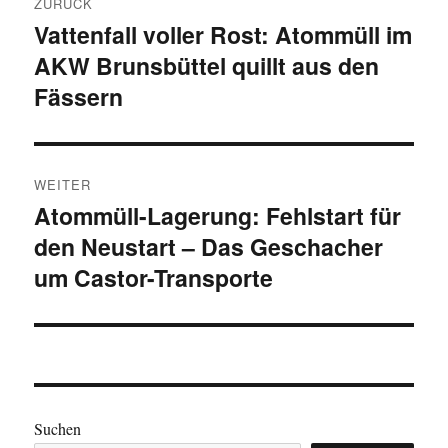
ZURÜCK
Vattenfall voller Rost: Atommüll im
Vorheriger
AKW Brunsbüttel quillt aus den
Beitrag:
Fässern
WEITER
Atommüll-Lagerung: Fehlstart für
Nächster
den Neustart – Das Geschacher
Beitrag:
um Castor-Transporte
Suchen