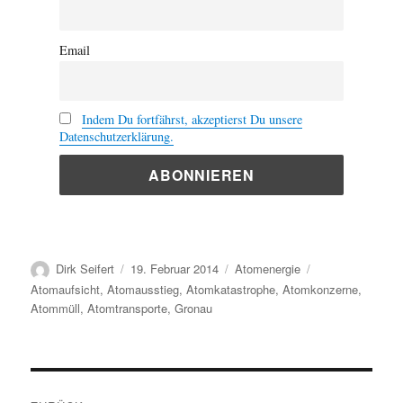
Email
Indem Du fortfährst, akzeptierst Du unsere
Datenschutzerklärung.
Autor
Veröffentlicht
Kategorien
Schlagwörter
Dirk Seifert
19. Februar 2014
Atomenergie
am
Atomaufsicht
,
Atomausstieg
,
Atomkatastrophe
,
Atomkonzerne
,
Atommüll
,
Atomtransporte
,
Gronau
Beitragsnavigation