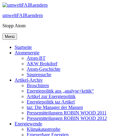
Zum
Inhalt
umweltFAIRaendern
springen
Stopp Atom
Menü
Startseite
Atomenergie
Atom-BT
AKW Brokdorf
Atom-Geschichte
Spurensuche
Artikel-Archiv
Broschüren
Energiepolitik aus „analyse+kritik“
Artikel zur Energiepolitik
Energiepolitik taz Artikel
taz: Die Manager der Massen
Pressemitteilungen ROBIN WOOD 2011
Pressemitteilungen ROBIN WOOD 2012
Energiewende
Klimakatastrophe
Erneuerbare Energien