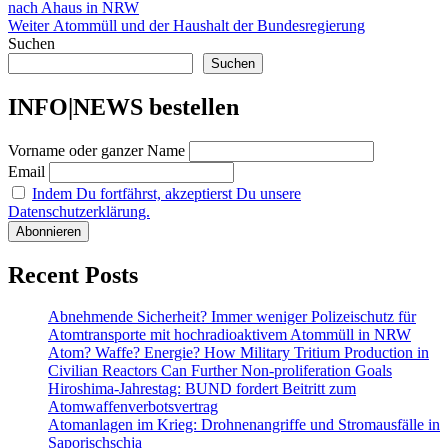
Beitrag:
nach Ahaus in NRW
Nächster
Weiter
Atommüll und der Haushalt der Bundesregierung
Beitrag:
Suchen
Suchen
INFO|NEWS bestellen
Vorname oder ganzer Name
Email
Indem Du fortfährst, akzeptierst Du unsere
Datenschutzerklärung.
Recent Posts
Abnehmende Sicherheit? Immer weniger Polizeischutz für
Atomtransporte mit hochradioaktivem Atommüll in NRW
Atom? Waffe? Energie? How Military Tritium Production in
Civilian Reactors Can Further Non-proliferation Goals
Hiroshima-Jahrestag: BUND fordert Beitritt zum
Atomwaffenverbotsvertrag
Atomanlagen im Krieg: Drohnenangriffe und Stromausfälle in
Saporischschja