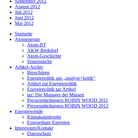
September 2012
August 2012
Juli 2012
Juni 2012
Mai 2012
Startseite
Atomenergie
Atom-BT
AKW Brokdorf
Atom-Geschichte
Spurensuche
Artikel-Archiv
Broschüren
Energiepolitik aus „analyse+kritik“
Artikel zur Energiepolitik
Energiepolitik taz Artikel
taz: Die Manager der Massen
Pressemitteilungen ROBIN WOOD 2011
Pressemitteilungen ROBIN WOOD 2012
Energiewende
Klimakatastrophe
Erneuerbare Energien
Impressum/Kontakt
Datenschutz