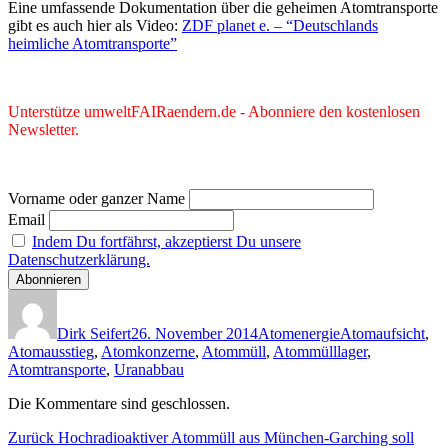
Eine umfassende Dokumentation über die geheimen Atomtransporte
gibt es auch hier als Video:
ZDF planet e. – “Deutschlands
heimliche Atomtransporte”
Unterstütze umweltFAIRaendern.de - Abonniere den kostenlosen
Newsletter.
Vorname oder ganzer Name
Email
Indem Du fortfährst, akzeptierst Du unsere
Datenschutzerklärung.
Autor
Veröffentlicht
Kategorien
Schlagwörter
am
Dirk Seifert
26. November 2014
Atomenergie
Atomaufsicht
,
Atomausstieg
,
Atomkonzerne
,
Atommüll
,
Atommülllager
,
Atomtransporte
,
Uranabbau
Die Kommentare sind geschlossen.
Beitragsnavigation
Vorheriger
Zurück
Hochradioaktiver Atommüll aus München-Garching soll