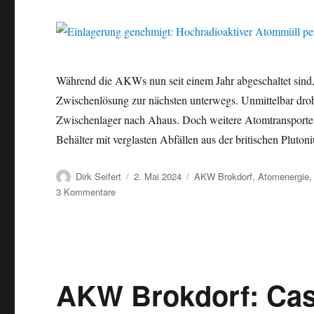
Während die AKWs nun seit einem Jahr abgeschaltet sind, 
Zwischenlösung zur nächsten unterwegs. Unmittelbar dro
Zwischenlager nach Ahaus. Doch weitere Atomtransporte 
Behälter mit verglasten Abfällen aus der britischen Pluto
Autor
Veröffentlicht
Kategorien
Dirk Seifert
2. Mai 2024
AKW Brokdorf
,
Atomenergie
am
zu
3 Kommentare
Einlagerung
genehmigt:
Hochradioaktiver
Atommüll
per
Castor-
AKW Brokdorf: Cast
Transport
von