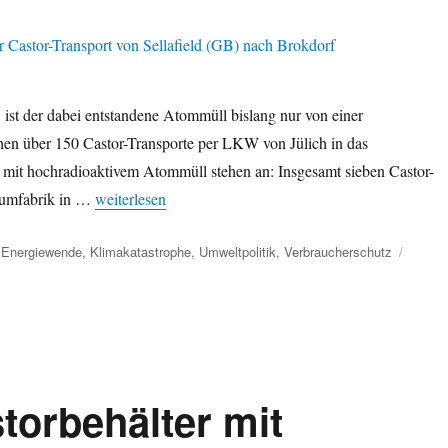
ist der dabei entstandene Atommüll bislang nur von einer
hen über 150 Castor-Transporte per LKW von Jülich in das
mit hochradioaktivem Atommüll stehen an: Insgesamt sieben Castor-
„Einlagerung genehmigt: Hochradioaktiver Atommüll pe
niumfabrik in …
weiterlesen
,
Energiewende
,
Klimakatastrophe
,
Umweltpolitik
,
Verbraucherschutz
orbehälter mit