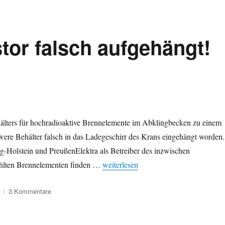
nach
Castor-
Zwischenfall:
Räumung
or falsch aufgehängt!
hochradioaktiver
Brennelemente
vorerst
gestoppt
älters für hochradioaktive Brennelemente im Abklingbecken zu einem
were Behälter falsch in das Ladegeschirr des Krans eingehängt worden.
g-Holstein und PreußenElektra als Betreiber des inzwischen
„AKW Brokdorf: Castor falsch aufgeh
rahlten Brennelementen finden …
weiterlesen
zu
3 Kommentare
AKW
Brokdorf:
Castor