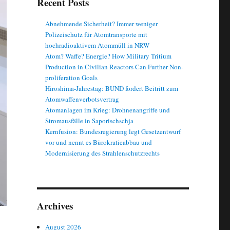
Recent Posts
Abnehmende Sicherheit? Immer weniger
Polizeischutz für Atomtransporte mit
hochradioaktivem Atommüll in NRW
Atom? Waffe? Energie? How Military Tritium
Production in Civilian Reactors Can Further Non-
proliferation Goals
Hiroshima-Jahrestag: BUND fordert Beitritt zum
Atomwaffenverbotsvertrag
Atomanlagen im Krieg: Drohnenangriffe und
Stromausfälle in Saporischschja
Kernfusion: Bundesregierung legt Gesetzentwurf
vor und nennt es Bürokratieabbau und
Modernisierung des Strahlenschutzrechts
Archives
August 2026