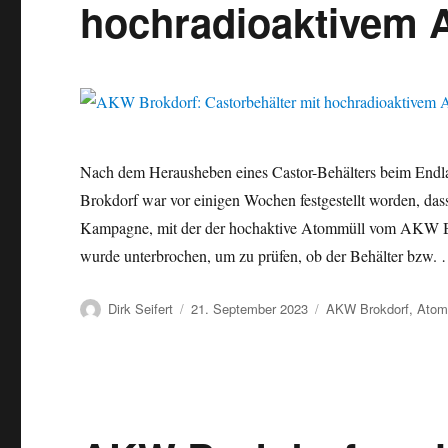
hochradioaktivem 
Sellafield
(GB)
nach
Brokdorf
Nach dem Herausheben eines Castor-Behälters beim End
Brokdorf war vor einigen Wochen festgestellt worden, das
Kampagne, mit der der hochaktive Atommüll vom AKW Brok
wurde unterbrochen, um zu prüfen, ob der Behälter bzw.
Autor
Veröffentlicht
Kategorien
Dirk Seifert
21. September 2023
AKW Brokdorf
,
Atom
am