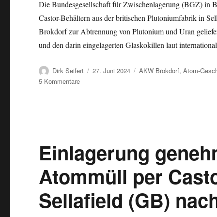
Die Bundesgesellschaft für Zwischenlagerung (BGZ) in Br
Castor-Behältern aus der britischen Plutoniumfabrik in Se
Brokdorf zur Abtrennung von Plutonium und Uran geliefe
und den darin eingelagerten Glaskokillen laut internation
Autor
Veröffentlicht
Kategorien
Dirk Seifert
27. Juni 2024
AKW Brokdorf
,
Atom-Gesch
am
zu
5 Kommentare
Vorbereitungen
angelaufen:
Castor-
Transporte
von
Sellafield
Einlagerung genehm
zum
Zwischenlager
Atommüll per Casto
in
Brokdorf
Sellafield (GB) nac