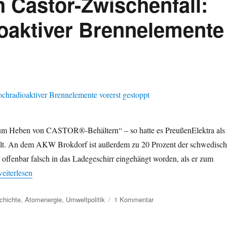
 Castor-Zwischenfall:
ausgeschleust
aktiver Brennelemente
m Heben von CASTOR®-Behältern“ – so hatte es PreußenElektra als
ilt. An dem AKW Brokdorf ist außerdem zu 20 Prozent der schwedisc
 offenbar falsch in das Ladegeschirr eingehängt worden, als er zum
AKW Brokdorf nach Castor-Zwischenfall: Räumung hochradioaktiver B
eiterlesen
zu
chichte
,
Atomenergie
,
Umweltpolitik
1 Kommentar
AKW
Brokdorf