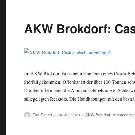
AKW Brokdorf: Cast
Im AKW Brokdorf ist es beim Hantieren eines Castor-Beh
Störfall gekommen. Offenbar ist der über 100 Tonnen sch
Darüber informieren die Atomaufsichtbehörde in Schleswi
stillegelegten Reaktors. Die Handhabungen mit den best
Autor
Veröffentlicht
Kategorien
Dirk Seifert
24. Juli 2023
AKW Brokdorf
,
Atomenergie
am