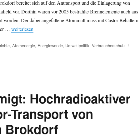
okdorf bereitet sich auf den Antransport und die Einlagerung von
llafield vor. Dorthin waren vor 2005 bestrahlte Brennelemente auch aus
rt worden. Der dabei angefallene Atommüll muss mit Castor-Behältern
„Vorbereitungen angelaufen: Castor-Transporte von Sellafield z
aler …
weiterlesen
ichte
,
Atomenergie
,
Energiewende
,
Umweltpolitik
,
Verbraucherschutz
igt: Hochradioaktiver
r-Transport von
h Brokdorf