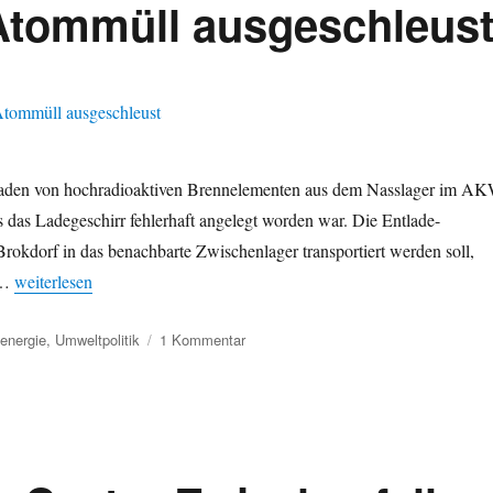
Atommüll ausgeschleus
laden von hochradioaktiven Brennelementen aus dem Nasslager im A
s das Ladegeschirr fehlerhaft angelegt worden war. Die Entlade-
dorf in das benachbarte Zwischenlager transportiert werden soll,
„AKW Brokdorf: Castorbehälter mit hochradioaktivem Atommüll au
 …
weiterlesen
zu
energie
,
Umweltpolitik
1 Kommentar
AKW
Brokdorf:
Castorbehälter
mit
hochradioaktivem
Atommüll