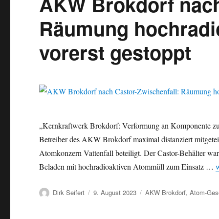
AKW Brokdorf nach
Räumung hochradio
vorerst gestoppt
„Kernkraftwerk Brokdorf: Verformung an Komponente zu
Betreiber des AKW Brokdorf maximal distanziert mitgete
Atomkonzern Vattenfall beteiligt. Der Castor-Behälter war
„
Beladen mit hochradioaktiven Atommüll zum Einsatz …
w
Autor
Veröffentlicht
Kategorien
Dirk Seifert
9. August 2023
AKW Brokdorf
,
Atom-Ges
am