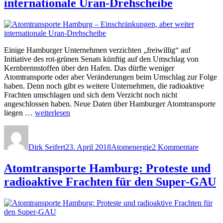
internationale Uran-Drehscheibe
Senat“
Einige Hamburger Unternehmen verzichten „freiwillig“ auf
Initiative des rot-grünen Senats künftig auf den Umschlag von
Kernbrennstoffen über den Hafen. Das dürfte weniger
Atomtransporte oder aber Veränderungen beim Umschlag zur Folge
haben. Denn noch gibt es weitere Unternehmen, die radioaktive
Frachten umschlagen und sich dem Verzicht noch nicht
angeschlossen haben. Neue Daten über Hamburger Atomtransporte
„Atomtransporte
liegen …
weiterlesen
Hamburg
Autor
Veröffentlicht
Kategorien
zu
–
am
Atomtra
Einschränkungen,
Dirk Seifert
23. April 2018
Atomenergie
2 Kommentare
Hambu
aber
–
weiter
Einschr
Atomtransporte Hamburg: Proteste und
internationale
aber
Uran-
radioaktive Frachten für den Super-GAU
weiter
Drehscheibe“
internat
Uran-
Drehsc