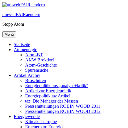
Zum
Inhalt
umweltFAIRaendern
springen
Stopp Atom
Menü
Startseite
Atomenergie
Atom-BT
AKW Brokdorf
Atom-Geschichte
Spurensuche
Artikel-Archiv
Broschüren
Energiepolitik aus „analyse+kritik“
Artikel zur Energiepolitik
Energiepolitik taz Artikel
taz: Die Manager der Massen
Pressemitteilungen ROBIN WOOD 2011
Pressemitteilungen ROBIN WOOD 2012
Energiewende
Klimakatastrophe
Erneuerbare Energien