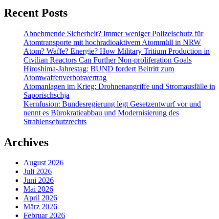
Recent Posts
Abnehmende Sicherheit? Immer weniger Polizeischutz für
Atomtransporte mit hochradioaktivem Atommüll in NRW
Atom? Waffe? Energie? How Military Tritium Production in
Civilian Reactors Can Further Non-proliferation Goals
Hiroshima-Jahrestag: BUND fordert Beitritt zum
Atomwaffenverbotsvertrag
Atomanlagen im Krieg: Drohnenangriffe und Stromausfälle in
Saporischschja
Kernfusion: Bundesregierung legt Gesetzentwurf vor und
nennt es Bürokratieabbau und Modernisierung des
Strahlenschutzrechts
Archives
August 2026
Juli 2026
Juni 2026
Mai 2026
April 2026
März 2026
Februar 2026