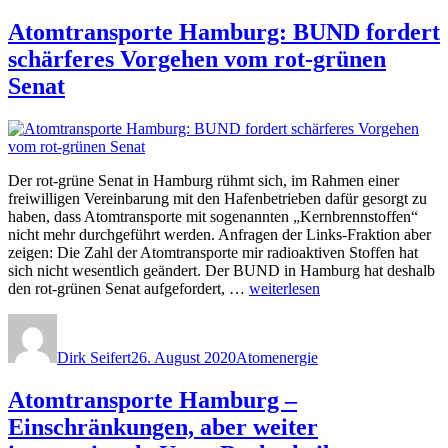
der
Atomtransporte Hamburg: BUND fordert
Elbe,
Uranbrennstoffe
schärferes Vorgehen vom rot-grünen
für
Senat
Reaktoren,
Uranerz
aus
Namibia“
Der rot-grüne Senat in Hamburg rühmt sich, im Rahmen einer
freiwilligen Vereinbarung mit den Hafenbetrieben dafür gesorgt zu
haben, dass Atomtransporte mit sogenannten „Kernbrennstoffen“
nicht mehr durchgeführt werden. Anfragen der Links-Fraktion aber
zeigen: Die Zahl der Atomtransporte mir radioaktiven Stoffen hat
sich nicht wesentlich geändert. Der BUND in Hamburg hat deshalb
„Atomtransporte
den rot-grünen Senat aufgefordert, …
weiterlesen
Hamburg:
Autor
Veröffentlicht
Kategorien
BUND
am
fordert
Dirk Seifert
26. August 2020
Atomenergie
schärferes
Vorgehen
Atomtransporte Hamburg –
vom
rot-
Einschränkungen, aber weiter
grünen