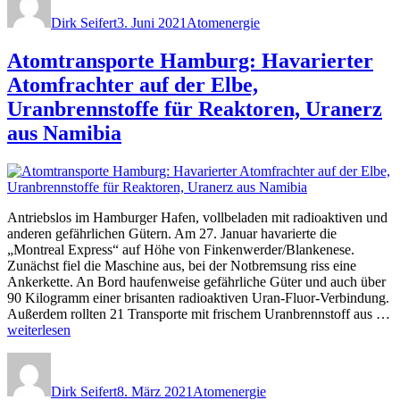
am
für
Dirk Seifert
3. Juni 2021
Atomenergie
AKWs
–
Atomtransporte Hamburg: Havarierter
Radioaktiv
über
Atomfrachter auf der Elbe,
Elbe
Uranbrennstoffe für Reaktoren, Uranerz
und
Straßen“
aus Namibia
Antriebslos im Hamburger Hafen, vollbeladen mit radioaktiven und
anderen gefährlichen Gütern. Am 27. Januar havarierte die
„Montreal Express“ auf Höhe von Finkenwerder/Blankenese.
Zunächst fiel die Maschine aus, bei der Notbremsung riss eine
Ankerkette. An Bord haufenweise gefährliche Güter und auch über
90 Kilogramm einer brisanten radioaktiven Uran-Fluor-Verbindung.
Außerdem rollten 21 Transporte mit frischem Uranbrennstoff aus …
„Atomtransporte
weiterlesen
Hamburg:
Autor
Veröffentlicht
Kategorien
Havarierter
am
Atomfrachter
Dirk Seifert
8. März 2021
Atomenergie
auf