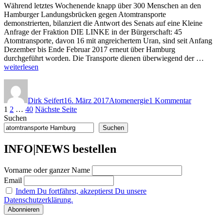
Während letztes Wochenende knapp über 300 Menschen an den
Hamburger Landungsbrücken gegen Atomtransporte
demonstrierten, bilanziert die Antwort des Senats auf eine Kleine
Anfrage der Fraktion DIE LINKE in der Bürgerschaft: 45
Atomtransporte, davon 16 mit angreichertem Uran, sind seit Anfang
Dezember bis Ende Februar 2017 erneut über Hamburg
„Ato
durchgeführt worden. Die Transporte dienen überwiegend der …
Ham
weiterlesen
Prot
Autor
Veröffentlicht
Kategorien
zu
und
am
Atomtran
radi
Dirk Seifert
16. März 2017
Atomenergie
1 Kommentar
Hamburg
Frac
Seitennummerierung
Seite
Seite
Seite
1
2
…
40
Nächste Seite
Proteste
für
Suchen
und
den
der
radioakt
Supe
Suchen
Beiträge
Frachten
GA
für
INFO|NEWS bestellen
den
Super-
Vorname oder ganzer Name
GAU
Email
Indem Du fortfährst, akzeptierst Du unsere
Datenschutzerklärung.