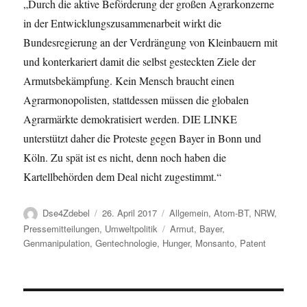
„Durch die aktive Beförderung der großen Agrarkonzerne
in der Entwicklungszusammenarbeit wirkt die
Bundesregierung an der Verdrängung von Kleinbauern mit
und konterkariert damit die selbst gesteckten Ziele der
Armutsbekämpfung. Kein Mensch braucht einen
Agrarmonopolisten, stattdessen müssen die globalen
Agrarmärkte demokratisiert werden. DIE LINKE
unterstützt daher die Proteste gegen Bayer in Bonn und
Köln. Zu spät ist es nicht, denn noch haben die
Kartellbehörden dem Deal nicht zugestimmt.“
Autor
Veröffentlicht
Kategorien
Dse4Zdebel
26. April 2017
Allgemein
,
Atom-BT
,
NRW
,
am
Schlagwörter
Pressemitteilungen
,
Umweltpolitik
Armut
,
Bayer
,
Genmanipulation
,
Gentechnologie
,
Hunger
,
Monsanto
,
Patent