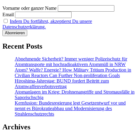
Nationales
Vorname oder ganzer Name
Begleitgre
Email
Indem Du fortfährst, akzeptierst Du unsere
Datenschutzerklärung.
Recent Posts
Abnehmende Sicherheit? Immer weniger Polizeischutz für
Atomtransporte mit hochradioaktivem Atommüll in NRW
Atom? Waffe? Energie? How Military Tritium Production in
Civilian Reactors Can Further Non-proliferation Goals
Hiroshima-Jahrestag: BUND fordert Beitritt zum
Atomwaffenverbotsvertrag
Atomanlagen im Krieg: Drohnenangriffe und Stromausfälle in
Saporischschja
Kernfusion: Bundesregierung legt Gesetzentwurf vor und
nennt es Bürokratieabbau und Modernisierung des
Strahlenschutzrechts
Archives