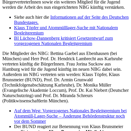
BürgervertreterInnen sowie ein weiteres Mitglied für die Jugend
werden die Arbeit des nun eingerichteten NBG künftig verstärken.
Siehe auch hier die
Informationen auf der Seite des Deutschen
Bundestages.
Klaus Töpfer und Atommülllager-Suche mit Nationalem
Begleitgremium
BI Lüchow-Dannenberg kritisiert Gesetzentwurf zum
vorgezogenen Nationalen Begleitgremium
Die Mitglieder des NBG: Bettina Gaebel aus Ebenhausen (bei
München) und Herr Prof. Dr. Hendrick Lambrecht aus Karlsruhe
vertreten künftig die BürgerInnen. Frau Jorina Suckow aus
Hamburg wird für die Jugend künftig im neuen NBG dabei sein.
Außerdem im NBG vertreten sein werden: Klaus Töpfer, Klaus
Brunsmeier (BUND), Prof. Dr. Armin Grunwald
(Technikfolgenabschätzung Karlsruhe), Dr. Monika Müller
(Evangelische Akademie Loccum), Prof. Dr. Kai Niebert (Deutscher
Naturschutzring) und Prof. Dr. Miranda Schreurs
(Politikwissenschaftlerin München).
Auf dem Weg: Vorgezogenes Nationales Begleitgremium bei
Atommüll-Lager-Suche – Änderung Behördenstruktur noch
vor dem Sommer
Der BUND reagiert zur Benennung von Klaus Brunsmeier