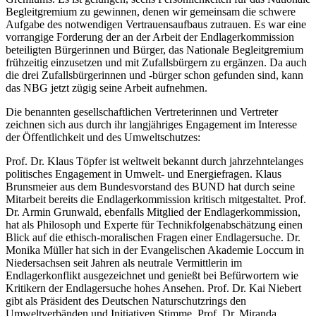
Begleitgremium zu gewinnen, denen wir gemeinsam die schwere
Aufgabe des notwendigen Vertrauensaufbaus zutrauen. Es war eine
vorrangige Forderung der an der Arbeit der Endlagerkommission
beteiligten Bürgerinnen und Bürger, das Nationale Begleitgremium
frühzeitig einzusetzen und mit Zufallsbürgern zu ergänzen. Da auch
die drei Zufallsbürgerinnen und -bürger schon gefunden sind, kann
das NBG jetzt zügig seine Arbeit aufnehmen.
Die benannten gesellschaftlichen Vertreterinnen und Vertreter
zeichnen sich aus durch ihr langjähriges Engagement im Interesse
der Öffentlichkeit und des Umweltschutzes:
Prof. Dr. Klaus Töpfer ist weltweit bekannt durch jahrzehntelanges
politisches Engagement in Umwelt- und Energiefragen. Klaus
Brunsmeier aus dem Bundesvorstand des BUND hat durch seine
Mitarbeit bereits die Endlagerkommission kritisch mitgestaltet. Prof.
Dr. Armin Grunwald, ebenfalls Mitglied der Endlagerkommission,
hat als Philosoph und Experte für Technikfolgenabschätzung einen
Blick auf die ethisch-moralischen Fragen einer Endlagersuche. Dr.
Monika Müller hat sich in der Evangelischen Akademie Loccum in
Niedersachsen seit Jahren als neutrale Vermittlerin im
Endlagerkonflikt ausgezeichnet und genießt bei Befürwortern wie
Kritikern der Endlagersuche hohes Ansehen. Prof. Dr. Kai Niebert
gibt als Präsident des Deutschen Naturschutzrings den
Umweltverbänden und Initiativen Stimme, Prof. Dr. Miranda