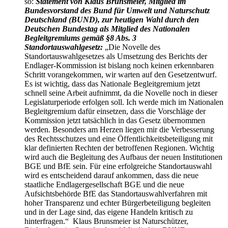
so:
Statement von Klaus Brunsmeier, Mitglied im
Bundesvorstand des Bund für Umwelt und Naturschutz
Deutschland (BUND), zur heutigen Wahl durch den
Deutschen Bundestag als Mitglied des Nationalen
Begleitgremiums gemäß §8 Abs. 3
Standortauswahlgesetz:
„Die Novelle des
Standortauswahlgesetzes als Umsetzung des Berichts der
Endlager-Kommission ist bislang noch keinen erkennbaren
Schritt vorangekommen, wir warten auf den Gesetzentwurf.
Es ist wichtig, dass das Nationale Begleitgremium jetzt
schnell seine Arbeit aufnimmt, da die Novelle noch in dieser
Legislaturperiode erfolgen soll. Ich werde mich im Nationalen
Begleitgremium dafür einsetzen, dass die Vorschläge der
Kommission jetzt tatsächlich in das Gesetz übernommen
werden. Besonders am Herzen liegen mir die Verbesserung
des Rechtsschutzes und eine Öffentlichkeitsbeteiligung mit
klar definierten Rechten der betroffenen Regionen. Wichtig
wird auch die Begleitung des Aufbaus der neuen Institutionen
BGE und BfE sein. Für eine erfolgreiche Standortauswahl
wird es entscheidend darauf ankommen, dass die neue
staatliche Endlagergesellschaft BGE und die neue
Aufsichtsbehörde BfE das Standortauswahlverfahren mit
hoher Transparenz und echter Bürgerbeteiligung begleiten
und in der Lage sind, das eigene Handeln kritisch zu
hinterfragen.“ Klaus Brunsmeier ist Naturschützer,