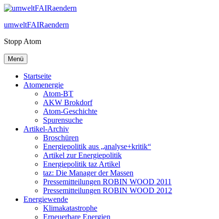
Zum
Inhalt
umweltFAIRaendern
springen
Stopp Atom
Menü
Startseite
Atomenergie
Atom-BT
AKW Brokdorf
Atom-Geschichte
Spurensuche
Artikel-Archiv
Broschüren
Energiepolitik aus „analyse+kritik“
Artikel zur Energiepolitik
Energiepolitik taz Artikel
taz: Die Manager der Massen
Pressemitteilungen ROBIN WOOD 2011
Pressemitteilungen ROBIN WOOD 2012
Energiewende
Klimakatastrophe
Erneuerbare Energien