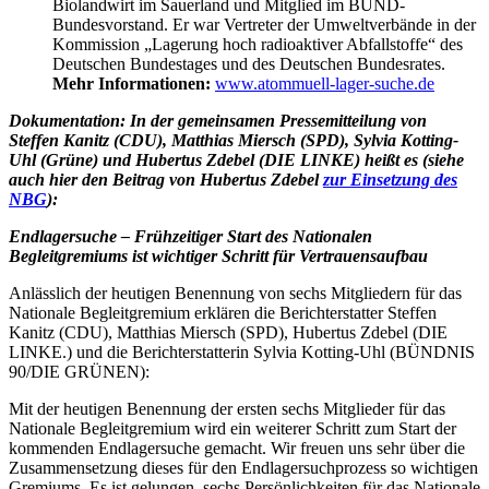
Biolandwirt im Sauerland und Mitglied im BUND-
Bundesvorstand. Er war Vertreter der Umweltverbände in der
Kommission „Lagerung hoch radioaktiver Abfallstoffe“ des
Deutschen Bundestages und des Deutschen Bundesrates.
Mehr Informationen:
www.atommuell-lager-suche.de
Dokumentation: In der gemeinsamen Pressemitteilung von
Steffen Kanitz (CDU), Matthias Miersch (SPD), Sylvia Kotting-
Uhl (Grüne) und Hubertus Zdebel (DIE LINKE) heißt es (siehe
auch hier den Beitrag von Hubertus Zdebel
zur Einsetzung des
NBG
):
Endlagersuche – Frühzeitiger Start des Nationalen
Begleitgremiums ist wichtiger Schritt für Vertrauensaufbau
Anlässlich der heutigen Benennung von sechs Mitgliedern für das
Nationale Begleitgremium erklären die Berichterstatter Steffen
Kanitz (CDU), Matthias Miersch (SPD), Hubertus Zdebel (DIE
LINKE.) und die Berichterstatterin Sylvia Kotting-Uhl (BÜNDNIS
90/DIE GRÜNEN):
Mit der heutigen Benennung der ersten sechs Mitglieder für das
Nationale Begleitgremium wird ein weiterer Schritt zum Start der
kommenden Endlagersuche gemacht. Wir freuen uns sehr über die
Zusammensetzung dieses für den Endlagersuchprozess so wichtigen
Gremiums. Es ist gelungen, sechs Persönlichkeiten für das Nationale