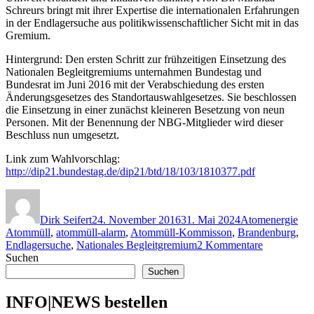
Schreurs bringt mit ihrer Expertise die internationalen Erfahrungen
in der Endlagersuche aus politikwissenschaftlicher Sicht mit in das
Gremium.
Hintergrund: Den ersten Schritt zur frühzeitigen Einsetzung des
Nationalen Begleitgremiums unternahmen Bundestag und
Bundesrat im Juni 2016 mit der Verabschiedung des ersten
Änderungsgesetzes des Standortauswahlgesetzes. Sie beschlossen
die Einsetzung in einer zunächst kleineren Besetzung von neun
Personen. Mit der Benennung der NBG-Mitglieder wird dieser
Beschluss nun umgesetzt.
Link zum Wahlvorschlag:
http://dip21.bundestag.de/dip21/btd/18/103/1810377.pdf
Autor
Veröffentlicht
Kategorien
Sch
am
Dirk Seifert
24. November 2016
31. Mai 2024
Atomenergie
Atommüll
,
atommüll-alarm
,
Atommüll-Kommisson
,
Brandenburg
,
zu
Endlagersuche
,
Nationales Begleitgremium
2 Kommentare
Atommüll:
Suchen
Bundestag
Suchen
ernennt
Mitglieder
INFO|NEWS bestellen
für