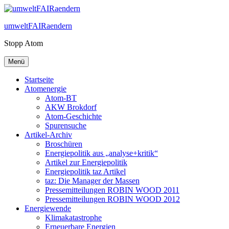
Zum
Inhalt
umweltFAIRaendern
springen
Stopp Atom
Menü
Startseite
Atomenergie
Atom-BT
AKW Brokdorf
Atom-Geschichte
Spurensuche
Artikel-Archiv
Broschüren
Energiepolitik aus „analyse+kritik“
Artikel zur Energiepolitik
Energiepolitik taz Artikel
taz: Die Manager der Massen
Pressemitteilungen ROBIN WOOD 2011
Pressemitteilungen ROBIN WOOD 2012
Energiewende
Klimakatastrophe
Erneuerbare Energien