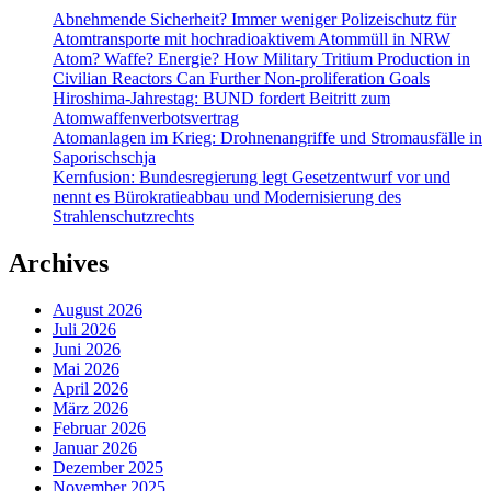
Abnehmende Sicherheit? Immer weniger Polizeischutz für
Atomtransporte mit hochradioaktivem Atommüll in NRW
Atom? Waffe? Energie? How Military Tritium Production in
Civilian Reactors Can Further Non-proliferation Goals
Hiroshima-Jahrestag: BUND fordert Beitritt zum
Atomwaffenverbotsvertrag
Atomanlagen im Krieg: Drohnenangriffe und Stromausfälle in
Saporischschja
Kernfusion: Bundesregierung legt Gesetzentwurf vor und
nennt es Bürokratieabbau und Modernisierung des
Strahlenschutzrechts
Archives
August 2026
Juli 2026
Juni 2026
Mai 2026
April 2026
März 2026
Februar 2026
Januar 2026
Dezember 2025
November 2025