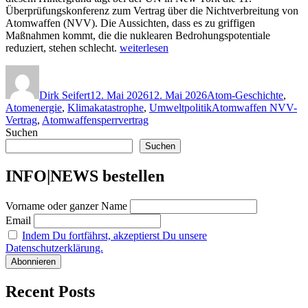
Überprüfungskonferenz zum Vertrag über die Nichtverbreitung von
Atomwaffen (NVV). Die Aussichten, dass es zu griffigen
Maßnahmen kommt, die die nuklearen Bedrohungspotentiale
„11.
reduziert, stehen schlecht.
weiterlesen
Überprüfungskonferenz
Autor
Veröffentlicht
Kategorien
zum
am
Atomwaffen-
Dirk Seifert
12. Mai 2026
12. Mai 2026
Atom-Geschichte
,
Sperrvertrag:
Schlagwörter
Atomenergie
,
Klimakatastrophe
,
Umweltpolitik
Atomwaffen NVV-
Nukleare
Vertrag
,
Atomwaffensperrvertrag
Risiken
Suchen
wachsen“
Suchen
INFO|NEWS bestellen
Vorname oder ganzer Name
Email
Indem Du fortfährst, akzeptierst Du unsere
Datenschutzerklärung.
Recent Posts