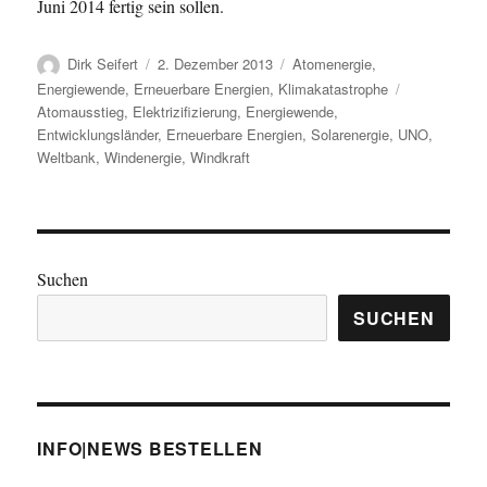
Juni 2014 fertig sein sollen.
Autor
Veröffentlicht
Kategorien
Dirk Seifert
2. Dezember 2013
Atomenergie
,
am
Schlagwörte
Energiewende
,
Erneuerbare Energien
,
Klimakatastrophe
Atomausstieg
,
Elektrizifizierung
,
Energiewende
,
Entwicklungsländer
,
Erneuerbare Energien
,
Solarenergie
,
UNO
,
Weltbank
,
Windenergie
,
Windkraft
Suchen
SUCHEN
INFO|NEWS BESTELLEN