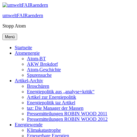
Zum
Inhalt
umweltFAIRaendern
springen
Stopp Atom
Menü
Startseite
Atomenergie
Atom-BT
AKW Brokdorf
Atom-Geschichte
Spurensuche
Artikel-Archiv
Broschüren
Energiepolitik aus „analyse+kritik“
Artikel zur Energiepolitik
Energiepolitik taz Artikel
taz: Die Manager der Massen
Pressemitteilungen ROBIN WOOD 2011
Pressemitteilungen ROBIN WOOD 2012
Energiewende
Klimakatastrophe
Erneuerbare Energien