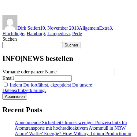
Autor
Veröffentlicht
Kategorien
Schlagwörter
am
Dirk Seifert
10. November 2013
Allgemein
Extra3
,
Flüchtlinge
,
Hamburg
,
Lampedusa
,
Perle
Suchen
Suchen
INFO|NEWS bestellen
Vorname oder ganzer Name
Email
Indem Du fortfährst, akzeptierst Du unsere
Datenschutzerklärung.
Recent Posts
Abnehmende Sicherheit? Immer weniger Polizeischutz für
Atomtransporte mit hochradioaktivem Atommüll in NRW
Atom? Waffe? Energie? How Military Tritium Production in