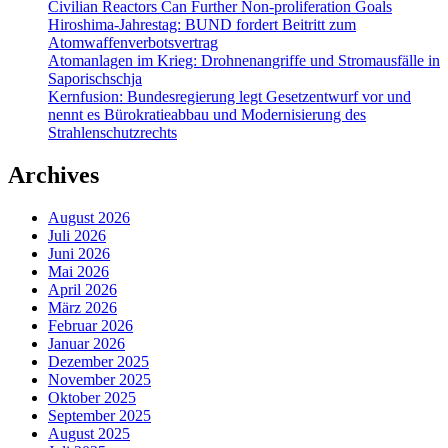
Civilian Reactors Can Further Non-proliferation Goals
Hiroshima-Jahrestag: BUND fordert Beitritt zum
Atomwaffenverbotsvertrag
Atomanlagen im Krieg: Drohnenangriffe und Stromausfälle in
Saporischschja
Kernfusion: Bundesregierung legt Gesetzentwurf vor und
nennt es Bürokratieabbau und Modernisierung des
Strahlenschutzrechts
Archives
August 2026
Juli 2026
Juni 2026
Mai 2026
April 2026
März 2026
Februar 2026
Januar 2026
Dezember 2025
November 2025
Oktober 2025
September 2025
August 2025