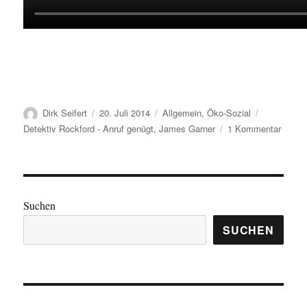
Autor
Veröffentlicht
Kategorien
Schlagwört
Dirk Seifert
20. Juli 2014
Allgemein
,
Öko-Sozial
am
zu
Detektiv Rockford - Anruf genügt
,
James Garner
1 Kommentar
Anruf
genüg
nicht
mehr
–
Suchen
Jame
SUCHEN
Garne
ist
tot