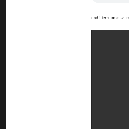
–
James
Garner
und hier zum ansehe
ist
tot