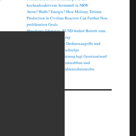
hochradioaktivem Atommüll in NRW
Atom? Waffe? Energie? How Military Tritium
Production in Civilian Reactors Can Further Non-
proliferation Goals
Hiroshima-Jahrestag: BUND fordert Beitritt zum
Atomwaffenverbotsvertrag
Atomanlagen im Krieg: Drohnenangriffe und
Stromausfälle in Saporischschja
Kernfusion: Bundesregierung legt Gesetzentwurf
vor und nennt es Bürokratieabbau und
Modernisierung des Strahlenschutzrechts
Archives
August 2026
Juli 2026
Juni 2026
Mai 2026