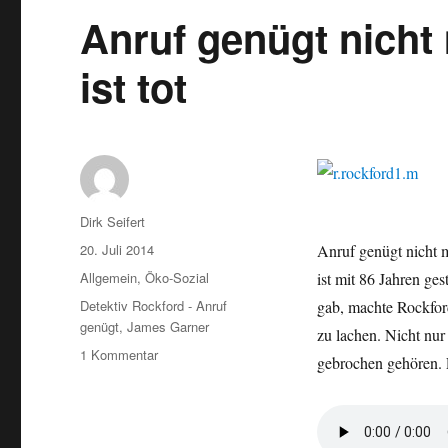
Anruf genügt nicht
ist tot
Autor
Dirk Seifert
Veröffentlicht
20. Juli 2014
Anruf genügt nicht 
am
Kategorien
Allgemein
,
Öko-Sozial
ist mit 86 Jahren ge
Schlagwörter
Detektiv Rockford - Anruf
gab, machte Rockfor
genügt
,
James Garner
zu lachen. Nicht nur
zu
1 Kommentar
gebrochen gehören. 
Anruf
genügt
nicht
mehr