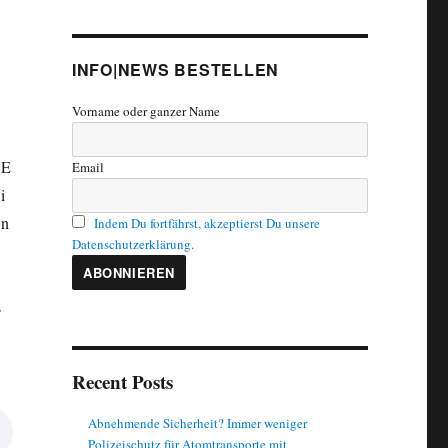
INFO|NEWS BESTELLEN
Vorname oder ganzer Name
E
Email
i
n
Indem Du fortfährst, akzeptierst Du unsere
Datenschutzerklärung.
s
Recent Posts
Abnehmende Sicherheit? Immer weniger
Polizeischutz für Atomtransporte mit