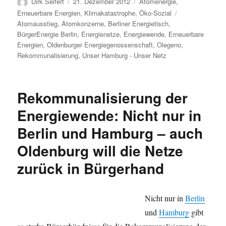
Autor
Veröffentlicht
Kategorien
Dirk Seifert
21. Dezember 2012
Atomenergie
,
am
Schlagwörter
Erneuerbare Energien
,
Klimakatastrophe
,
Öko-Sozial
Atomausstieg
,
Atomkonzerne
,
Berliner Energietisch
,
BürgerEnergie Berlin
,
Energienetze
,
Energiewende
,
Erneuerbare
Energien
,
Oldenburger Energiegenossenschaft
,
Olegeno
,
Rekommunalisierung
,
Unser Hamburg - Unser Netz
Rekommunalisierung der
Energiewende: Nicht nur in
Berlin und Hamburg – auch
Oldenburg will die Netze
zurück in Bürgerhand
Nicht nur in
Berlin
und
Hamburg
gibt