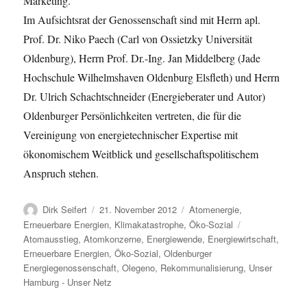
Marketing.
Im Aufsichtsrat der Genossenschaft sind mit Herrn apl.
Prof. Dr. Niko Paech (Carl von Ossietzky Universität
Oldenburg), Herrn Prof. Dr.-Ing. Jan Middelberg (Jade
Hochschule Wilhelmshaven Oldenburg Elsfleth) und Herrn
Dr. Ulrich Schachtschneider (Energieberater und Autor)
Oldenburger Persönlichkeiten vertreten, die für die
Vereinigung von energietechnischer Expertise mit
ökonomischem Weitblick und gesellschaftspolitischem
Anspruch stehen.
Autor
Veröffentlicht
Kategorien
Dirk Seifert
21. November 2012
Atomenergie
,
am
Schlagwörter
Erneuerbare Energien
,
Klimakatastrophe
,
Öko-Sozial
Atomausstieg
,
Atomkonzerne
,
Energiewende
,
Energiewirtschaft
,
Erneuerbare Energien
,
Öko-Sozial
,
Oldenburger
Energiegenossenschaft
,
Olegeno
,
Rekommunalisierung
,
Unser
Hamburg - Unser Netz