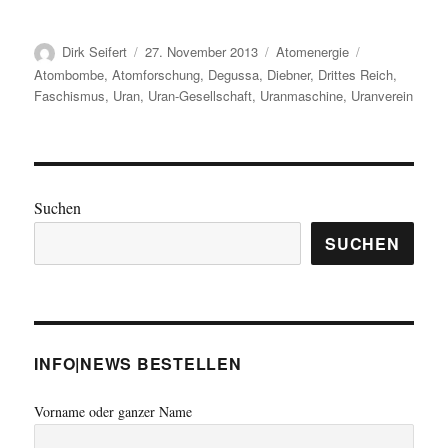
Autor
Veröffentlicht
Kategorien
Schlagwörter
Dirk Seifert
27. November 2013
Atomenergie
am
Atombombe
,
Atomforschung
,
Degussa
,
Diebner
,
Drittes Reich
,
Faschismus
,
Uran
,
Uran-Gesellschaft
,
Uranmaschine
,
Uranverein
Suchen
SUCHEN
INFO|NEWS BESTELLEN
Vorname oder ganzer Name