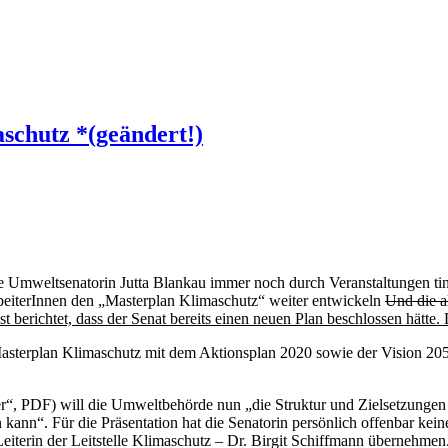
chutz *(geändert!)
mweltsenatorin Jutta Blankau immer noch durch Veranstaltungen tinge
beiterInnen den „Masterplan Klimaschutz“ weiter entwickeln
Und die a
chtet, dass der Senat bereits einen neuen Plan beschlossen hätte. Das
asterplan Klimaschutz mit dem Aktionsplan 2020 sowie der Vision 205
“, PDF) will die Umweltbehörde nun „die Struktur und Zielsetzungen 
ann“. Für die Präsentation hat die Senatorin persönlich offenbar kein
Leiterin der Leitstelle Klimaschutz – Dr. Birgit Schiffmann übernehmen