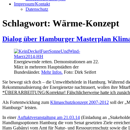
Impressum/Kontakt
Datenschutz
Schlagwort:
Wärme-Konzept
Dialog über Hamburger Masterplan Klimas
Energiewende retten. Demonstrationen am 22.
März in mehreren Hauptstädten der
Bundesländer.
Mehr Infos.
Foto: Dirk Seifert
Sie bewegt sich doch – die Umweltbehörde in Hamburg. Während die U
Rekommunalisierung der Energienetze nachtrauert, wollen ihre Mitar
*ÜBERARBEITUNG/Korrektur! Fälschlicherweise hatte ich zunächst beri
Als Fortentwicklung zum
Klimaschutzkonzept 2007-2012
soll der „M
Hamburgs“ leisten.
In einer
Auftaktveranstaltung am 21.03.14
(Einladung an „Stakeholder
Handlungsoptionen Hamburg die vom Senat gesetzten Ziele erreichen k
Hans Gabányi vom Amt für Natur- und Ressourcenschutz
sowie die 