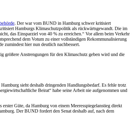
behörde
. Der war vom BUND in Hamburg schwer kritisiert
tisiert Hamburgs Klimaschutzpolitik als rückwärtsgewandt. Die im
icht, das Einsparziel von 40 % zu erreichen.“ Vor allem beim Verkehr
entsprechend dem Votum zu einer vollständigen Rekommunalisierung
e zumindest hier nun deutlich nachbessert.
tig größere Anstrengungen für den Klimaschutz geben wird und die
mburg sieht deshalb dringenden Handlungsbedarf. Es fehle trotz
ergiewirtschaftliche Beirat“ habe seine Arbeit nie aufgenommen und
s erster Güte, da Hamburg von einem Meeresspiegelanstieg direkt
 Hamburg. Der BUND fordert den Senat deshalb auf, nach dem