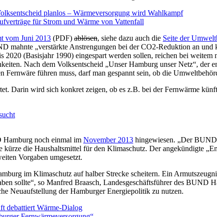
lksentscheid planlos – Wärmeversorgung wird Wahlkampf
ufverträge für Strom und Wärme von Vattenfall
mt vom Juni 2013
(PDF)
ablösen
, siehe dazu auch die
Seite der Umwelt
 mahnte „verstärkte Anstrengungen bei der CO2-Reduktion an und kri
s 2020 (Basisjahr 1990) eingespart werden sollen, reichen bei weitem n
ichkeiten. Nach dem Volksentscheid „Unser Hamburg unser Netz“, der 
nen Fernwäre führen muss, darf man gespannt sein, ob die Umweltbehörd
t. Darin wird sich konkret zeigen, ob es z.B. bei der Fernwärme künf
sucht
UND Hamburg noch einmal im
November 2013
hingewiesen. „Der BUND Ha
kürze die Haushaltsmittel für den Klimaschutz. Der angekündigte „En
eiten Vorgaben umgesetzt.
mburg im Klimaschutz auf halber Strecke scheitern. Ein Armutszeugni
 haben sollte“, so Manfred Braasch, Landesgeschäftsführer des BUND
che Neuaufstellung der Hamburger Energiepolitik zu nutzen.
t debattiert Wärme-Dialog
mburger Fernwärmeversorgung“