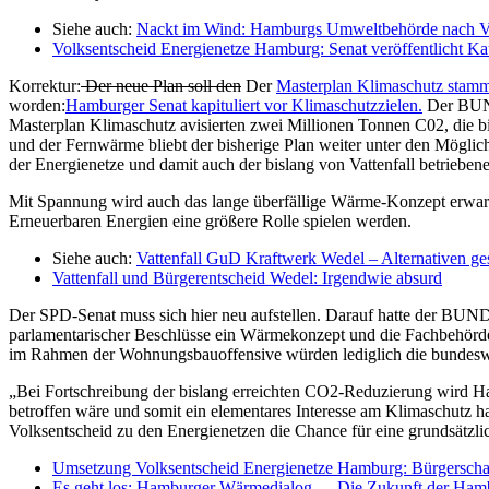
Siehe auch:
Nackt im Wind: Hamburgs Umweltbehörde nach Vo
Volksentscheid Energienetze Hamburg: Senat veröffentlicht Ka
Korrektur:
Der neue Plan soll den
Der
Masterplan Klimaschutz stam
worden:
Hamburger Senat kapituliert vor Klimaschutzzielen.
Der BUND
Masterplan Klimaschutz avisierten zwei Millionen Tonnen C02, die bi
und der Fernwärme bliebt der bisherige Plan weiter unter den Mögl
der Energienetze und damit auch der bislang von Vattenfall betriebe
Mit Spannung wird auch das lange überfällige Wärme-Konzept erwarte
Erneuerbaren Energien eine größere Rolle spielen werden.
Siehe auch:
Vattenfall GuD Kraftwerk Wedel – Alternativen ge
Vattenfall und Bürgerentscheid Wedel: Irgendwie absurd
Der SPD-Senat muss sich hier neu aufstellen. Darauf hatte der B
parlamentarischer Beschlüsse ein Wärmekonzept und die Fachbehörde 
im Rahmen der Wohnungsbauoffensive würden lediglich die bundesw
„Bei Fortschreibung der bislang erreichten CO2-Reduzierung wird Ha
betroffen wäre und somit ein elementares Interesse am Klimaschutz
Volksentscheid zu den Energienetzen die Chance für eine grundsätzli
Umsetzung Volksentscheid Energienetze Hamburg: Bürgerschaf
Es geht los: Hamburger Wärmedialog – „Die Zukunft der Ha