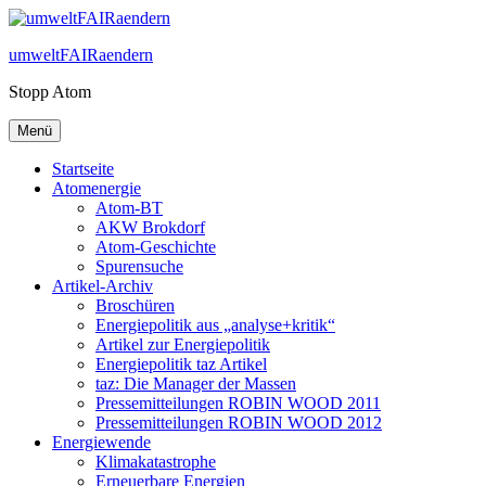
Zum
Inhalt
umweltFAIRaendern
springen
Stopp Atom
Menü
Startseite
Atomenergie
Atom-BT
AKW Brokdorf
Atom-Geschichte
Spurensuche
Artikel-Archiv
Broschüren
Energiepolitik aus „analyse+kritik“
Artikel zur Energiepolitik
Energiepolitik taz Artikel
taz: Die Manager der Massen
Pressemitteilungen ROBIN WOOD 2011
Pressemitteilungen ROBIN WOOD 2012
Energiewende
Klimakatastrophe
Erneuerbare Energien