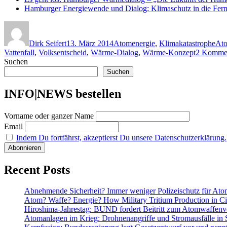
Hamburger Energiewende und Dialog: Klimaschutz in die Fer
Autor
Veröffentlicht
Kategorien
Sch
am
Dirk Seifert
13. März 2014
Atomenergie
,
Klimakatastrophe
Ato
Vattenfall
,
Volksentscheid
,
Wärme-Dialog
,
Wärme-Konzept
2 Komme
Suchen
Suchen
INFO|NEWS bestellen
Vorname oder ganzer Name
Email
Indem Du fortfährst, akzeptierst Du unsere Datenschutzerklärung.
Recent Posts
Abnehmende Sicherheit? Immer weniger Polizeischutz für At
Atom? Waffe? Energie? How Military Tritium Production in Civ
Hiroshima-Jahrestag: BUND fordert Beitritt zum Atomwaffenve
Atomanlagen im Krieg: Drohnenangriffe und Stromausfälle in 