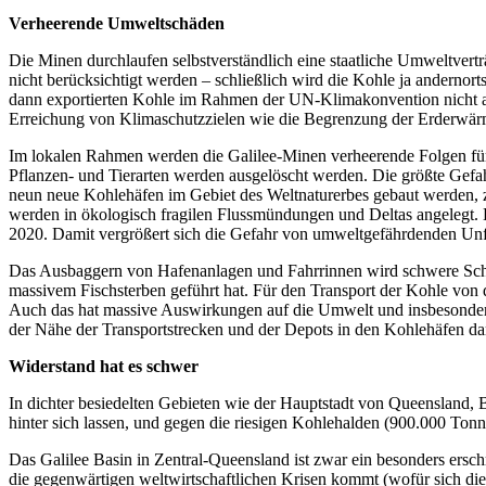
Verheerende Umweltschäden
Die Minen durchlaufen selbstverständlich eine staatliche Umweltver
nicht berücksichtigt werden – schließlich wird die Kohle ja andernor
dann exportierten Kohle im Rahmen der UN-Klimakonvention nicht an
Erreichung von Klimaschutzzielen wie die Begrenzung der Erderwär
Im lokalen Rahmen werden die Galilee-Minen verheerende Folgen für 
Pflanzen- und Tierarten werden ausgelöscht werden. Die größte Gefa
neun neue Kohlehäfen im Gebiet des Weltnaturerbes gebaut werden,
werden in ökologisch fragilen Flussmündungen und Deltas angelegt. D
2020. Damit vergrößert sich die Gefahr von umweltgefährdenden Unf
Das Ausbaggern von Hafenanlagen und Fahrrinnen wird schwere Schäd
massivem Fischsterben geführt hat. Für den Transport der Kohle v
Auch das hat massive Auswirkungen auf die Umwelt und insbesondere a
der Nähe der Transportstrecken und der Depots in den Kohlehäfen da
Widerstand hat es schwer
In dichter besiedelten Gebieten wie der Hauptstadt von Queensland, 
hinter sich lassen, und gegen die riesigen Kohlehalden (900.000 Tonn
Das Galilee Basin in Zentral-Queensland ist zwar ein besonders erschre
die gegenwärtigen weltwirtschaftlichen Krisen kommt (wofür sich die