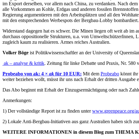
im Export derselben, vor allem nach China, zu verdanken. Nach dem 
alle Vorkommen an Kohle, Erdgas und anderen fossilen Brennstoffen
Regierung argumentieren mit den Arbeitsplätzen und all den Wohltat
mit den entsprechenden Werbespots der Bergbau-Lobby bombardiert.
Widerstand dagegen hat es schwer. Die Minen liegen oft weit ab im au
durchaus oppositionelle Strukturen, u.a. von UmweltschützerInnen, L
zugleich kaum zu realisieren. Armes reiches Australien.
Volker Böge
ist Politikwissenschaftler an der University of Queensla
ak – analyse & kritik
. Zeitung für linke Debatte und Praxis, Nr. 580
Probeabo von ak: 4 ×
ak
für 10 EUR:
Mit dem
Probeabo
könnt ihr
weiter beziehen wollt, müsst ihr uns nach Erhalt der dritten Ausgabe 
Das Abo beginnt mit Erhalt der Einzugsermächtigung oder nach Zahlun
Anmerkungen:
1) Der vollständige Report ist zu finden unter
www.greenpeace.org/aust
2) Lokale Anti-Bergbau-Initiativen aus ganz Australien haben sich 
WEITERE INFORMATIONEN in diesem Blog zum THEMA 