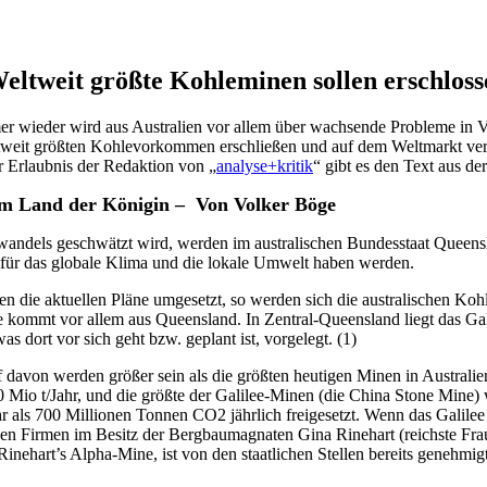
Weltweit größte Kohleminen sollen erschlos
ieder wird aus Australien vor allem über wachsende Probleme in Ver
weltweit größten Kohlevorkommen erschließen und auf dem Weltmarkt ver
r Erlaubnis der Redaktion von „
analyse+kritik
“ gibt es den Text aus de
 im Land der Königin – Von Volker Böge
dels geschwätzt wird, werden im australischen Bundesstaat Queensla
 für das globale Klima und die lokale Umwelt haben werden.
en die aktuellen Pläne umgesetzt, so werden sich die australischen K
e kommt vor allem aus Queensland. In Zentral-Queensland liegt das Gali
 dort vor sich geht bzw. geplant ist, vorgelegt. (1)
avon werden größer sein als die größten heutigen Minen in Australien
0 Mio t/Jahr, und die größte der Galilee-Minen (die China Stone Mine
 als 700 Millionen Tonnen CO2 jährlich freigesetzt. Wenn das Galilee
n Firmen im Besitz der Bergbaumagnaten Gina Rinehart (reichste Frau 
inehart’s Alpha-Mine, ist von den staatlichen Stellen bereits genehmi