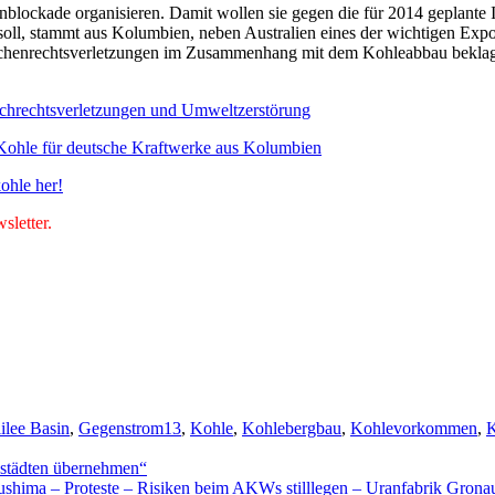
enblockade organisieren. Damit wollen sie gegen die für 2014 geplant
 soll, stammt aus Kolumbien, neben Australien eines der wichtigen Exp
enrechtsverletzungen im Zusammenhang mit dem Kohleabbau beklagt.
chrechtsverletzungen und Umweltzerstörung
Kohle für deutsche Kraftwerke aus Kolumbien
ohle her!
letter.
ilee Basin
,
Gegenstrom13
,
Kohle
,
Kohlebergbau
,
Kohlevorkommen
,
K
oßstädten übernehmen“
– Proteste – Risiken beim AKWs stilllegen – Uranfabrik Gronau