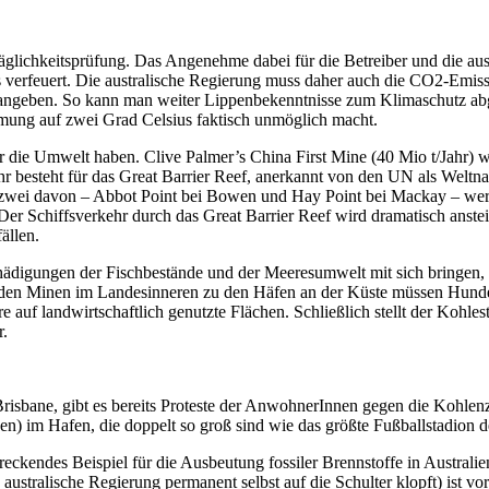
träglichkeitsprüfung. Das Angenehme dabei für die Betreiber und die a
ts verfeuert. Die australische Regierung muss daher auch die CO2-Emis
geben. So kann man weiter Lippenbekenntnisse zum Klimaschutz abgeb
mung auf zwei Grad Celsius faktisch unmöglich macht.
die Umwelt haben. Clive Palmer’s China First Mine (40 Mio t/Jahr) wi
hr besteht für das Great Barrier Reef, anerkannt von den UN als Welt
 zwei davon – Abbot Point bei Bowen und Hay Point bei Mackay – wer
er Schiffsverkehr durch das Great Barrier Reef wird dramatisch anstei
ällen.
igungen der Fischbestände und der Meeresumwelt mit sich bringen, wi
on den Minen im Landesinneren zu den Häfen an der Küste müssen Hund
uf landwirtschaftlich genutzte Flächen. Schließlich stellt der Kohles
r.
Brisbane, gibt es bereits Proteste der AnwohnerInnen gegen die Kohlen
en) im Hafen, die doppelt so groß sind wie das größte Fußballstadion d
ckendes Beispiel für die Ausbeutung fossiler Brennstoffe in Australien, 
 australische Regierung permanent selbst auf die Schulter klopft) ist