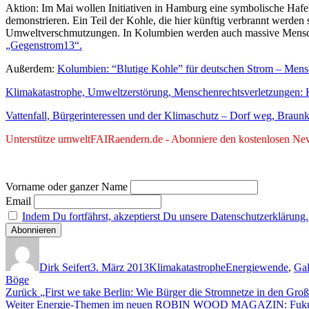
Aktion: Im Mai wollen Initiativen in Hamburg eine symbolische Haf
demonstrieren. Ein Teil der Kohle, die hier künftig verbrannt werden
Umweltverschmutzungen. In Kolumbien werden auch massive Mensch
„Gegenstrom13“.
Außerdem:
Kolumbien: “Blutige Kohle” für deutschen Strom – Mens
Klimakatastrophe, Umweltzerstörung, Menschenrechtsverletzungen: 
Vattenfall, Bürgerinteressen und der Klimaschutz – Dorf weg, Braunk
Unterstütze umweltFAIRaendern.de - Abonniere den kostenlosen News
Vorname oder ganzer Name
Email
Indem Du fortfährst, akzeptierst Du unsere Datenschutzerklärung.
Autor
Veröffentlicht
Kategorien
Schlagwörter
am
Dirk Seifert
3. März 2013
Klimakatastrophe
Energiewende
,
Gal
Böge
Beitragsnavigation
Vorheriger
Zurück
„First we take Berlin: Wie Bürger die Stromnetze in den Gr
Nächster
Beitrag:
Weiter
Energie-Themen im neuen ROBIN WOOD MAGAZIN: Fukushima 