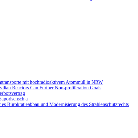
omtransporte mit hochradioaktivem Atommüll in NRW
ilian Reactors Can Further Non-proliferation Goals
rbotsvertrag
Saporischschja
 es Bürokratieabbau und Modernisierung des Strahlenschutzrechts