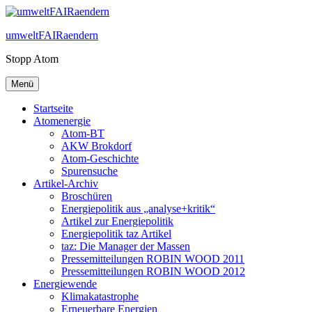
Zum
Inhalt
umweltFAIRaendern
springen
Stopp Atom
Menü
Startseite
Atomenergie
Atom-BT
AKW Brokdorf
Atom-Geschichte
Spurensuche
Artikel-Archiv
Broschüren
Energiepolitik aus „analyse+kritik“
Artikel zur Energiepolitik
Energiepolitik taz Artikel
taz: Die Manager der Massen
Pressemitteilungen ROBIN WOOD 2011
Pressemitteilungen ROBIN WOOD 2012
Energiewende
Klimakatastrophe
Erneuerbare Energien