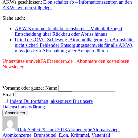
AKWs geschlossen:
E.on schaltet ab – Informationszentren an den
AKWs werden stillgelegt
Siehe auch:
AKW Krümmel bleibt betriebsbereit – Vattenfall zögert
Entscheidung über Rückbau oder Abriss hinaus
Urteil des OVG Schleswig: Atommülllagerung in Brunsbüttel
nicht sicher! Fehlender Entsorgungsnachweis für alle AKWs
muss jetzt zur Abschaltung aller Anlagen führen
Unterstütze umweltFAIRaendern.de - Abonniere den kostenlosen
Newsletter.
Vorname oder ganzer Name
Email
Indem Du fortfährst, akzeptierst Du unsere
Datenschutzerklärung.
Autor
Veröffentlicht
Kategorien
Schlagwörter
am
Dirk Seifert
29. Juni 2013
Atomenergie
Atomausstieg
,
Atomkonzerne
,
Brunsbüttel
,
E.on
,
Krümmel
,
Vattenfall