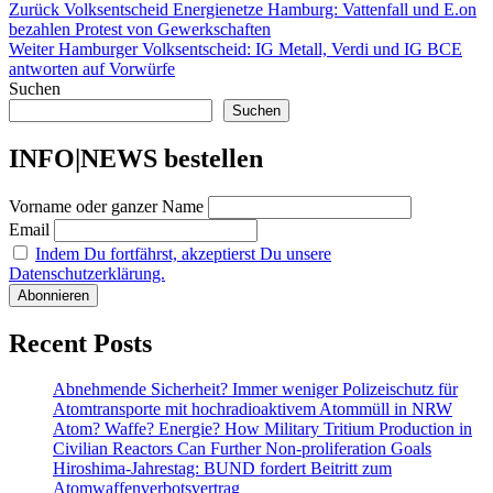
Beitragsnavigation
Vorheriger
Zurück
Volksentscheid Energienetze Hamburg: Vattenfall und E.on
Beitrag:
bezahlen Protest von Gewerkschaften
Nächster
Weiter
Hamburger Volksentscheid: IG Metall, Verdi und IG BCE
Beitrag:
antworten auf Vorwürfe
Suchen
Suchen
INFO|NEWS bestellen
Vorname oder ganzer Name
Email
Indem Du fortfährst, akzeptierst Du unsere
Datenschutzerklärung.
Recent Posts
Abnehmende Sicherheit? Immer weniger Polizeischutz für
Atomtransporte mit hochradioaktivem Atommüll in NRW
Atom? Waffe? Energie? How Military Tritium Production in
Civilian Reactors Can Further Non-proliferation Goals
Hiroshima-Jahrestag: BUND fordert Beitritt zum
Atomwaffenverbotsvertrag