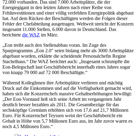
72.000 vorhanden. Das sind 7.000 Arbeitsplätze, die der
Energiegigant in den letzten Jahren nach einer Reihe von
Fehlinvestitionen und einer völlig verfehlten Energiepolitik abgebaut
hat. Auf dem Rücken der Beschäftigten werden die Folgen dieser
Fehler der Chefabteilung ausgetragen. Weltweit streicht der Konzern
insgesamt 11.000 Stellen, 6.000 davon in Deutschland. Das
berichtete
die WAZ
im März.
„Eon treibt auch den Stellenabbau voran. Im Zuge des
Sparprogramms „Eon 2.0″ seien bislang mehr als 3000 Arbeitsplätze
abgebaut worden, erklärte die scheidende Personalchefin Regine
Stachelhaus.“ Die WAZ berichtet auch: „Insgesamt schrumpfte die
Eon-Belegschaft laut Geschäftsbericht innerhalb eines Jahres sogar
von knapp 79 000 auf 72 000 Beschäftigte.“
Während KollegInnen ihre Arbeitsplätze verlieren und mächtig
Druck auf die Einkommen und auf die Verfügbarkeit gemacht wird,
haben sich die Konzernchefs massive Gehaltserhöhungen bewilligt:
„Der Eon-Vorstand ließ sich seine Arbeit im vergangenen Jahr
deutlich besser bezahlen als 2011. Die Gesamtbezüge für das
sechsköpfige Gremium erhöhten sich von 17,6 auf 21,7 Millionen
Euro. Für Konzernchef Teyssen weist der Geschäftsbericht ein
Gehalt in Höhe von 5,7 Millionen Euro aus, im Jahr zuvor waren es
noch 4,5 Millionen Euro.“