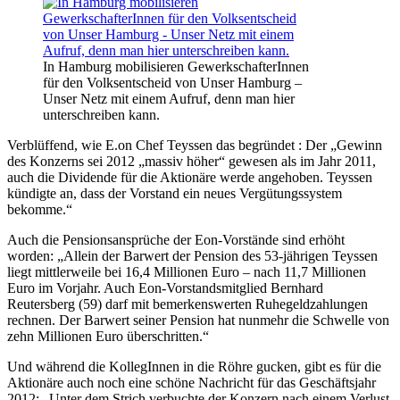
In Hamburg mobilisieren GewerkschafterInnen
für den Volksentscheid von Unser Hamburg –
Unser Netz mit einem Aufruf, denn man hier
unterschreiben kann.
Verblüffend, wie E.on Chef Teyssen das begründet : Der „Gewinn
des Konzerns sei 2012 „massiv höher“ gewesen als im Jahr 2011,
auch die Dividende für die Aktionäre werde angehoben. Teyssen
kündigte an, dass der Vorstand ein neues Vergütungssystem
bekomme.“
Auch die Pensionsansprüche der Eon-Vorstände sind erhöht
worden: „Allein der Barwert der Pension des 53-jährigen Teyssen
liegt mittlerweile bei 16,4 Millionen Euro – nach 11,7 Millionen
Euro im Vorjahr. Auch Eon-Vorstandsmitglied Bernhard
Reutersberg (59) darf mit bemerkenswerten Ruhegeldzahlungen
rechnen. Der Barwert seiner Pension hat nunmehr die Schwelle von
zehn Millionen Euro überschritten.“
Und während die KollegInnen in die Röhre gucken, gibt es für die
Aktionäre auch noch eine schöne Nachricht für das Geschäftsjahr
2012: „Unter dem Strich verbuchte der Konzern nach einem Verlust