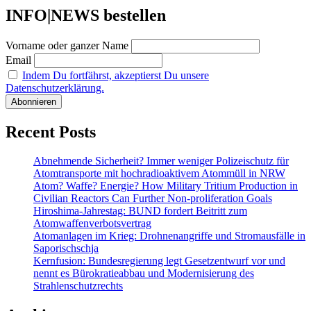
INFO|NEWS bestellen
Vorname oder ganzer Name
Email
Indem Du fortfährst, akzeptierst Du unsere
Datenschutzerklärung.
Recent Posts
Abnehmende Sicherheit? Immer weniger Polizeischutz für
Atomtransporte mit hochradioaktivem Atommüll in NRW
Atom? Waffe? Energie? How Military Tritium Production in
Civilian Reactors Can Further Non-proliferation Goals
Hiroshima-Jahrestag: BUND fordert Beitritt zum
Atomwaffenverbotsvertrag
Atomanlagen im Krieg: Drohnenangriffe und Stromausfälle in
Saporischschja
Kernfusion: Bundesregierung legt Gesetzentwurf vor und
nennt es Bürokratieabbau und Modernisierung des
Strahlenschutzrechts