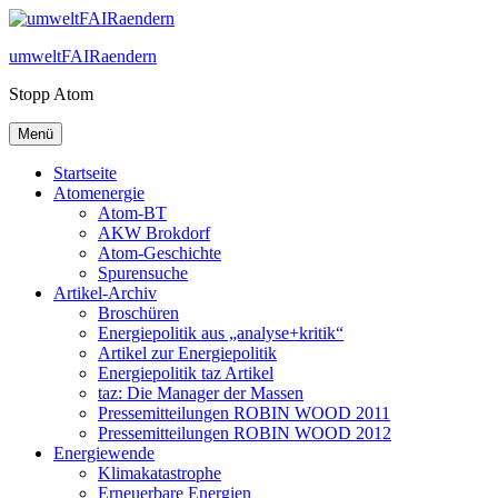
Zum
Inhalt
umweltFAIRaendern
springen
Stopp Atom
Menü
Startseite
Atomenergie
Atom-BT
AKW Brokdorf
Atom-Geschichte
Spurensuche
Artikel-Archiv
Broschüren
Energiepolitik aus „analyse+kritik“
Artikel zur Energiepolitik
Energiepolitik taz Artikel
taz: Die Manager der Massen
Pressemitteilungen ROBIN WOOD 2011
Pressemitteilungen ROBIN WOOD 2012
Energiewende
Klimakatastrophe
Erneuerbare Energien