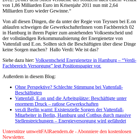
von 1,86 Milliarden Euro im Krisenjahr 2011 nun mit 2,64
Milliarden Euro wieder Gewinne.“
Von all diesen Dingen, die da unter der Regie von Teyssen bei E.on
ablaufen schweigen die GewerkschafterInnen vom Fachbereich 02
in Hamburg in ihrem Papier zum anstehenden Volksentscheid und
der vollständigen Rekommunalisierung der Energienetze von
Vattenfall und E.on. Sollten sich die Beschäftigten über diese Dinge
keine Sorgen machen? Hallo Verdi: Wie ist das?
Siehe dazu hier:
Volksentscheid Energienetze in Hamburg – “Verdi-
Fachbereich Versorgung” legt Positionspapier vor.
Außerdem in diesem Blog:
Ohne Perspektive? Schlechte Stimmung bei Vattenfall-
Beschäftigten
Vattenfall, E.on und die Arbeitsplätze: Beschäftigte unter
enormem Druck – ratlose Gewerkschaften
ver.di Berlin warnt: Existenzielle Sorgen der Vattenfall-
Mitarbeiter in Berlin, Hamburg und Cottbus durch massive
Stellenstreichungen – Energieversorgung wird gefährdet
Unterstütze umweltFAIRaendern.de - Abonniere den kostenlosen
Newsletter.