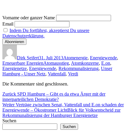
Vorname oder ganzer Name
Email
Indem Du fortfährst, akzeptierst Du unsere
Datenschutzerklärung.
Autor
Veröffentlicht
Kategorien
am
Dirk Seifert
31. Juli 2013
Atomenergie
,
Energiewende
,
Schlagwörter
Erneuerbare Energien
Atomausstieg
,
Atomkonzerne
,
E.on
,
Energienetze
,
Energiewende
,
Rekommunalisierung
,
Unser
Hamburg - Unser Netz
,
Vattenfall
,
Verdi
Die Kommentare sind geschlossen.
Beitragsnavigation
Vorheriger
Zurück
SPD Hamburg – Gibt es da etwa Ärger mit der
Beitrag:
innerparteilichen Demokratie?
Nächster
Weiter
Verträge zwischen Senat, Vattenfall und E.on schaden der
Beitrag:
Energiewende – Ökostromer LichtBlick für Volksentscheid zur
Rekommunalisierung der Hamburger Energienetze
Suchen
Suchen